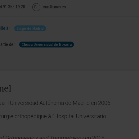
4 91 353 19 20
cun@unav.es
lle à :
Siège de Madrid
artie de :
Clínica Universidad de Navarra
nel
par l’Universidad Autónoma de Madrid en 2006.
rurgie orthopédique à l’Hospital Universitario
of Orthopaedics and Traumatology
en 2015.