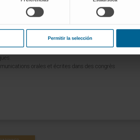
rtement de chirurgie, Faculté de médecine,
id, 2012 - 2016.
té d’enseignement « Traumatología y Cirugía
ne, Universidad Complutense de Madrid, 2008-
Permitir la selección
ques.
munications orales et écrites dans des congrès