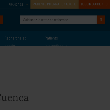
PATIENTS INTERNATIONAUX
BESOIN D’AIDE ?
FRANÇAISE
Recherche et
Patients
essais
internationaux
Cuenca