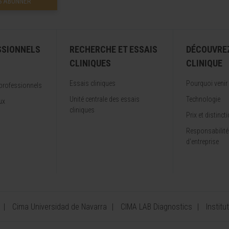
S’ABONNER
SSIONNELS
RECHERCHE ET ESSAIS
DÉCOUVRE
CLINIQUES
CLINIQUE
Essais cliniques
Pourquoi venir
professionnels
Unité centrale des essais
Technologie
ux
cliniques
Prix et distinct
Responsabilité
d'entreprise
Cima Universidad de Navarra
CIMA LAB Diagnostics
Institu