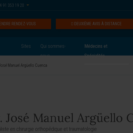
4 91 353 19 20
ENDRE RENDEZ-VOUS
DEUXIÈME AVIS À DISTANCE
Sites
Qui sommes-
Médecins et
nous
Spécialités
José Manuel Argüello Cuenca
. José Manuel Argüello 
liste en chirurgie orthopédique et traumatologie.