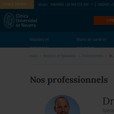
ESPACE PATIENT
NAVARRE
+34 948 255 400
MADRID
+3
SIÈGES :
PR
Maladies et
Bilans de santé et
traitements
prévention
Inicio
>
Médecins et Spécialités
>
Professionnels
>
Dr 
Nos professionnels
Dr
Spécia