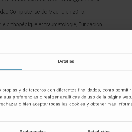
sidad Complutense de Madrid en 2016.
rgie orthopédique et traumatologie, Fundación
on médicale et assistancielle, Universidad CEU
Detalles
s propias y de terceros con diferentes finalidades, como permitir
r sus preferencias o realizar analíticas de uso de la página web
 rechazar o bien aceptar todas las cookies y obtener más infor
ón Jiménez Díaz, 2018 – à ce jour.
rtement de chirurgie, Faculté de médecine,
 2016 - 2023.
Preferencias
Estadística