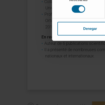
Collaborateur enseignant au Dépa
consentimiento
Universidad Complutense de Madr
Professeur collaborateur de l’uni
Ortopédica ». Faculté de médeci
2012.
Denegar
En recherche
Auteur de 6 publications scientifi
Il a présenté de nombreuses com
nationaux et internationaux.