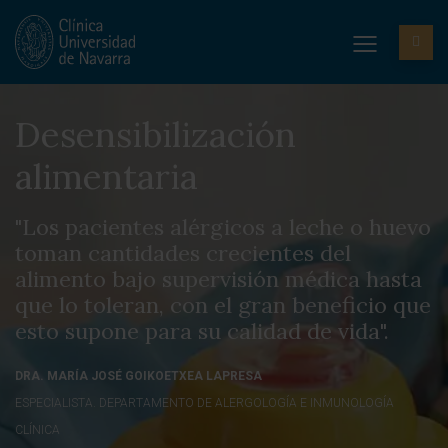
Desensibilización
alimentaria
"Los pacientes alérgicos a leche o huevo
toman cantidades crecientes del
alimento bajo supervisión médica hasta
que lo toleran, con el gran beneficio que
esto supone para su calidad de vida".
DRA. MARÍA JOSÉ GOIKOETXEA LAPRESA
ESPECIALISTA. DEPARTAMENTO DE ALERGOLOGÍA E INMUNOLOGÍA
CLÍNICA