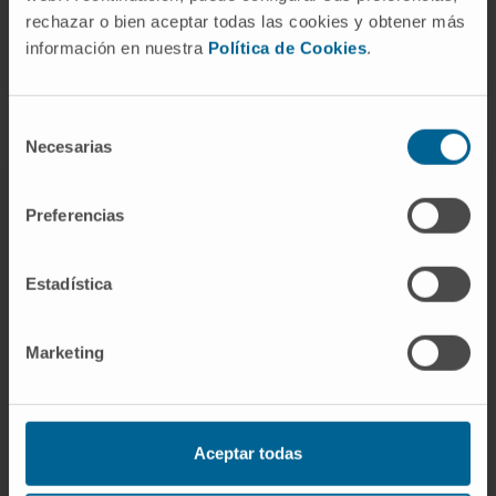
SOLICITE MÁS INFORMACIÓN SOBRE ESTE TRATAMIENTO
rechazar o bien aceptar todas las cookies y obtener más
información en nuestra
Política de Cookies
.
Selección
Necesarias
de
consentimiento
Departamento de Alergología
Preferencias
de la Clínica Universidad de
Navarra
Estadística
El Departamento de Alergología e Inmunología
Marketing
de la Clínica forma parte de la Global Allergy
and Asthma European Network, compuesta
por los 25 mejores departamentos de
Aceptar todas
Alergología de Europa, elegidos por su