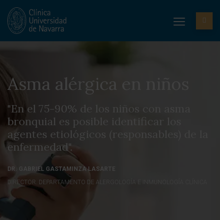
Asma alérgica en niños
"En el 75-90% de los niños con asma
bronquial es posible identificar los
agentes etiológicos (responsables) de la
enfermedad".
DR. GABRIEL GASTAMINZA LASARTE
DIRECTOR. DEPARTAMENTO DE ALERGOLOGÍA E INMUNOLOGÍA CLÍNICA