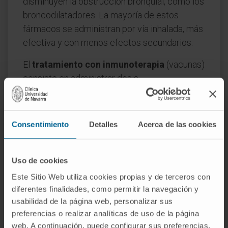
disminuyen la obstrucción bronquial, como los
broncodilatadores. La mayoría de estos
fármacos se administran por vía inhalada, más
efectiva y con menos efectos secundarios.
El
tratamiento con inmunoterapia
(vacunas)
consiste en administrar dosis
progresivamente crecientes del alergeno al
que el paciente está sensibilizado para crear
una tolerancia inmunológica frente al mismo.
Consentimiento
Detalles
Acerca de las cookies
La educación del paciente y de los padres del
niño asmático es básico en la medicina clínica
Uso de cookies
preventiva. Es fundamental que conozcan su
Este Sitio Web utiliza cookies propias y de terceros con
enfermedad, signos y síntomas, uso de los
diferentes finalidades, como permitir la navegación y
fármacos, desencadenantes, etc.
usabilidad de la página web, personalizar sus
preferencias o realizar analíticas de uso de la página
web. A continuación, puede configurar sus preferencias,