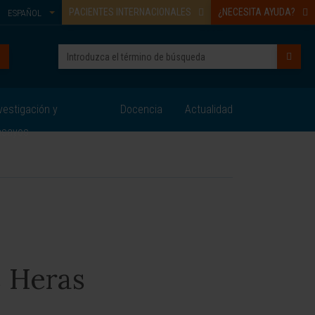
PACIENTES INTERNACIONALES
¿NECESITA AYUDA?
ESPAÑOL
vestigación y
Docencia
Actualidad
nsayos
s Heras