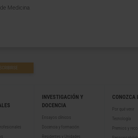
 de Medicina.
SCRIBIRSE
INVESTIGACIÓN Y
CONOZCA L
ALES
DOCENCIA
Por qué venir
Ensayos clínicos
Tecnología
rofesionales
Docencia y formación
Premios y rec
os
Residentes y Unidades
Responsabilida