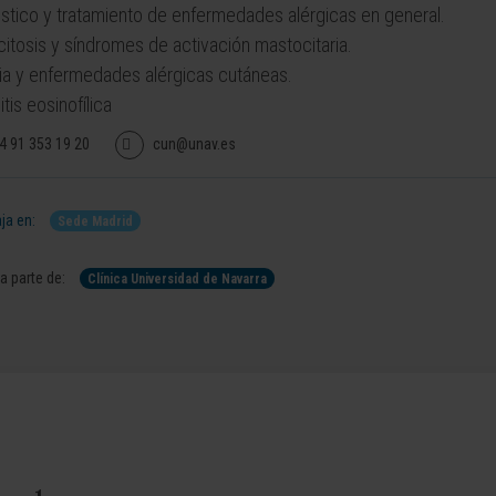
stico y tratamiento de enfermedades alérgicas en general.
itosis y síndromes de activación mastocitaria.
ria y enfermedades alérgicas cutáneas.
tis eosinofílica
4 91 353 19 20
cun@unav.es
ja en:
Sede Madrid
 parte de:
Clínica Universidad de Navarra