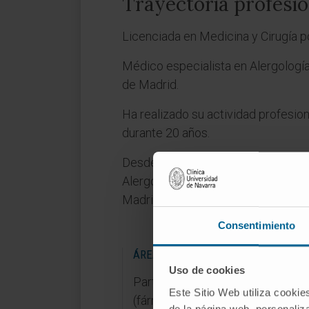
Trayectoria profesio
Licenciada en Medicina y Cirugía p
Médico especialista en Alergología
de Madrid.
Ha realizado su actividad profesion
durante 20 años.
Desde noviembre de 2017 hasta la 
Alergología e Inmunología Clínica d
Madrid.
Consentimiento
ÁREAS DE INVESTIGACIÓN
Uso de cookies
Participa en varios ensayos clíni
Este Sitio Web utiliza cookie
(fármacos biológicos para urticar
de la página web, personaliza