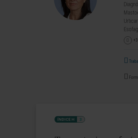
Diagnó
Mastoc
Urtica
Esofagi
+3
Traba
Forma
ÍNDICE H
3