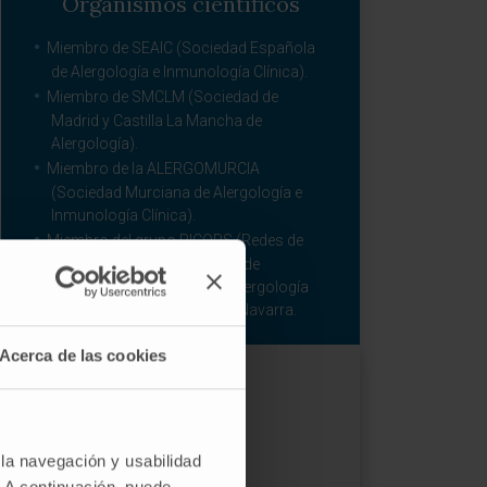
Organismos científicos
Miembro de SEAIC (Sociedad Española
de Alergología e Inmunología Clínica).
Miembro de SMCLM (Sociedad de
Madrid y Castilla La Mancha de
Alergología).
Miembro de la ALERGOMURCIA
(Sociedad Murciana de Alergología e
Inmunología Clínica).
Miembro del grupo RICORS (Redes de
Investigación con Objetivos de
Resultados en Salud) con Alergología
de la Clínica Universidad de Navarra.
Acerca de las cookies
Más información
 la navegación y usabilidad
ORCID
. A continuación, puede