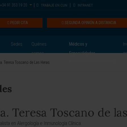
+34 91 353 19 20
TRABAJE EN CUN
INTRANET
PEDIR CITA
SEGUNDA OPINIÓN A DISTANCIA
Sedes
Quiénes
Médicos y
In
somos
Especialidades
e
a. Teresa Toscano de Las Heras
les
a. Teresa Toscano de la
alista en Alergología e Inmunología Clínica.