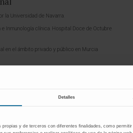
nal
or la Universidad de Navarra.
 e Inmunología clínica. Hospital Doce de Octubre
al en el ámbito privado y público en Murcia
actualidad, especialista del departamento de
e la Clínica Universidad de Navarra en la sede de
Detalles
cos
s propias y de terceros con diferentes finalidades, como permitir
ia
r sus preferencias o realizar analíticas de uso de la página web