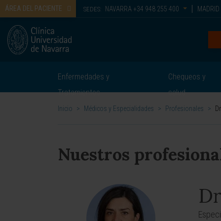
ÁREA DEL PACIENTE
NAVARRA
+34 948 255 400
MADRID
SEDES:
Enfermedades y
Chequeos y
Tratamientos
salud
Inicio
>
Médicos y Especialidades
>
Profesionales
>
Dr
Nuestros profesiona
Dr
Especi