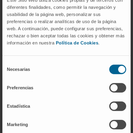
Este Sitio Web utiliza cookies propias y de terceros con
enfermedad. Ese descubrimiento demostró
diferentes finalidades, como permitir la navegación y
que un cambio genético concreto podía
usabilidad de la página web, personalizar sus
originar un cáncer, y abrió el camino al
preferencias o realizar analíticas de uso de la página
desarrollo de terapias dirigidas contra la
web. A continuación, puede configurar sus preferencias,
proteína que ese gen produce.
rechazar o bien aceptar todas las cookies y obtener más
información en nuestra
Política de Cookies
.
¿Es lo mismo leucemia mieloide
crónica que leucemia granulocítica
crónica?
Selección
Necesarias
de
Sí. «Leucemia granulocítica crónica» es una
consentimiento
denominación anterior que todavía aparece en
Preferencias
algunos textos. Hace referencia a que la línea
celular predominante en la LMC es la
granulocítica (neutrófilos, eosinófilos,
Estadística
basófilos). La nomenclatura actual de la OMS
utiliza «mieloide crónica».
Marketing
¿Qué significa que la LMC está en