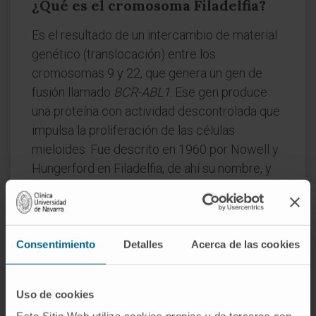
¿Qué es el cromosoma Filadelfia?
Es el resultado de un intercambio de material
genético (translocación) entre los
cromosomas 9 y 22, que genera un gen de
fusión llamado
BCR-ABL1
. Ese gen produce
una proteína con actividad descontrolada que
impulsa la proliferación de las células
mieloides. Fue descrito en 1960 por Nowell y
Hungerford en Filadelfia, de ahí su nombre, y
es la alteración genética que define a la LMC.
¿Por qué se dice que la LMC marcó
un hito en la oncología?
Consentimiento
Detalles
Acerca de las cookies
Porque fue la primera neoplasia humana en la
que se identificó una alteración cromosómica
Uso de cookies
específica como causa directa de la