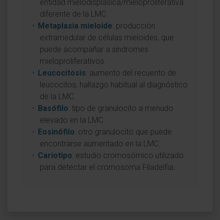
entidad mielodisplásica/mieloproliferativa
diferente de la LMC.
Metaplasia mieloide
: producción
extramedular de células mieloides, que
puede acompañar a síndromes
mieloproliferativos.
Leucocitosis
: aumento del recuento de
leucocitos, hallazgo habitual al diagnóstico
de la LMC.
Basófilo
: tipo de granulocito a menudo
elevado en la LMC.
Eosinófilo
: otro granulocito que puede
encontrarse aumentado en la LMC.
Cariotipo
: estudio cromosómico utilizado
para detectar el cromosoma Filadelfia.