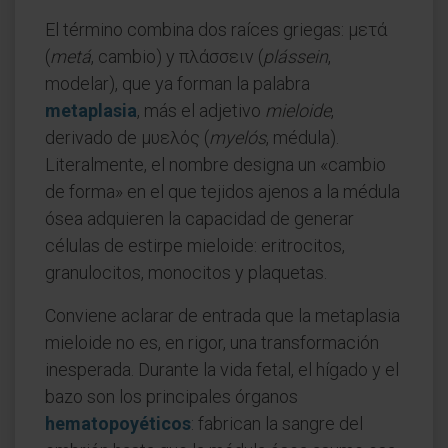
El término combina dos raíces griegas: μετά
(
metá
, cambio) y πλάσσειν (
plássein
,
modelar), que ya forman la palabra
metaplasia
, más el adjetivo
mieloide
,
derivado de μυελός (
myelós
, médula).
Literalmente, el nombre designa un «cambio
de forma» en el que tejidos ajenos a la médula
ósea adquieren la capacidad de generar
células de estirpe mieloide: eritrocitos,
granulocitos, monocitos y plaquetas.
Conviene aclarar de entrada que la metaplasia
mieloide no es, en rigor, una transformación
inesperada. Durante la vida fetal, el hígado y el
bazo son los principales órganos
hematopoyéticos
: fabrican la sangre del