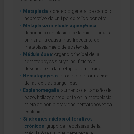
Metaplasia
: concepto general de cambio
adaptativo de un tipo de tejido por otro.
Metaplasia mieloide agnogénica
:
denominación clásica de la mielofibrosis
primaria, la causa más frecuente de
metaplasia mieloide sostenida.
Médula ósea
: órgano principal de la
hematopoyesis cuya insuficiencia
desencadena la metaplasia mieloide.
Hematopoyesis
: proceso de formación
de las células sanguíneas.
Esplenomegalia
: aumento del tamaño del
bazo, hallazgo frecuente en la metaplasia
mieloide por la actividad hematopoyética
esplénica.
Síndromes mieloproliferativos
crónicos
: grupo de neoplasias de la
médula ósea al que pertenece la