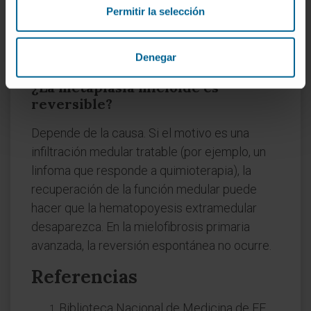
también en leucemias, carcinomas
Permitir la selección
metastásicos o anemias hemolíticas graves.
La relación es la de un efecto con sus
Denegar
posibles causas.
¿La metaplasia mieloide es
reversible?
Depende de la causa. Si el motivo es una
infiltración medular tratable (por ejemplo, un
linfoma que responde a quimioterapia), la
recuperación de la función medular puede
hacer que la hematopoyesis extramedular
desaparezca. En la mielofibrosis primaria
avanzada, la reversión espontánea no ocurre.
Referencias
Biblioteca Nacional de Medicina de EE.