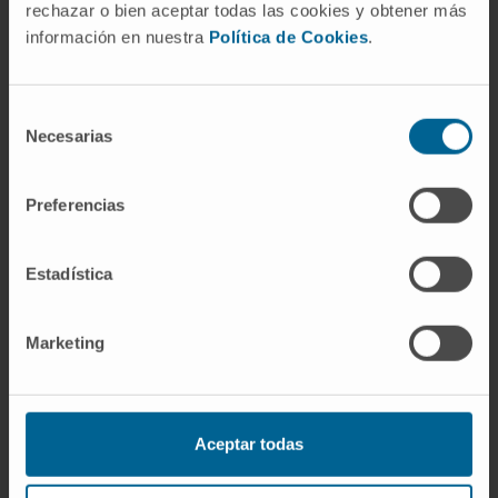
rechazar o bien aceptar todas las cookies y obtener más
normalmente se producen en la médula ósea:
información en nuestra
Política de Cookies
.
glóbulos rojos, granulocitos, monocitos y
plaquetas. La metaplasia mieloide, por tanto,
es la aparición de esa producción celular en
Selección
Necesarias
de
órganos distintos de la médula.
consentimiento
¿Es lo mismo metaplasia mieloide
Preferencias
que mielofibrosis?
No exactamente. La mielofibrosis es una
Estadística
enfermedad concreta (una neoplasia
mieloproliferativa) en la que la médula ósea se
Marketing
fibrosa y obliga al bazo y al hígado a producir
sangre. La metaplasia mieloide es el
fenómeno resultante: la producción de células
sanguíneas fuera de la médula. Ese fenómeno
Aceptar todas
puede aparecer en la mielofibrosis, pero