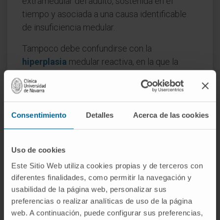
extramedular del adulto, sostenida en el
tiempo y asociada a una causa identificable
de insuficiencia medular.
Tampoco debe confundirse con la
hiperplasia
medular reactiva, en la que la
propia médula ósea aumenta su actividad sin
que otros órganos participen. La hiperplasia
eritroide de una anemia ferropénica, por
ejemplo, es un fenómeno exclusivamente
Consentimiento
Detalles
Acerca de las cookies
intramedular y no implica metaplasia mieloide.
Preguntas frecuentes
Uso de cookies
Este Sitio Web utiliza cookies propias y de terceros con
¿Qué significa "mieloide" en este
diferentes finalidades, como permitir la navegación y
contexto?
usabilidad de la página web, personalizar sus
preferencias o realizar analíticas de uso de la página
Del griego μυελός (
myelós
), médula. Se
web. A continuación, puede configurar sus preferencias,
refiere al tipo de células sanguíneas que