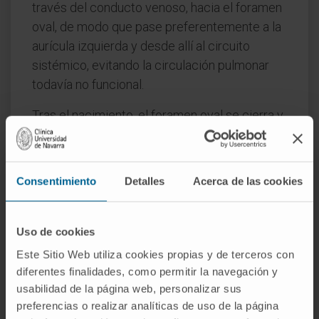
través del conducto venoso, hacia el foramen
oval, de modo que pase preferentemente a la
aurícula izquierda y desde allí al circuito
sistémico, evitando la circulación pulmonar
todavía no funcional.
Tras el nacimiento, el foramen oval se cierra y
la válvula de Eustaquio pierde su utilidad. En la
mayoría de los adultos se reduce a una lámina
fibrosa apenas perceptible en la
Consentimiento
Detalles
Acerca de las cookies
ecocardiografía. En algunos, forma una
estructura más prominente que puede llegar a
confundirse con una masa intracardíaca en
Uso de cookies
una exploración ecográfica de rutina, un
Este Sitio Web utiliza cookies propias y de terceros con
hallazgo sin significación patológica que
diferentes finalidades, como permitir la navegación y
conviene conocer para evitar alarmas
usabilidad de la página web, personalizar sus
preferencias o realizar analíticas de uso de la página
innecesarias.