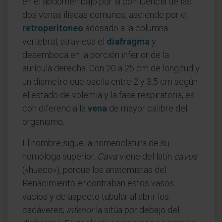
en el abdomen bajo por la confluencia de las
dos venas ilíacas comunes, asciende por el
retroperitoneo
adosado a la columna
vertebral, atraviesa el
diafragma
y
desemboca en la porción inferior de la
aurícula derecha. Con 20 a 25 cm de longitud y
un diámetro que oscila entre 2 y 3,5 cm según
el estado de volemia y la fase respiratoria, es
con diferencia la
vena
de mayor calibre del
organismo.
El nombre sigue la nomenclatura de su
homóloga superior.
Cava
viene del latín
cavus
(«hueco»), porque los anatomistas del
Renacimiento encontraban estos vasos
vacíos y de aspecto tubular al abrir los
cadáveres;
inferior
la sitúa por debajo del