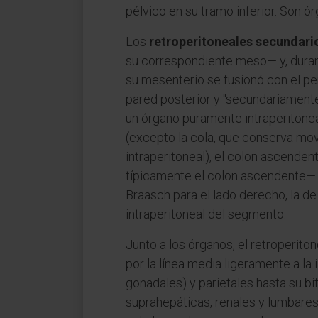
pélvico en su tramo inferior. Son ó
Los
retroperitoneales secundari
su correspondiente meso— y, durant
su mesenterio se fusionó con el pe
pared posterior y "secundariamente
un órgano puramente intraperitonea
(excepto la cola, que conserva movi
intraperitoneal), el colon ascenden
típicamente el colon ascendente—
Braasch para el lado derecho, la de
intraperitoneal del segmento.
Junto a los órganos, el retroperito
por la línea media ligeramente a la 
gonadales) y parietales hasta su bif
suprahepáticas, renales y lumbares