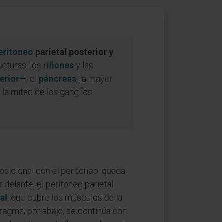
eritoneo
parietal posterior y
ucturas: los
riñones
y las
erior
—, el
páncreas
, la mayor
la mitad de los ganglios
osicional con el peritoneo: queda
 delante, el peritoneo parietal
al
, que cubre los músculos de la
fragma; por abajo, se continúa con