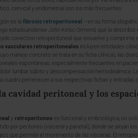
ático, cervical y endometrial son los más frecuentes.
gión es la
fibrosis retroperitoneal
—en su forma idiopáti
ogo estadounidense John Kelso Ormond, que la describió
 tejido conectivo retroperitoneal que envuelve y comprime 
s vasculares retroperitoneales
incluyen entidades clín
uyo manejo concreto se trata en su ficha clínica), las dise
itoneales espontáneas, especialmente frecuentes en pacie
dolor lumbar súbito y descompensación hemodinámica. Las 
a cuadro pertenecen a sus respectivas fichas y entradas 
a cavidad peritoneal y los espaci
neal
y
retroperitoneo
es funcional y embriológica, no solo
tido por peritoneo (visceral y parietal), donde se alojan 
gico que permite el movimiento de las vísceras. El retroper