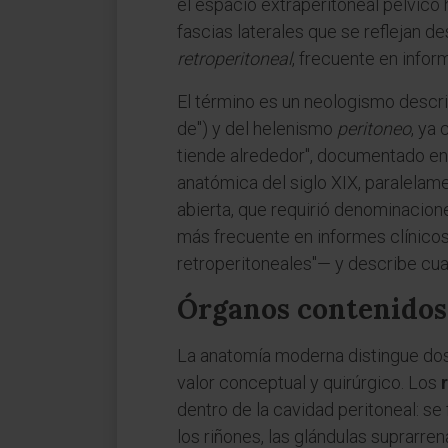
el espacio extraperitoneal pélvico 
fascias laterales que se reflejan d
retroperitoneal
, frecuente en infor
El término es un neologismo descri
de") y del helenismo
peritoneo
, ya
tiende alrededor", documentado en Ga
anatómica del siglo XIX, paralelame
abierta, que requirió denominacion
más frecuente en informes clínicos
retroperitoneales"— y describe cua
Órganos contenidos:
La anatomía moderna distingue dos 
valor conceptual y quirúrgico. Los
dentro de la cavidad peritoneal: se
los riñones, las glándulas suprarrena