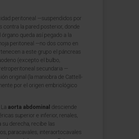
avidad peritoneal —suspendidos por
s contra la pared posterior, donde
l órgano queda así pegado a la
a hoja peritoneal —no dos como en
ertenecen a este grupo el páncreas
duodeno (excepto el bulbo,
 retroperitoneal secundaria —
ión original (la maniobra de Cattell-
amente por el origen embriológico
. La
aorta abdominal
desciende
icas superior e inferior, renales,
 a su derecha, recibe las
os, paracavales, interaortocavales