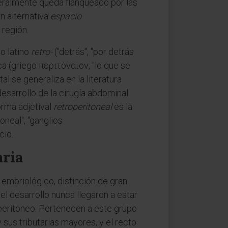
teralmente queda flanqueado por las
n alternativa
espacio
 región.
o latino
retro-
("detrás", "por detrás
ca (griego περιτόναιον, "lo que se
l se generaliza en la literatura
esarrollo de la cirugía abdominal
orma adjetival
retroperitoneal
es la
neal", "ganglios
cio.
aria
embriológico, distinción de gran
l desarrollo nunca llegaron a estar
 peritoneo. Pertenecen a este grupo
y sus tributarias mayores, y el recto