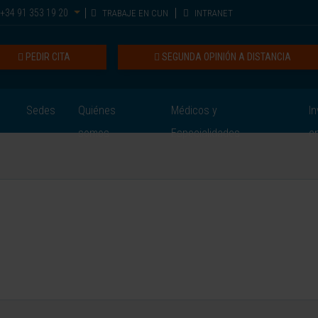
+34 91 353 19 20
TRABAJE EN CUN
INTRANET
PEDIR CITA
SEGUNDA OPINIÓN A DISTANCIA
Sedes
Quiénes
Médicos y
In
somos
Especialidades
e