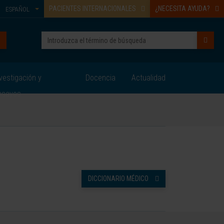
PACIENTES INTERNACIONALES
¿NECESITA AYUDA?
ESPAÑOL
vestigación y
Docencia
Actualidad
nsayos
DICCIONARIO MÉDICO