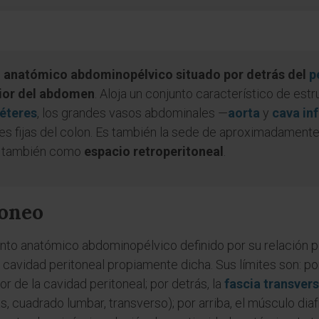
io anatómico abdominopélvico situado por detrás del
p
rior del abdomen
. Aloja un conjunto característico de estr
éteres
, los grandes vasos abdominales —
aorta
y
cava inf
es fijas del colon. Es también la sede de aproximadamente 
ce también como
espacio retroperitoneal
.
toneo
nto anatómico abdominopélvico definido por su relación p
a cavidad peritoneal propiamente dicha. Sus límites son: por
ior de la cavidad peritoneal; por detrás, la
fascia transvers
 cuadrado lumbar, transverso); por arriba, el músculo dia