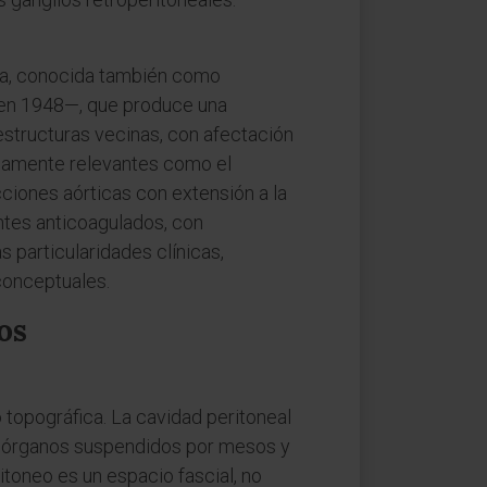
ca, conocida también como
 en 1948—, que produce una
estructuras vecinas, con afectación
icamente relevantes como el
cciones aórticas con extensión a la
ntes anticoagulados, con
particularidades clínicas,
conceptuales.
os
 topográfica. La cavidad peritoneal
los órganos suspendidos por mesos y
itoneo es un espacio fascial, no