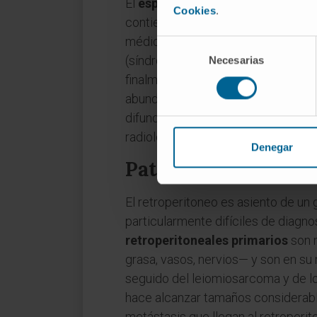
El
espacio perirrenal
es el compart
Cookies
.
contiene grasa perirrenal abundant
médicos renales con extensión pe
Selección
(síndrome de Wunderlich), abscesos
Necesarias
de
consentimiento
finalmente, queda entre la fascia p
abundante (la grasa pararrenal pos
difunden desde el espacio perirrenal
radiológica de las colecciones retr
Denegar
Patología retroperi
El retroperitoneo es asiento de un
particularmente difíciles de diagn
retroperitoneales primarios
son n
grasa, vasos, nervios— y son en su
seguido del leiomiosarcoma y de l
hace alcanzar tamaños considerabl
metástasis que llegan al retroperito