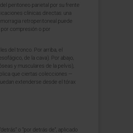
del peritoneo parietal por su frente
licaciones clínicas directas: una
 hemorragia retroperitoneal puede
s por compresión o por
s del tronco. Por arriba, el
esofágico, de la cava). Por abajo,
óseas y musculares de la pelvis),
xplica que ciertas colecciones —
puedan extenderse desde el tórax
a "detrás" o "por detrás de", aplicado