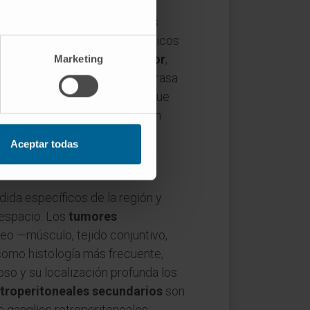
l riñón y a la suprarrenal, y
 de la mayoría de los procesos
lados o con tumores hemorrágicos
l
espacio pararrenal posterior
,
Marketing
ece de órganos pero contiene grasa
es paso obligado de procesos que
l es la base de la clasificación
Aceptar todas
ida específicos de la región y
 espacio. Los
tumores
neo —músculo, tejido conjuntivo,
como histología más frecuente,
so y su localización profunda los
troperitoneales secundarios
son
s ganglios retroperitoneales: