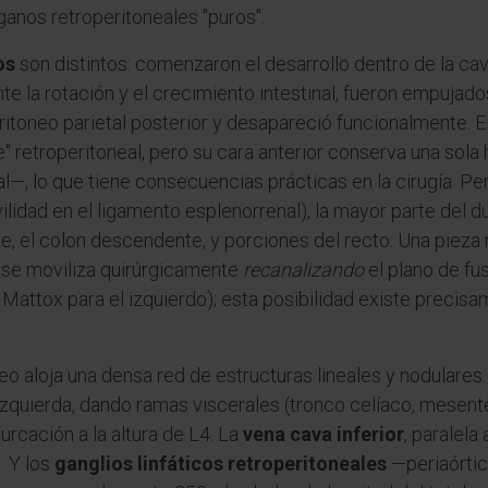
rganos retroperitoneales "puros".
os
son distintos: comenzaron el desarrollo dentro de la c
e la rotación y el crecimiento intestinal, fueron empujado
ritoneo parietal posterior y desapareció funcionalmente. E
" retroperitoneal, pero su cara anterior conserva una sol
l—, lo que tiene consecuencias prácticas en la cirugía. P
lidad en el ligamento esplenorrenal), la mayor parte del 
te, el colon descendente, y porciones del recto. Una pieza
 se moviliza quirúrgicamente
recanalizando
el plano de fus
 Mattox para el izquierdo); esta posibilidad existe precis
neo aloja una densa red de estructuras lineales y nodulares
izquierda, dando ramas viscerales (tronco celíaco, mesentér
urcación a la altura de L4. La
vena cava inferior
, paralela
. Y los
ganglios linfáticos retroperitoneales
—periaórtic