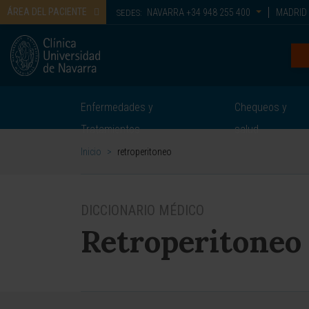
ÁREA DEL PACIENTE
NAVARRA
+34 948 255 400
MADRID
SEDES:
Enfermedades y
Chequeos y
Tratamientos
salud
Inicio
>
retroperitoneo
DICCIONARIO MÉDICO
Retroperitoneo