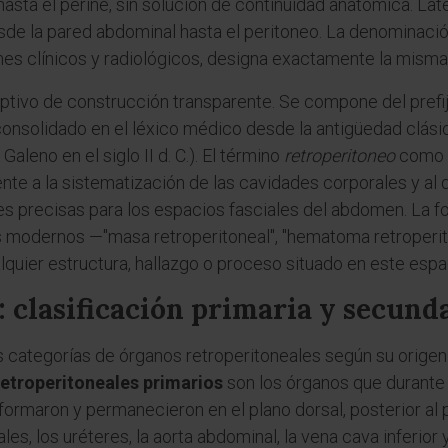
hasta el periné, sin solución de continuidad anatómica. La
esde la pared abdominal hasta el peritoneo. La denominació
mes clínicos y radiológicos, designa exactamente la misma
ptivo de construcción transparente. Se compone del prefij
 consolidado en el léxico médico desde la antigüedad clási
leno en el siglo II d. C.). El término
retroperitoneo
como ta
nte a la sistematización de las cavidades corporales y al d
es precisas para los espacios fasciales del abdomen. La f
 modernos —"masa retroperitoneal", "hematoma retroperito
lquier estructura, hallazgo o proceso situado en este espa
 clasificación primaria y secund
categorías de órganos retroperitoneales según su origen 
retroperitoneales primarios
son los órganos que durante e
 formaron y permanecieron en el plano dorsal, posterior al
les, los uréteres, la aorta abdominal, la vena cava inferior 