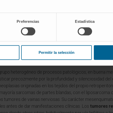
imento contenido en el saco de la fascia de Gerota: rodea a
e con valor protector y de aislamiento térmico. Es la sede
rirrenal: hematomas espontáneos en pacientes anticoagu
 perirrenales, urinomas tras traumatismos o iatrogenia. E
Preferencias
Estadística
erirrenal posterior y la fascia transversal de la pared. Car
terior, visible en TC y RM como referencia anatómica) y 
 hacia el flanco y la pelvis. Esta compartimentación fascia
operitoneales y orienta el abordaje quirúrgico del espacio.
Permitir la selección
toneal característica
 grupo heterogéneo de procesos patológicos, en buena med
osticar precozmente por la profundidad y silenciosidad del
eoplasias originadas en los tejidos del propio retroperito
 mayoría sarcomas de partes blandas, con el liposarcoma 
os tumores de vainas nerviosas. Su carácter mesenquimato
es antes de dar manifestaciones clínicas. Los
tumores re
neo desde otros sitios, habitualmente por vía linfática a lo