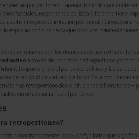
n envueltas por peritoneo —apenas tocan la cara posterior 
 planos fasciales, no peritoneales. Esta diferencia tiene imp
e ascitis ni signos de irritación peritoneal típicos, y una
n la exploración física hasta que produce manifestacione
itoneo en relación con los demás espacios extraperitoneale
ediastino
a través de los hiatos diafragmáticos (aórtico, 
lvico
(el espacio entre el peritoneo pélvico y las paredes 
 vejiga retropúbica y el recto inferior. Esta continuidad e
ematomas retroperitoneales o difusiones inflamatorias— 
ciales, sin atravesar nunca el peritoneo.
es
bra retroperitoneo?
onstrucción transparente:
retro-
, prefijo latino que signific