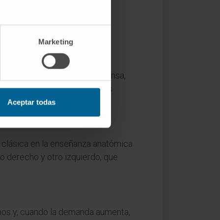
 mismo concepto se expresaba
creía que allí residían las
izofrenia.
Marketing
ifoides. La costal, la más extensa,
 lumbares mediante los pilares
que reposa el corazón.
Aceptar todas
a clásica en la enseñanza anatómica
no derecho y otro izquierdo, que
ernos y, cuando la demanda aumenta,