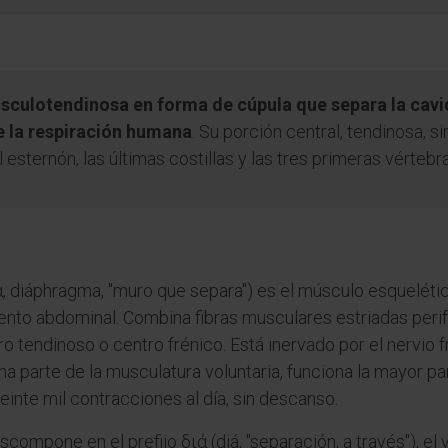
culotendinosa en forma de cúpula que separa la cavi
e la respiración humana
. Su porción central, tendinosa, s
el esternón, las últimas costillas y las tres primeras vérteb
, diáphragma, "muro que separa") es el músculo esquelético
ento abdominal. Combina fibras musculares estriadas perif
 tendinoso o centro frénico. Está inervado por el nervio f
ma parte de la musculatura voluntaria, funciona la mayor p
einte mil contracciones al día, sin descanso.
ompone en el prefijo διά (diá, "separación, a través"), el