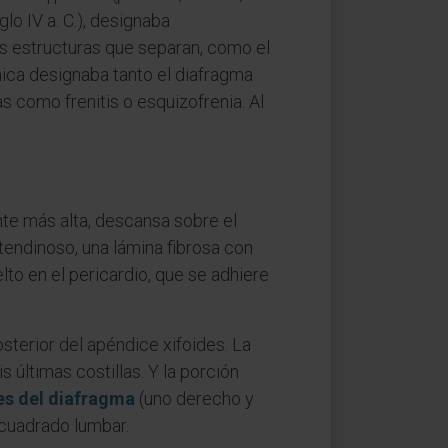
glo IV a. C.), designaba
as estructuras que separan, como el
caica designaba tanto el diafragma
s como frenitis o esquizofrenia. Al
te más alta, descansa sobre el
tendinoso, una lámina fibrosa con
lto en el pericardio, que se adhiere
osterior del apéndice xifoides. La
s últimas costillas. Y la porción
res del diafragma
(uno derecho y
cuadrado lumbar.