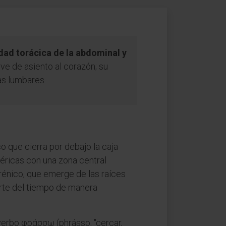
dad torácica de la abdominal y
irve de asiento al corazón; su
ras lumbares.
 que cierra por debajo la caja
éricas con una zona central
rénico, que emerge de las raíces
arte del tiempo de manera
 verbo φράσσω (phrásso, "cercar,