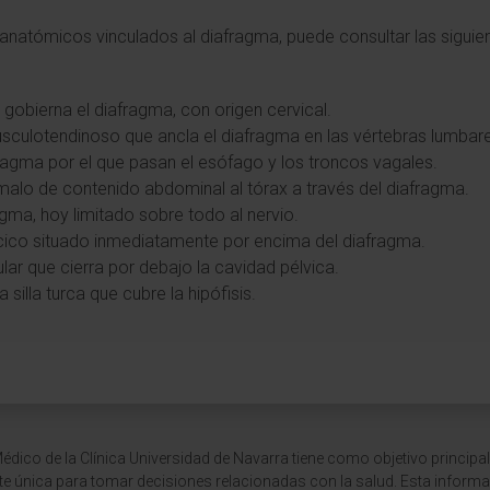
natómicos vinculados al diafragma, puede consultar las siguien
 gobierna el diafragma, con origen cervical.
usculotendinoso que ancla el diafragma en las vértebras lumbar
iafragma por el que pasan el esófago y los troncos vagales.
malo de contenido abdominal al tórax a través del diafragma.
ragma, hoy limitado sobre todo al nervio.
cico situado inmediatamente por encima del diafragma.
lar que cierra por debajo la cavidad pélvica.
a silla turca que cubre la hipófisis.
dico de la Clínica Universidad de Navarra tiene como objetivo principal
te única para tomar decisiones relacionadas con la salud. Esta informa