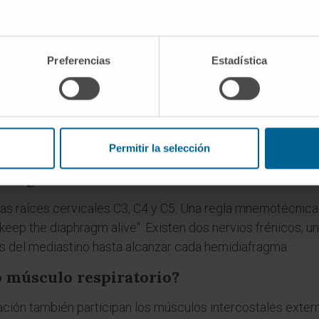
ma y llegó al castellano en 1493. En la Grecia clásica, el
, que designaba a la vez el diafragma y la mente, porque se 
en términos aparentemente distantes como frénico y esqu
Preferencias
Estadística
s del diafragma?
 y lumbar. La esternal es corta y se inserta en el apéndice x
costales. La lumbar arranca de las tres primeras vértebras
n en el centro tendinoso, la parte no contráctil sobre la 
Permitir la selección
iafragma?
n las raíces cervicales C3, C4 y C5. Una regla mnemotécnic
5 keep the diaphragm alive". Existen dos nervios frénicos, u
s del mediastino hasta alcanzar cada hemidiafragma.
o músculo respiratorio?
piración también participan los músculos intercostales ext