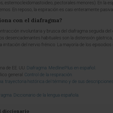
, esternocleidomastoideo, pectorales menores). En la esp
ernos. En reposo, la espiración es casi enteramente pasiva
ciona con el diafragma?
ntracción involuntaria y brusca del diafragma seguida del ci
Los desencadenantes habituales son la distensión gástrica
 irritación del nervio frénico. La mayoría de los episodios
ina de EE. UU.
Diafragma. MedlinePlus en español
.
ico general.
Control de la respiración
.
a: trayectoria histórica del término y de sus descripciones
ragma. Diccionario de la lengua española
.
l diccionario