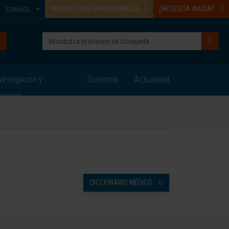
PACIENTES INTERNACIONALES
¿NECESITA AYUDA?
ESPAÑOL
vestigación y
Docencia
Actualidad
nsayos
DICCIONARIO MÉDICO