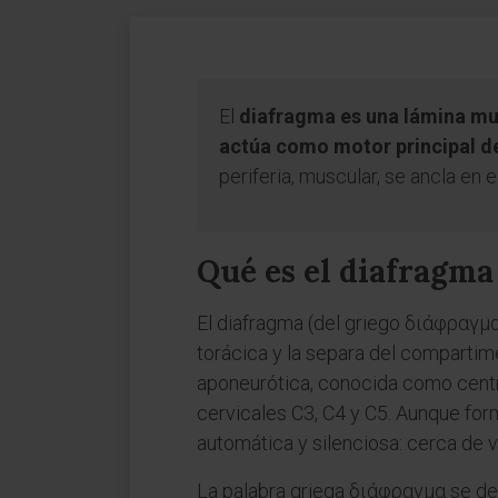
El
diafragma es una lámina mus
actúa como motor principal d
periferia, muscular, se ancla en 
Qué es el diafragma
El diafragma (del griego διάφραγμα
torácica y la separa del compartim
aponeurótica, conocida como centro
cervicales C3, C4 y C5. Aunque for
automática y silenciosa: cerca de v
La palabra griega διάφραγμα se desc