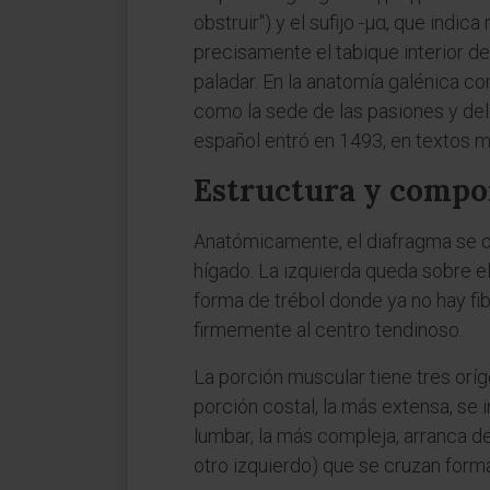
obstruir") y el sufijo -μα, que indica
precisamente el tabique interior d
paladar. En la anatomía galénica co
como la sede de las pasiones y del
español entró en 1493, en textos mé
Estructura y compo
Anatómicamente, el diafragma se or
hígado. La izquierda queda sobre e
forma de trébol donde ya no hay fib
firmemente al centro tendinoso.
La porción muscular tiene tres oríg
porción costal, la más extensa, se in
lumbar, la más compleja, arranca d
otro izquierdo) que se cruzan for