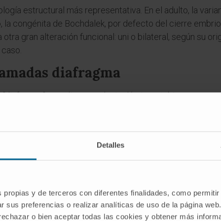
ología estructural más representativa. En el adulto, la vari
o, la congénita de Bochdalek, por defecto del cierre embrio
a otra gran alteración funcional: uni o bilateral, según su o
 caso.
llamadas diafragma
ra "diafragma" se aplica a cualquier lámina o tabique que
ias estructuras que llevan el mismo nombre por analogía mo
 inferior de la pelvis. Por debajo, la clasificación anatómic
a, un concepto que la anatomía contemporánea ha revisado
Detalles
inado
diafragma de la silla
, es el techo dural que cubre la
es
bra diafragma?
s propias y de terceros con diferentes finalidades, como permitir
r sus preferencias o realizar analíticas de uso de la página web
literalmente "muro que separa", ya empleada por Platón e 
 rechazar o bien aceptar todas las cookies y obtener más infor