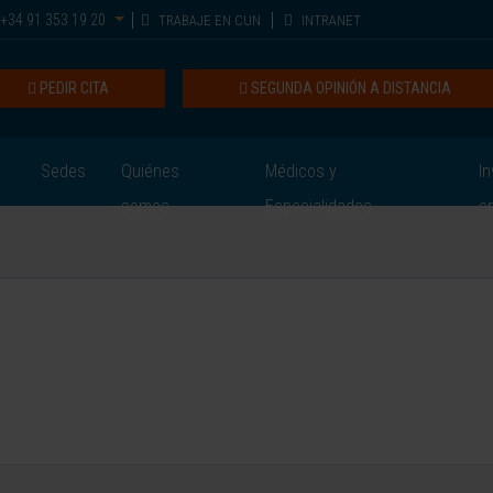
+34 91 353 19 20
TRABAJE EN CUN
INTRANET
PEDIR CITA
SEGUNDA OPINIÓN A DISTANCIA
Sedes
Quiénes
Médicos y
In
somos
Especialidades
e