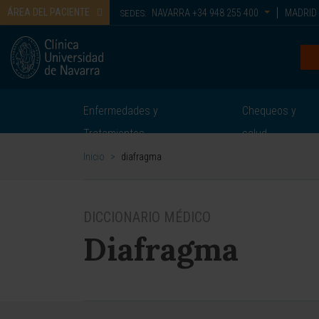
ÁREA DEL PACIENTE
NAVARRA
+34 948 255 400
MADRID
SEDES:
Enfermedades y
Chequeos y
Tratamientos
salud
Inicio
>
diafragma
DICCIONARIO MÉDICO
Diafragma