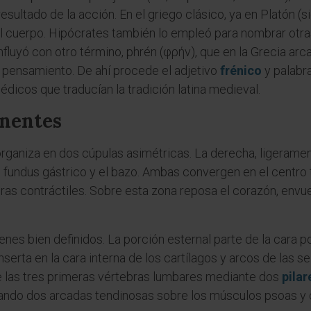
 resultado de la acción. En el griego clásico, ya en Platón (si
el cuerpo. Hipócrates también lo empleó para nombrar otr
nfluyó con otro término, phrén (φρήν), que en la Grecia ar
 pensamiento. De ahí procede el adjetivo
frénico
y palabra
dicos que traducían la tradición latina medieval.
nentes
ganiza en dos cúpulas asimétricas. La derecha, ligeramen
l fundus gástrico y el bazo. Ambas convergen en el centro 
ras contráctiles. Sobre esta zona reposa el corazón, envue
enes bien definidos. La porción esternal parte de la cara p
serta en la cara interna de los cartílagos y arcos de las sei
e las tres primeras vértebras lumbares mediante dos
pila
mando dos arcadas tendinosas sobre los músculos psoas y 