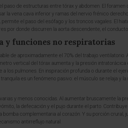
 el paso de estructuras entre tórax y abdomen. El foramen 
sar la vena cava inferior y ramas del nervio frénico derecho
 permite el paso del esófago y los troncos vagales. El hiat
res por donde discurren la aorta descendente, el conducto 
a y funciones no respiratorias
able de aproximadamente el 70% del trabajo ventilatorio. 
metro vertical del tórax aumenta y la presión intratorácica
e a los pulmones. En inspiración profunda o durante el eje
 tranquila es un fenómeno pasivo: el músculo se relaja y la
 varias y menos conocidas. Al aumentar bruscamente la pre
l vómito, la defecación y el pujo durante el parto. Contribu
 bomba complementaria al corazón. Y su porción crural, ju
canismo antirreflujo natural.