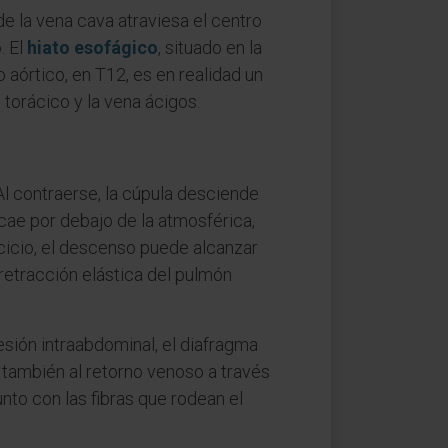
de la vena cava atraviesa el centro
. El
hiato esofágico
, situado en la
o aórtico, en T12, es en realidad un
torácico y la vena ácigos.
Al contraerse, la cúpula desciende
 cae por debajo de la atmosférica,
rcicio, el descenso puede alcanzar
 retracción elástica del pulmón
sión intraabdominal, el diafragma
ye también al retorno venoso a través
nto con las fibras que rodean el