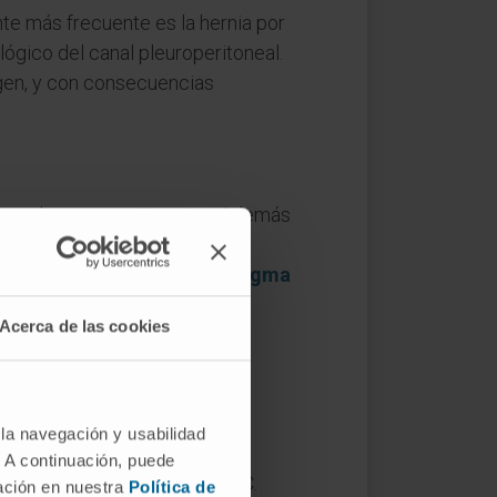
ante más frecuente es la hernia por
lógico del canal pleuroperitoneal.
rigen, y con consecuencias
 separa dos compartimentos. Además
rfológica o funcional. El
a tradicional describe el
diafragma
. En la base del cráneo, el
Acerca de las cookies
hipófisis
.
 la navegación y usabilidad
. A continuación, puede
Hipócrates en el siglo IV a. C.
mación en nuestra
Política de