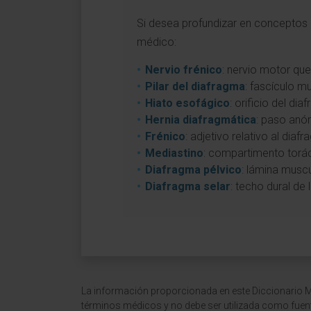
Si desea profundizar en conceptos a
médico:
Nervio frénico
: nervio motor que
Pilar del diafragma
: fascículo m
Hiato esofágico
: orificio del d
Hernia diafragmática
: paso anó
Frénico
: adjetivo relativo al diaf
Mediastino
: compartimento torá
Diafragma pélvico
: lámina muscu
Diafragma selar
: techo dural de l
La información proporcionada en este Diccionario Mé
términos médicos y no debe ser utilizada como fuen