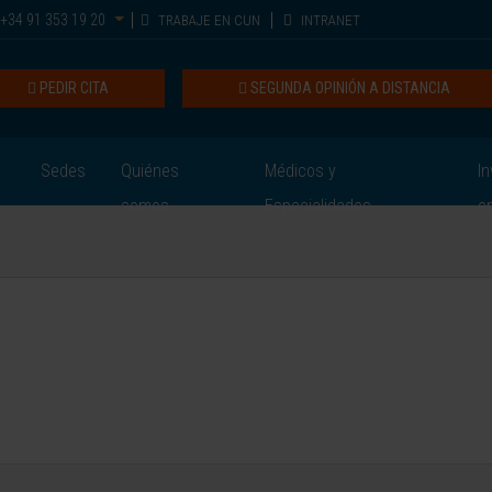
+34 91 353 19 20
TRABAJE EN CUN
INTRANET
PEDIR CITA
SEGUNDA OPINIÓN A DISTANCIA
Sedes
Quiénes
Médicos y
In
somos
Especialidades
e