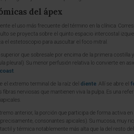
ómicas del ápex
te el uso más frecuente del término en la clínica. Corresp
dulto se proyecta sobre el quinto espacio intercostal izqui
a el estetoscopio para auscultar el foco mitral.
n superior que sobresale por encima de la primera costilla y
ula pleural). Su menor perfusión relativa lo convierte en as
coast
.
 el extremo terminal de la raíz del
diente
. Allí se abre el
f
 fibras nerviosas que mantienen viva la pulpa. Es una refe
iapicales.
tremo anterior, la porción que participa de forma activa en
das, precisamente, consonantes apicales). Su mucosa, muy ri
tactil y térmica notablemente más alta que la del resto del