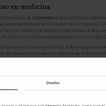
ino en medicina
tremo inferior de la
próstata
(el ápex prostático, región ev
al
, donde desemboca la orina en los cálices menores) y a
e capta los sonidos más graves). Existe incluso un ápex de
 de Darwin, un vestigio evolutivo presente en cerca del 1
comparten es un rasgo geométrico: el ápex ocupa siempre 
nto de máximo estrechamiento. Eso hace de él una referenci
quirúrgicos y descripciones anatomopatológicas.
es
bra ápex?
Detalles
ba «punta de lanza» o «cúspide». En la Roma clásica,
apex
d
a castellana patrimonial es
ápice
;
ápex
es un latinismo que
l inglés científico.
s propias y de terceros con diferentes finalidades, como permitir