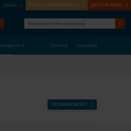
PACIENTES INTERNACIONALES
¿NECESITA AYUDA?
ESPAÑOL
vestigación y
Docencia
Actualidad
nsayos
DICCIONARIO MÉDICO