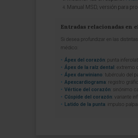
Manual MSD, versión para pro
Entradas relacionadas en e
Si desea profundizar en las distint
médico:
Ápex del corazón
: punta inferola
Ápex de la raíz dental
: extremo d
Ápex darwiniano
: tubérculo del 
Apexcardiograma
: registro gráf
Vértice del corazón
: sinónimo c
Cúspide del corazón
: variante 
Latido de la punta
: impulso palpa