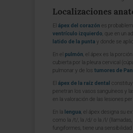
Localizaciones anat
El
ápex del corazón
es probablemen
ventrículo izquierdo
, que en un a
latido de la punta
y donde se aplic
En el
pulmón
, el ápex es la porció
cubierta por la pleura cervical (cúp
pulmonar y de los
tumores de Pan
El
ápex de la raíz dental
constituye
penetran los vasos sanguíneos y las
en la valoración de las lesiones per
En la
lengua
, el ápex designa su ex
como la /t/, la /d/ o la /l/ (llama
fungiformes, tiene una sensibilidad 