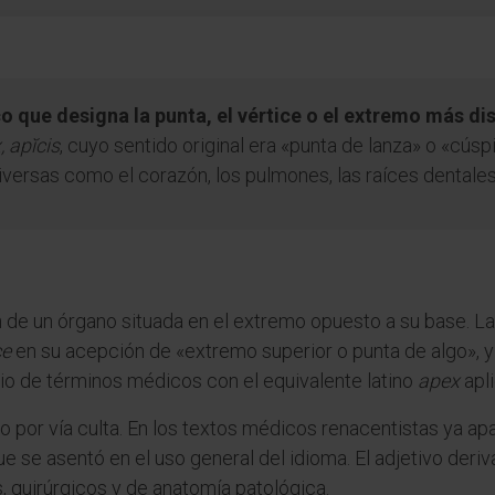
 que designa la punta, el vértice o el extremo más di
, apĭcis
, cuyo sentido original era «punta de lanza» o «cúspi
iversas como el corazón, los pulmones, las raíces dentales, 
n de un órgano situada en el extremo opuesto a su base. 
ce
en su acepción de «extremo superior o punta de algo», 
rio de términos médicos con el equivalente latino
apex
apli
no por vía culta. En los textos médicos renacentistas ya a
ue se asentó en el uso general del idioma. El adjetivo deri
, quirúrgicos y de anatomía patológica.