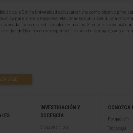
dico de la Clínica Universidad de Navarra tiene como objetivo principal
te única para tomar decisiones relacionadas con la salud. Esta informa
recomendaciones de profesionales de la salud. Siempre es esencial consu
versidad de Navarra no se responsabiliza por el uso inapropiado o la in
SCRIBIRSE
INVESTIGACIÓN Y
CONOZCA L
ALES
DOCENCIA
Por qué venir
Ensayos clínicos
Tecnología