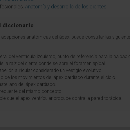
fesionales.
Anatomía y desarrollo de los dientes
.
l diccionario
as acepciones anatómicas del ápex, puede consultar las siguiente
teral del ventrículo izquierdo, punto de referencia para la palpaci
e la raíz del diente donde se abre el foramen apical.
pabellón auricular considerado un vestigio evolutivo.
ico de los movimientos del ápex cardíaco durante el ciclo.
astellano del ápex cardíaco.
infrecuente del mismo concepto.
ble que el ápex ventricular produce contra la pared torácica.