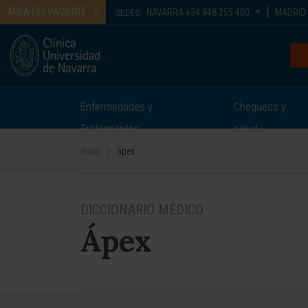
ÁREA DEL PACIENTE
NAVARRA
+34 948 255 400
MADRID
SEDES:
Enfermedades y
Chequeos y
Tratamientos
salud
Inicio
>
ápex
DICCIONARIO MÉDICO
Ápex