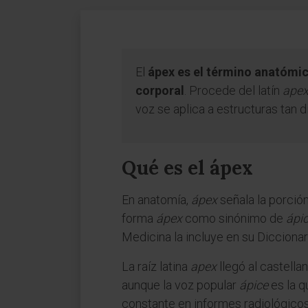
El
ápex es el término anatómico
corporal
. Procede del latín
apex
voz se aplica a estructuras tan d
Qué es el ápex
En anatomía,
ápex
señala la porció
forma
ápex
como sinónimo de
ápi
Medicina la incluye en su Dicciona
La raíz latina
apex
llegó al castella
aunque la voz popular
ápice
es la q
constante en informes radiológicos