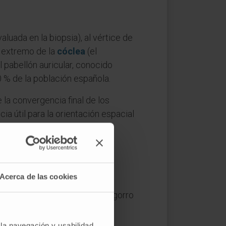
aluada en la biopsia), al vértice de
l extremo de la
cóclea
(el
l pabellón auricular, conocido
0 % de la población española.
la convergencia final de los
a útil para la orientación espacial
Acerca de las cookies
esignaba también el pico del gorro
 se ha consolidado en el
 la navegación y usabilidad