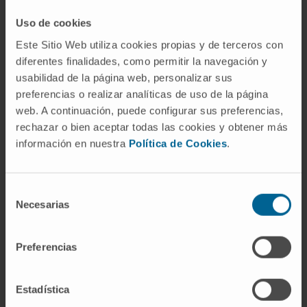
Kendall eligió en 1914 al creer que la
Uso de cookies
molécula contenía un grupo oxindol. Cuando
Este Sitio Web utiliza cookies propias y de terceros con
Harington aclaró la estructura verdadera en
diferentes finalidades, como permitir la navegación y
1926, el nombre ya estaba consolidado en la
usabilidad de la página web, personalizar sus
literatura médica y no se modificó.
preferencias o realizar analíticas de uso de la página
web. A continuación, puede configurar sus preferencias,
¿Es lo mismo tiroxina que T4 libre?
rechazar o bien aceptar todas las cookies y obtener más
información en nuestra
Política de Cookies
.
No exactamente. "Tiroxina" designa la
molécula en general, que en la sangre circula
tanto unida a proteínas (T4 unida) como libre
Selección
(FT4 o T4 libre). Cuando el laboratorio informa
Necesarias
de
de "T4 libre" se refiere específicamente a la
consentimiento
fracción no unida, que es la biológicamente
Preferencias
disponible. Y cuando informa de "T4 total",
incluye ambas fracciones.
Estadística
¿Qué diferencia hay entre tiroxina