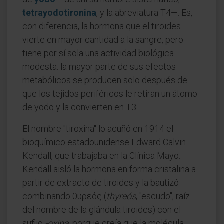
tetrayodotironina
, y la abreviatura T4—. Es,
con diferencia, la hormona que el tiroides
vierte en mayor cantidad a la sangre, pero
tiene por sí sola una actividad biológica
modesta: la mayor parte de sus efectos
metabólicos se producen solo después de
que los tejidos periféricos le retiran un átomo
de yodo y la convierten en T3.
El nombre "tiroxina" lo acuñó en 1914 el
bioquímico estadounidense Edward Calvin
Kendall, que trabajaba en la Clínica Mayo.
Kendall aisló la hormona en forma cristalina a
partir de extracto de tiroides y la bautizó
combinando θυρεός (
thyreós
, "escudo", raíz
del nombre de la glándula tiroides) con el
sufijo
-oxina
, porque creía que la molécula