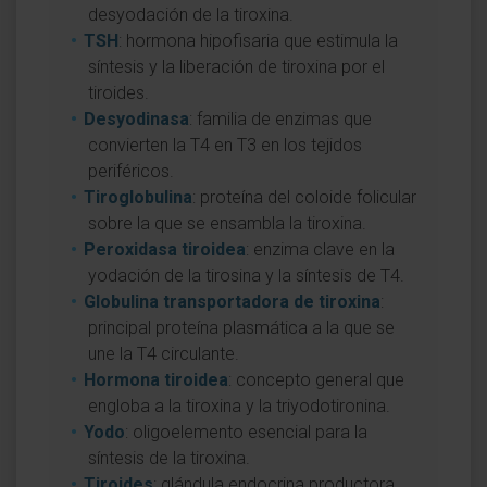
desyodación de la tiroxina.
TSH
: hormona hipofisaria que estimula la
síntesis y la liberación de tiroxina por el
tiroides.
Desyodinasa
: familia de enzimas que
convierten la T4 en T3 en los tejidos
periféricos.
Tiroglobulina
: proteína del coloide folicular
sobre la que se ensambla la tiroxina.
Peroxidasa tiroidea
: enzima clave en la
yodación de la tirosina y la síntesis de T4.
Globulina transportadora de tiroxina
:
principal proteína plasmática a la que se
une la T4 circulante.
Hormona tiroidea
: concepto general que
engloba a la tiroxina y la triyodotironina.
Yodo
: oligoelemento esencial para la
síntesis de la tiroxina.
Tiroides
: glándula endocrina productora