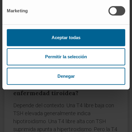
y tetrayodotironina?
Marketing
Ninguna: son dos nombres para la misma
molécula. "Tiroxina" es el nombre clínico de
uso universal; "tetrayodotironina" es la
Aceptar todas
denominación bioquímica sistemática, que
describe la estructura: una tironina con cuatro
Permitir la selección
átomos de yodo. En la práctica, solo los textos
de bioquímica usan "tetrayodotironina" de
forma habitual.
Denegar
¿La tiroxina alta o baja indica
enfermedad tiroidea?
Depende del contexto. Una T4 libre baja con
TSH elevada generalmente indica
hipotiroidismo. Una T4 libre alta con TSH
suprimida apunta a hipertiroidismo. Pero la T4