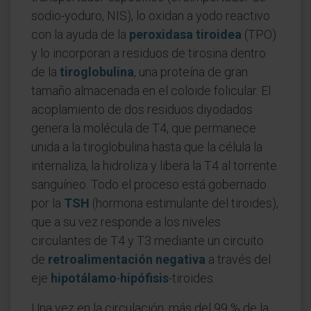
sodio-yoduro, NIS), lo oxidan a yodo reactivo
con la ayuda de la
peroxidasa tiroidea
(TPO)
y lo incorporan a residuos de tirosina dentro
de la
tiroglobulina
, una proteína de gran
tamaño almacenada en el coloide folicular. El
acoplamiento de dos residuos diyodados
genera la molécula de T4, que permanece
unida a la tiroglobulina hasta que la célula la
internaliza, la hidroliza y libera la T4 al torrente
sanguíneo. Todo el proceso está gobernado
por la
TSH
(hormona estimulante del tiroides),
que a su vez responde a los niveles
circulantes de T4 y T3 mediante un circuito
de
retroalimentación negativa
a través del
eje
hipotálamo
-
hipófisis
-tiroides.
Una vez en la circulación, más del 99 % de la