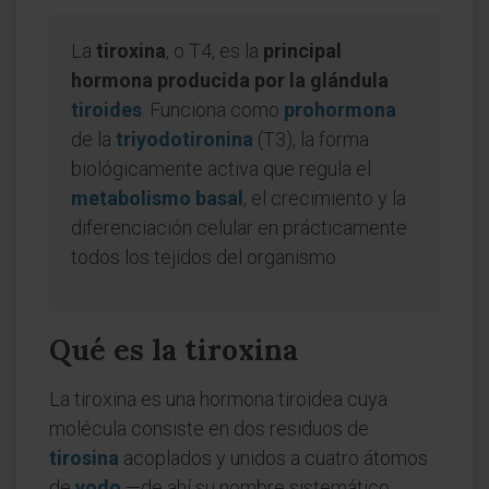
La
tiroxina
, o T4, es la
principal
hormona producida por la glándula
tiroides
. Funciona como
prohormona
de la
triyodotironina
(T3), la forma
biológicamente activa que regula el
metabolismo basal
, el crecimiento y la
diferenciación celular en prácticamente
todos los tejidos del organismo.
Qué es la tiroxina
La tiroxina es una hormona tiroidea cuya
molécula consiste en dos residuos de
tirosina
acoplados y unidos a cuatro átomos
de
yodo
—de ahí su nombre sistemático,