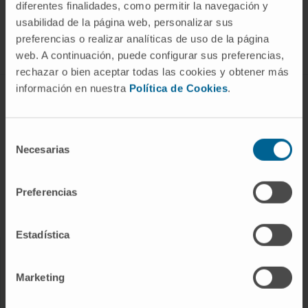
SUSCRIBIRSE
diferentes finalidades, como permitir la navegación y
usabilidad de la página web, personalizar sus
preferencias o realizar analíticas de uso de la página
Síguenos
web. A continuación, puede configurar sus preferencias,
rechazar o bien aceptar todas las cookies y obtener más
información en nuestra
Política de Cookies
.
ENFERMEDADES Y TRATAMIENTOS
Enfermedades
Selección
Necesarias
Pruebas diagnósticas
de
consentimiento
Tratamientos
Preferencias
Cuidados en casa
Chequeos y salud
Estadística
NUESTROS PROFESIONALES
Marketing
Cancer Center