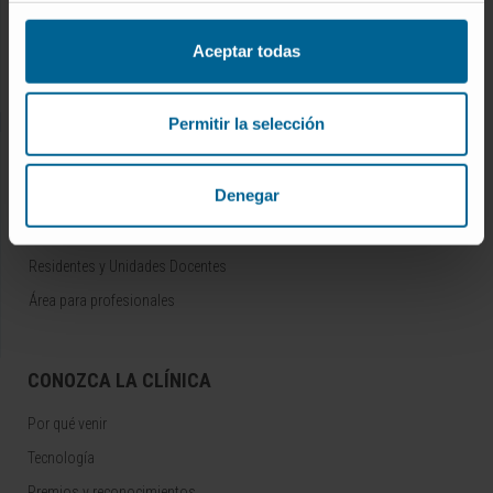
Conozca a los profesionales
Servicios médicos
Aceptar todas
Trabaje con nosotros
Permitir la selección
INVESTIGACIÓN Y DOCENCIA
Denegar
Ensayos clínicos
Docencia y formación
Residentes y Unidades Docentes
Área para profesionales
CONOZCA LA CLÍNICA
Por qué venir
Tecnología
Premios y reconocimientos