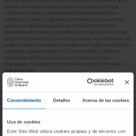
La información proporcionada en este Diccionario Médico de la
Clínica Universidad de Navarra tiene como objetivo principal
ofrecer un contexto y entendimiento general sobre términos
médicos y no debe ser utilizada como fuente única para tomar
decisiones relacionadas con la salud. Esta información es
meramente informativa y no sustituye en ningún caso el consejo,
diagnóstico, tratamiento o recomendaciones de profesionales de
la salud. Siempre es esencial consultar a un médico o especialista
para tratar cualquier condición o síntoma médico. La Clínica
Universidad de Navarra no se responsabiliza por el uso
inapropiado o la interpretación de la información contenida en
este diccionario.
Infografías realizadas con https://BioRender.com
© Clínica Universidad de Navarra 2026
Consentimiento
Detalles
Acerca de las cookies
Uso de cookies
¡Únete a nuestra comunidad!
Este Sitio Web utiliza cookies propias y de terceros con