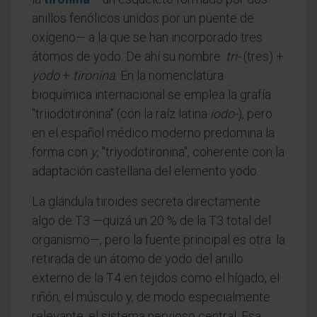
anillos fenólicos unidos por un puente de
oxígeno— a la que se han incorporado tres
átomos de yodo. De ahí su nombre:
tri-
(tres) +
yodo
+
tironina
. En la nomenclatura
bioquímica internacional se emplea la grafía
"triiodotironina" (con la raíz latina
iodo-
), pero
en el español médico moderno predomina la
forma con
y
, "triyodotironina", coherente con la
adaptación castellana del elemento yodo.
La glándula tiroides secreta directamente
algo de T3 —quizá un 20 % de la T3 total del
organismo—, pero la fuente principal es otra: la
retirada de un átomo de yodo del anillo
externo de la T4 en tejidos como el hígado, el
riñón, el músculo y, de modo especialmente
relevante, el sistema nervioso central. Esa