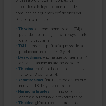
Si desea profundizar en conceptos
asociados a la triyodotironina, puede
consultar las siguientes definiciones del
Diccionario médico:
Tiroxina
: la prohormona tiroidea (T4) a
partir de la cual se genera la mayor parte
de la T3 circulante.
TSH
: hormona hipofisaria que regula la
producción tiroidea de T3 y T4.
Desyodinasa
: enzima que convierte la T4
en T3 retirándole un átomo de yodo.
Tironina
: molécula base de la que derivan
tanto la T3 como la T4.
Yodotironinas
: familia de moléculas que
incluye a T3, T4 y sus derivados.
Hormona tiroidea
: término general que
abarca a la tiroxina y la triyodotironina.
Tiroides
: glándula productora de las