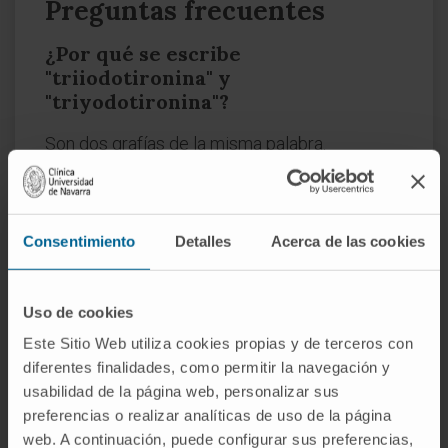
Preguntas frecuentes
¿Por qué se escribe
"triiodotironina" y
"triyodotironina"?
Son dos grafías de la misma palabra.
"Triiodotironina" sigue la raíz latina
iodo-
y es la
forma que aparece en la nomenclatura
bioquímica internacional. "Triyodotironina"
Consentimiento
Detalles
Acerca de las cookies
utiliza la adaptación castellana
yodo
, igual que
se escribe "yodo" y no "iodo" en español
moderno. Ambas son correctas; en textos
Uso de cookies
médicos en español la grafía con
y
es la más
Este Sitio Web utiliza cookies propias y de terceros con
habitual.
diferentes finalidades, como permitir la navegación y
usabilidad de la página web, personalizar sus
¿La T3 es más importante que la
preferencias o realizar analíticas de uso de la página
T4?
web. A continuación, puede configurar sus preferencias,