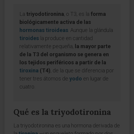
La
triyodotironina
, o T3, es la
forma
biológicamente activa de las
hormonas tiroideas
. Aunque la glándula
tiroides
la produce en cantidad
relativamente pequeña,
la mayor parte
de la T3 del organismo se genera en
los tejidos periféricos a partir de la
tiroxina
(T4)
, de la que se diferencia por
tener tres átomos de
yodo
en lugar de
cuatro.
Qué es la triyodotironina
La triyodotironina es una hormona derivada de
la
tironina
—un esqueleto formado por dos