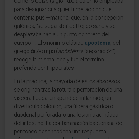
Cornelio Celso (siglo I d.C.), quien lo empleaba
para designar cualquier tumefacción que
contenía pus —material que, en la concepción
galénica, "se separaba" del tejido sano y se
desplazaba hacia un punto concreto del
cuerpo—. El sinónimo clásico
apostema
, del
griego ἀπόστημα (
apóstēma
, "separación"),
recoge la misma idea y fue el término
preferido por Hipócrates.
En la práctica, la mayoría de estos abscesos
se originan tras la rotura o perforación de una
víscera hueca: un apéndice inflamado, un
divertículo colónico, una úlcera gástrica o
duodenal perforada, o una lesión traumática
del intestino. La contaminación bacteriana del
peritoneo desencadena una respuesta