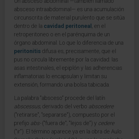
Un absceso abdominal —también llamado
absceso intraabdominal— es una acumulación
circunscrita de material purulento que se sitúa
dentro de la
cavidad peritoneal
, en el
retroperitoneo o en el parénquima de un
órgano abdominal. Lo que lo diferencia de una
peritonitis
difusa es, precisamente, que el
pus no circula libremente por la cavidad: las
asas intestinales, el epiplón y las adherencias
inflamatorias lo encapsulan y limitan su
extensión, formando una bolsa tabicada.
La palabra "absceso" procede del latín
abscessus
, derivado del verbo
abscedere
("retirarse", "separarse"), compuesto por el
prefijo
abs-
("fuera de", "lejos de") y
cedere
("ir"). El término aparece ya en la obra de Aulo