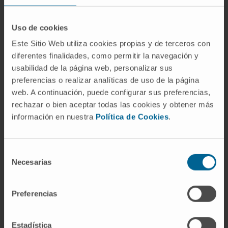
Del latín
abscessus
, formado por
abs-
("lejos
de") y
cedere
("ir"). Literalmente: "aquello que
Uso de cookies
se ha separado". Celso lo usó ya en el siglo I
Este Sitio Web utiliza cookies propias y de terceros con
d.C. para designar cualquier acumulación de
diferentes finalidades, como permitir la navegación y
pus encapsulada. Su equivalente griego,
usabilidad de la página web, personalizar sus
ἀπόστημα (
apóstēma
), que dio en castellano
preferencias o realizar analíticas de uso de la página
"apostema", describe exactamente la misma
web. A continuación, puede configurar sus preferencias,
idea de separación.
rechazar o bien aceptar todas las cookies y obtener más
información en nuestra
Política de Cookies
.
¿Es lo mismo un absceso abdominal
que una peritonitis?
Selección
No. El absceso es una colección de pus
Necesarias
de
contenida
por adherencias inflamatorias,
consentimiento
mientras que en la peritonitis difusa la
Preferencias
infección se extiende libremente por toda la
cavidad. Son extremos de un mismo proceso:
Estadística
si el organismo consigue tabicarlo, se forma