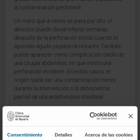
la contaminación peritoneal.
Un matiz que a veces se pasa por alto: el
absceso puede desarrollarse semanas
después de la perforación inicial, cuando el
episodio agudo ya parecía resuelto. También
puede aparecer como complicación tardía de
una cirugía abdominal, sin que exista una
perforación evidente. En estos casos, el
origen suele ser una contaminación menor
durante la intervención o la dehiscencia
parcial de una anastomosis intestinal.
Preguntas frecuentes
¿Qué significa "absceso" y de dónde
viene la palabra?
Consentimiento
Detalles
Acerca de las cookies