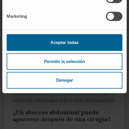
un absceso; si no, la contaminación se
generaliza.
Marketing
¿Dónde se localizan con más
frecuencia?
Aceptar todas
Depende de la causa y de la posición del
paciente. Los espacios subfrénicos y el fondo
pélvico son los dos polos de acumulación
Permitir la selección
más habituales, porque la gravedad arrastra el
líquido contaminado hacia esas zonas cuando
Denegar
el paciente está incorporado. Los paracólicos
y los interasas son también frecuentes. Aparte
están los viscerales, sobre todo los hepáticos.
¿Un absceso abdominal puede
aparecer después de una cirugía?