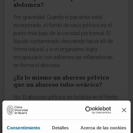
abdomen?
Por gravedad. Cuando el paciente está
incorporado, el fondo de saco pélvico es el
punto más bajo de la cavidad peritoneal. El
líquido contaminado desciende hacia allí de
forma natural, y si el organismo logra
encapsularlo con adherencias inflamatorias,
se forma el absceso.
¿Es lo mismo un absceso pélvico
que un absceso tubo-ovárico?
No. El absceso pélvico se localiza en el fondo
de saco peritoneal y puede originarse por
múltiples causas —apendicular,
postoperatoria, colónica—. El
absceso tubo-
Consentimiento
Detalles
Acerca de las cookies
ovárico
afecta específicamente a la trompa