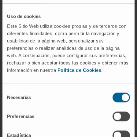
de Falopio y al ovario, y su origen es una
infección ginecológica ascendente. Pueden
Uso de cookies
coexistir, pero son entidades distintas.
Este Sitio Web utiliza cookies propias y de terceros con
¿Qué es el saco de Douglas?
diferentes finalidades, como permitir la navegación y
usabilidad de la página web, personalizar sus
El fondo de saco rectouterino o saco de
preferencias o realizar analíticas de uso de la página
Douglas —llamado así por el anatomista
web. A continuación, puede configurar sus preferencias,
escocés James Douglas, que lo describió en
rechazar o bien aceptar todas las cookies y obtener más
información en nuestra
Política de Cookies
.
el siglo XVIII— es la prolongación más inferior
del peritoneo en la mujer. Se sitúa entre la
cara posterior del útero y la cara anterior del
Selección
recto, y constituye el punto más declive de la
Necesarias
de
cavidad peritoneal en bipedestación.
consentimiento
Referencias
Preferencias
Biblioteca Nacional de Medicina de
Estadística