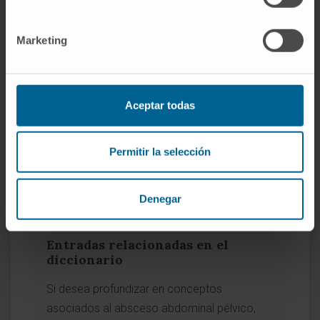
Estados Unidos.
Absceso en abdomen o
pelvis. MedlinePlus, enciclopedia
Marketing
médica en español
.
Mazuski JE et al.
Abscesos
intraabdominales. Manual MSD, versión
para profesionales
.
Aceptar todas
Biblioteca Nacional de Medicina de
Estados Unidos.
Peritonitis. MedlinePlus,
Permitir la selección
enciclopedia médica en español
.
Real Academia Española.
Absceso.
Diccionario de la lengua española
.
Denegar
Entradas relacionadas en el
diccionario
Si desea profundizar en conceptos
asociados al absceso abdominal pélvico,