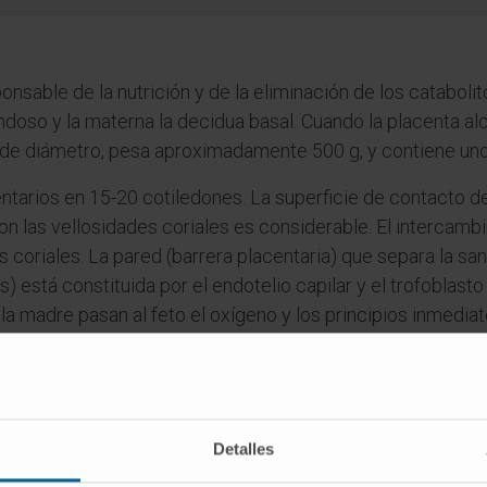
onsable de la nutrición y de la eliminación de los cataboli
rondoso y la materna la decidua basal. Cuando la placenta a
de diámetro, pesa aproximadamente 500 g, y contiene uno
entarios en 15-20 cotiledones. La superficie de contacto de
on las vellosidades coriales es considerable. El intercamb
s coriales. La pared (barrera placentaria) que separa la san
s) está constituida por el endotelio capilar y el trofoblasto
la madre pasan al feto el oxígeno y los principios inmediato
rbono, urea, bilirrubina, etc. La sangre materna llega a la 
fetal procede de las arterias umbilicales y vuelve al feto por
llo placentario, es de unos 500 ml por minuto.
ecreción de hormonas que pasan tanto a la madre como al f
Detalles
ueden atravesar la barrera placentaria, ni las moléculas d