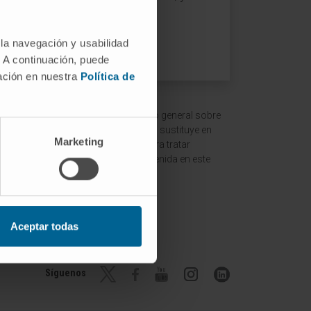
ondiente virus o bacteria ha
 la navegación y usabilidad
. A continuación, puede
mación en nuestra
Política de
 ofrecer un contexto y entendimiento general sobre
ción es meramente informativa y no sustituye en
Marketing
ltar a un médico o especialista para tratar
terpretación de la información contenida en este
Aceptar todas
Síguenos