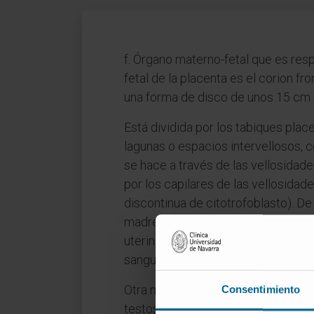
f. Órgano materno-fetal que es resp
fetal de la placenta es el corion f
una forma de disco de unos 15 cm 
Está dividida por los tabiques plac
lagunas o espacios intervellosos, c
se hace a través de las vellosidade
por los capilares de las vellosidade
discontinua de citotrofoblasto). De 
madre los catabolitos: dióxido de ca
uterinas. La circulación placentaria 
sanguíneo, durante el pleno desarro
Otra misión de la placenta es la s
Consentimiento
testosterona progestinas, etc. No p