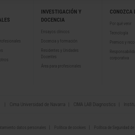
INVESTIGACIÓN Y
CONOZCA L
ALES
DOCENCIA
Por qué venir
Ensayos clínicos
Tecnología
rofesionales
Docencia y formación
Premios y rec
os
Residentes y Unidades
Responsabilida
Docentes
corporativa
otros
Área para profesionales
a
Cima Universidad de Navarra
CIMA LAB Diagnostics
Instit
atamiento datos personales
Política de cookies
Política de Seguridad de