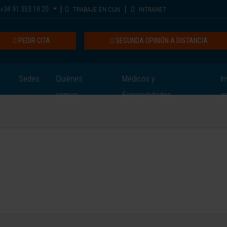
+34 91 353 19 20
TRABAJE EN CUN
INTRANET
PEDIR CITA
SEGUNDA OPINIÓN A DISTANCIA
Sedes
Quiénes
Médicos y
In
somos
Especialidades
e