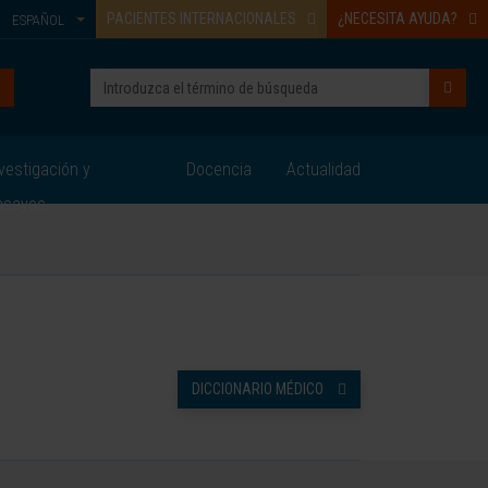
PACIENTES INTERNACIONALES
¿NECESITA AYUDA?
ESPAÑOL
vestigación y
Docencia
Actualidad
nsayos
DICCIONARIO MÉDICO