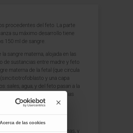
tos procedentes del feto. La parte
lcanza su máximo desarrollo tiene
s 150 ml de sangre.
 la sangre materna, alojada en las
io de sustancias entre madre y feto
gre materna de la fetal (que circula
 (sincitiotrofoblasto y una capa
s: sales, agua; y del feto pasan a la
placenta por ramas de las arterias
 la vena umbilical. El flujo
eto: hormonas esteroides,
Acerca de las cookies
e gran tamaño como las proteínas, y