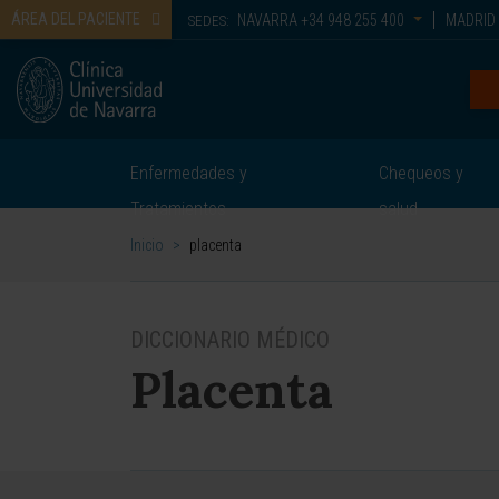
ÁREA DEL PACIENTE
NAVARRA
+34 948 255 400
MADRID
SEDES:
Enfermedades y
Chequeos y
Tratamientos
salud
Inicio
>
placenta
DICCIONARIO MÉDICO
Placenta