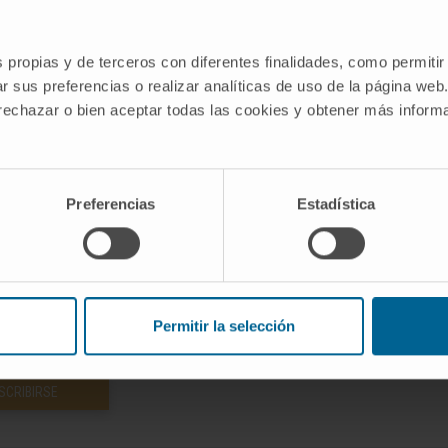
. Si se produce una infección del feto es porque el corresp
era placentaria.
s propias y de terceros con diferentes finalidades, como permitir
r sus preferencias o realizar analíticas de uso de la página web
 rechazar o bien aceptar todas las cookies y obtener más infor
dico de la Clínica Universidad de Navarra tiene como objetivo principal
te única para tomar decisiones relacionadas con la salud. Esta informa
Preferencias
Estadística
recomendaciones de profesionales de la salud. Siempre es esencial consu
versidad de Navarra no se responsabiliza por el uso inapropiado o la in
Permitir la selección
SCRIBIRSE