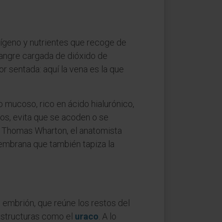
oxígeno y nutrientes que recoge de
 sangre cargada de dióxido de
or sentada: aquí la vena es la que
o mucoso, rico en ácido hialurónico,
sos, evita que se acoden o se
a Thomas Wharton, el anatomista
membrana que también tapiza la
l embrión, que reúne los restos del
 estructuras como el
uraco
. A lo