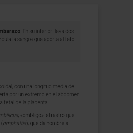
 embarazo
. En su interior lleva dos
rcula la sangre que aporta al feto
coidal, con una longitud media de
nserta por un extremo en el abdomen
ra fetal de la placenta.
mbilicus
, «ombligo», el rastro que
 (
omphalós
), que da nombre a