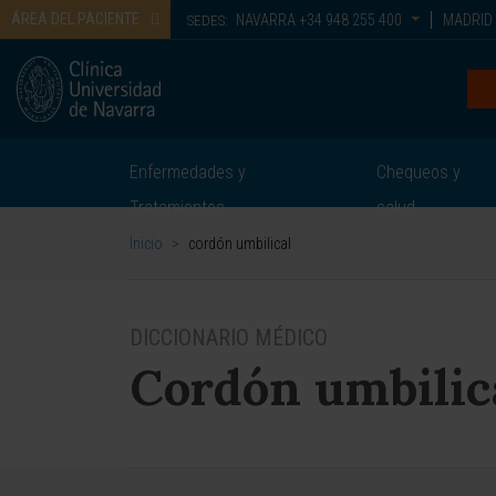
ÁREA DEL PACIENTE
NAVARRA
+34 948 255 400
MADRID
SEDES:
Enfermedades y
Chequeos y
Tratamientos
salud
Inicio
>
cordón umbilical
DICCIONARIO MÉDICO
Cordón umbilic