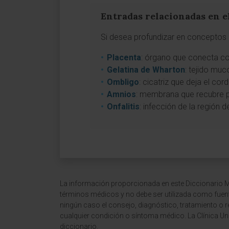
Entradas relacionadas en e
Si desea profundizar en conceptos a
Placenta
: órgano que conecta con
Gelatina de Wharton
: tejido muc
Ombligo
: cicatriz que deja el cor
Amnios
: membrana que recubre po
Onfalitis
: infección de la región d
La información proporcionada en este Diccionario Mé
términos médicos y no debe ser utilizada como fuen
ningún caso el consejo, diagnóstico, tratamiento o 
cualquier condición o síntoma médico. La Clínica Uni
diccionario.