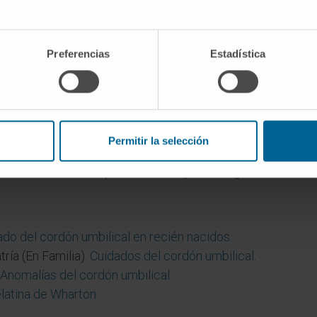
Wharton?
 el cordón y envuelve sus vasos. Está formado sobre todo p
Preferencias
Estadística
 es proteger los vasos de la compresión y las torceduras. 
 esté enrollado en espiral?
Permitir la selección
a disposición habitual y se considera un rasgo de normalidad
la tracción sin comprometer el flujo de sangre en su interio
ado del cordón umbilical en recién nacidos
.
ría (En Familia).
Cuidados del cordón umbilical
.
Anomalías del cordón umbilical
.
elatina de Wharton
.