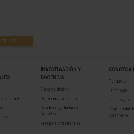
SCRIBIRSE
INVESTIGACIÓN Y
CONOZCA L
ALES
DOCENCIA
Por qué venir
Ensayos clínicos
Tecnología
rofesionales
Docencia y formación
Premios y rec
os
Residentes y Unidades
Responsabilida
Docentes
corporativa
otros
Área para profesionales