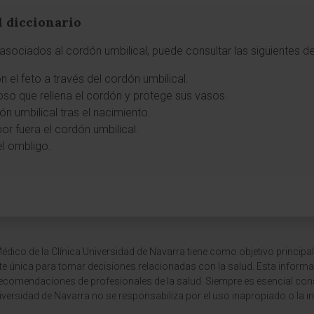
l diccionario
sociados al cordón umbilical, puede consultar las siguientes de
 el feto a través del cordón umbilical.
oso que rellena el cordón y protege sus vasos.
dón umbilical tras el nacimiento.
r fuera el cordón umbilical.
el ombligo.
dico de la Clínica Universidad de Navarra tiene como objetivo principal
te única para tomar decisiones relacionadas con la salud. Esta informa
recomendaciones de profesionales de la salud. Siempre es esencial consu
versidad de Navarra no se responsabiliza por el uso inapropiado o la in