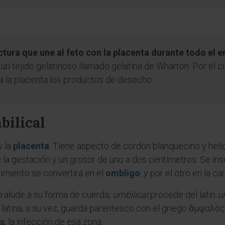
uctura que une al feto con la placenta durante todo el
 un tejido gelatinoso llamado gelatina de Wharton. Por él ci
a la placenta los productos de desecho.
bilical
y la
placenta
. Tiene aspecto de cordón blanquecino y heli
de la gestación y un grosor de uno a dos centímetros. Se i
acimiento se convertirá en el
ombligo
, y por el otro en la ca
n
alude a su forma de cuerda;
umbilical
procede del latín
u
a latina, a su vez, guarda parentesco con el griego ὀμφαλός
is
, la infección de esa zona.