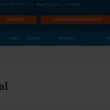
+34 91 353 19 20
TRABAJE EN CUN
INTRANET
PEDIR CITA
SEGUNDA OPINIÓN A DISTANCIA
Sedes
Quiénes
Médicos y
In
somos
Especialidades
e
al