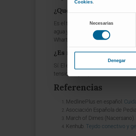
Cookies
.
¿Qué es la gelatina de 
Selección
Es el tejido gelatinoso que rellena
Necesarias
de
consentimiento
agua y le da su textura. Su función
Wharton en 1656.
¿Es normal que el cordón
Denegar
Sí. El enrollamiento helicoidal es l
tensiones y a que el cordón resista 
Referencias
MedlinePlus en español.
Cuid
Asociación Española de Pediat
March of Dimes (Nacersano).
Kenhub.
Tejido conectivo y g