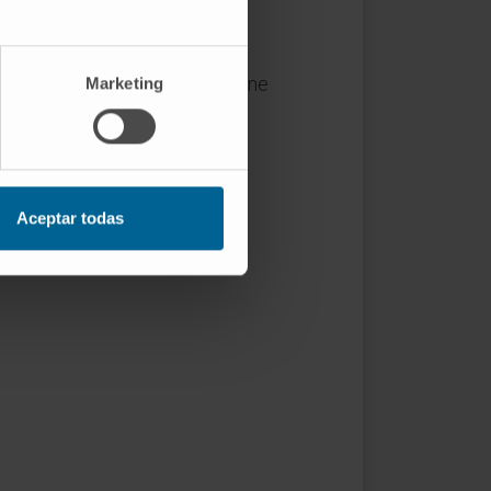
or ácido hialurónico, que retiene
Marketing
La describió el inglés Thomas
Aceptar todas
. Contribuye a repartir las
r.