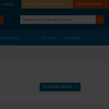
PACIENTES INTERNACIONALES
¿NECESITA AYUDA?
ESPAÑOL
vestigación y
Docencia
Actualidad
nsayos
DICCIONARIO MÉDICO