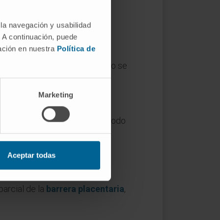
 la navegación y usabilidad
. A continuación, puede
mación en nuestra
Política de
undación. Antes de ese momento se
Marketing
aria. Lo que ocurre en el periodo
Aceptar todas
A) en la composición de sus
arcial de la
barrera placentaria
,