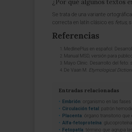
¿Por qué algunos textos e
Se trata de una variante ortográfica
correcta en latín clásico es
fetus
, 
Referencias
MedlinePlus en español. Desarroll
Manual MSD, versión para público 
Mayo Clinic. Desarrollo del feto:
De Vaan M.
Etymological Diction
Entradas relacionadas
Embrión
: organismo en las fases
Circulación fetal
: patrón hemodi
Placenta
: órgano transitorio que
Alfa-fetoproteína
: glucoproteín
Fetopatía
: término que agrupa la