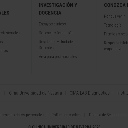
INVESTIGACIÓN Y
CONOZCA L
ALES
DOCENCIA
Por qué venir
Ensayos clínicos
Tecnología
rofesionales
Docencia y formación
Premios y rec
os
Residentes y Unidades
Responsabilida
Docentes
corporativa
otros
Área para profesionales
a
Cima Universidad de Navarra
CIMA LAB Diagnostics
Instit
atamiento datos personales
Política de cookies
Política de Seguridad de
©
CLÍNICA UNIVERSIDAD DE NAVARRA 2026