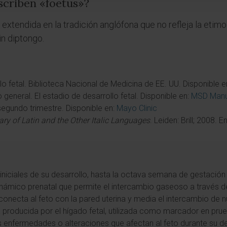
scriben «foetus»?
 extendida en la tradición anglófona que no refleja la etimol
sin diptongo.
o fetal. Biblioteca Nacional de Medicina de EE. UU. Disponible e
general. El estadio de desarrollo fetal. Disponible en:
MSD Manu
 segundo trimestre. Disponible en:
Mayo Clinic
ary of Latin and the Other Italic Languages
. Leiden: Brill; 2008. 
 iniciales de su desarrollo, hasta la octava semana de gestació
námico prenatal que permite el intercambio gaseoso a través de
 conecta al feto con la pared uterina y media el intercambio de 
a producida por el hígado fetal, utilizada como marcador en pru
s enfermedades o alteraciones que afectan al feto durante su de