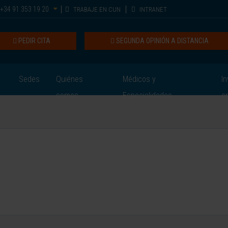
+34 91 353 19 20
TRABAJE EN CUN
INTRANET
PEDIR CITA
SEGUNDA OPINIÓN A DISTANCIA
Sedes
Quiénes
Médicos y
In
somos
Especialidades
e