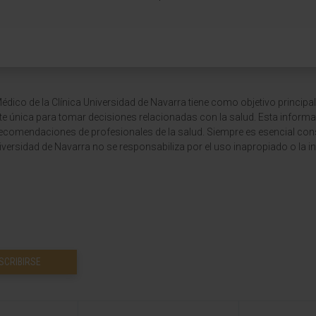
dico de la Clínica Universidad de Navarra tiene como objetivo principal
te única para tomar decisiones relacionadas con la salud. Esta informa
recomendaciones de profesionales de la salud. Siempre es esencial consu
versidad de Navarra no se responsabiliza por el uso inapropiado o la in
SCRIBIRSE