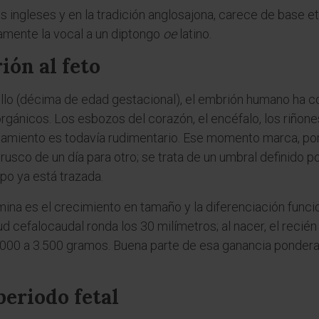
os ingleses y en la tradición anglosajona, carece de base e
amente la vocal a un diptongo
oe
latino.
ión al feto
llo (décima de edad gestacional), el embrión humano ha c
rgánicos. Los esbozos del corazón, el encéfalo, los riñone
amiento es todavía rudimentario. Ese momento marca, por 
rusco de un día para otro; se trata de un umbral definido 
rpo ya está trazada.
ina es el crecimiento en tamaño y la diferenciación funcion
tud cefalocaudal ronda los 30 milímetros; al nacer, el recié
000 a 3.500 gramos. Buena parte de esa ganancia ponderal
periodo fetal