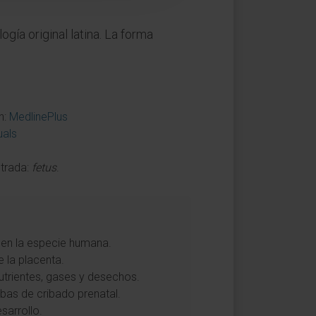
ogía original latina. La forma
n:
MedlinePlus
als
Entrada:
fetus
.
n en la especie humana.
 la placenta.
nutrientes, gases y desechos.
ebas de cribado prenatal.
sarrollo.