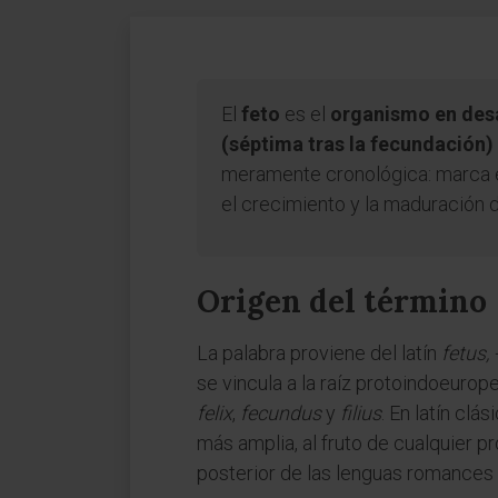
El
feto
es el
organismo en desa
(séptima tras la fecundación
meramente cronológica: marca e
el crecimiento y la maduración d
Origen del término
La palabra proviene del latín
fetus, 
se vincula a la raíz protoindoeuro
felix
,
fecundus
y
filius
. En latín clás
más amplia, al fruto de cualquier p
posterior de las lenguas romances y