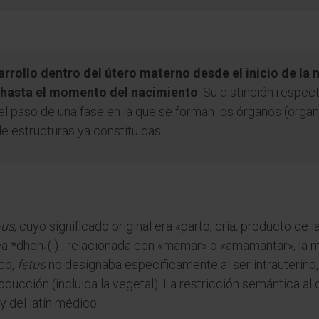
rrollo dentro del útero materno desde el inicio de l
) hasta el momento del nacimiento
. Su distinción respec
l paso de una fase en la que se forman los órganos (orga
e estructuras ya constituidas.
-us
, cuyo significado original era «parto, cría, producto de l
pea *dheh₁(i)-, relacionada con «mamar» o «amamantar», la 
ico,
fetus
no designaba específicamente al ser intrauterino, 
roducción (incluida la vegetal). La restricción semántica al
 del latín médico.