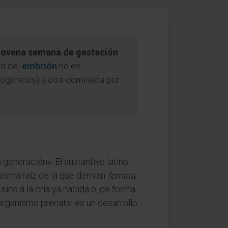
a novena semana de gestación
to del
embrión
no es
nogénesis) a otra dominada por
a generación». El sustantivo latino
misma raíz de la que derivan
femina
,
sino a la cría ya nacida o, de forma
 organismo prenatal es un desarrollo