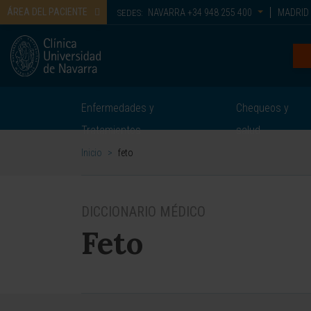
ÁREA DEL PACIENTE
NAVARRA
+34 948 255 400
MADRID
SEDES:
Enfermedades y
Chequeos y
Tratamientos
salud
Inicio
>
feto
DICCIONARIO MÉDICO
Feto