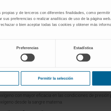
es
s propias y de terceros con diferentes finalidades, como permitir
r sus preferencias o realizar analíticas de uso de la página web
ar «feto» al ser en desarrollo?
 rechazar o bien aceptar todas las cookies y obtener más infor
estación, que coincide con la séptima semana tras la fec
Preferencias
Estadística
 durante el periodo fetal?
de todos los órganos se establecen durante la fase embrion
to y la diferenciación funcional de esas estructuras.
hemoglobina que un adulto?
Permitir la selección
tal (HbF), que se diferencia de la hemoglobina adulta (Hb
xígeno con mayor eficacia en las condiciones de presión p
 oxígeno desde la sangre materna.