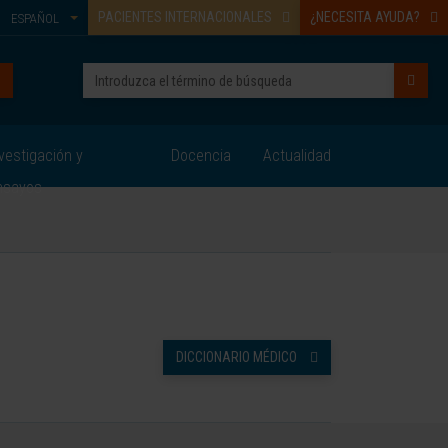
PACIENTES INTERNACIONALES
¿NECESITA AYUDA?
ESPAÑOL
vestigación y
Docencia
Actualidad
nsayos
DICCIONARIO MÉDICO