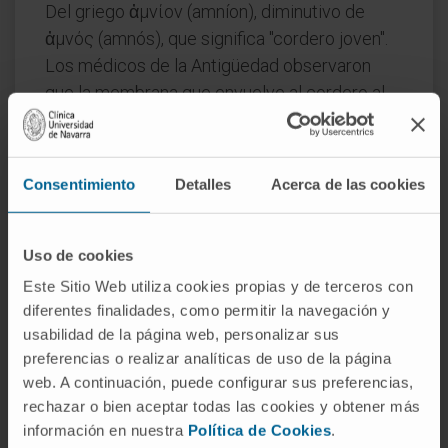
Del griego ἀμνίον (amníon), diminutivo de
ἀμνός (amnós), que significa "cordero joven".
Los médicos de la Antigüedad observaron
que la membrana que envuelve al cordero al
nacer guardaba semejanza con la envoltura
del feto humano, y el nombre se trasladó a la
embriología.
Consentimiento
Detalles
Acerca de las cookies
¿Es lo mismo amnios que saco
amniótico?
Uso de cookies
No exactamente. El amnios es solo la
Este Sitio Web utiliza cookies propias y de terceros con
membrana interna. El saco amniótico es el
diferentes finalidades, como permitir la navegación y
conjunto formado por el amnios, el corion y el
usabilidad de la página web, personalizar sus
preferencias o realizar analíticas de uso de la página
líquido amniótico contenido entre ambos.
web. A continuación, puede configurar sus preferencias,
Coloquialmente se usa "bolsa de las aguas"
rechazar o bien aceptar todas las cookies y obtener más
para referirse al saco completo.
información en nuestra
Política de Cookies
.