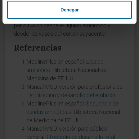
No. Es una estructura avascular. Los
Denegar
nutrientes que necesitan sus células llegan
por difusión desde el líquido amniótico y
desde los vasos del corion adyacente.
Referencias
MedlinePlus en español.
Líquido
amniótico
. Biblioteca Nacional de
Medicina de EE. UU.
Manual MSD, versión para profesionales.
Fertilización y desarrollo del embrión
.
MedlinePlus en español.
Secuencia de
bandas amnióticas
. Biblioteca Nacional
de Medicina de EE. UU.
Manual MSD, versión para público
general.
El estadio de desarrollo fetal
.