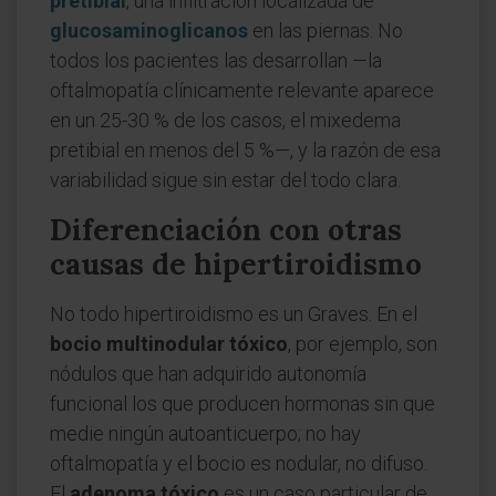
pretibial
, una infiltración localizada de
glucosaminoglicanos
en las piernas. No
todos los pacientes las desarrollan —la
oftalmopatía clínicamente relevante aparece
en un 25-30 % de los casos, el mixedema
pretibial en menos del 5 %—, y la razón de esa
variabilidad sigue sin estar del todo clara.
Diferenciación con otras
causas de hipertiroidismo
No todo hipertiroidismo es un Graves. En el
bocio multinodular tóxico
, por ejemplo, son
nódulos que han adquirido autonomía
funcional los que producen hormonas sin que
medie ningún autoanticuerpo; no hay
oftalmopatía y el bocio es nodular, no difuso.
El
adenoma tóxico
es un caso particular de