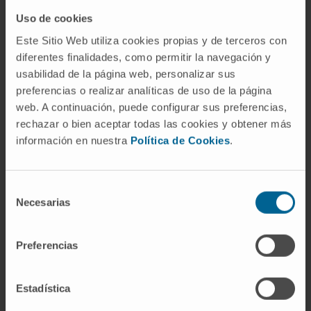
tóxicos, tiroiditis, exceso de yodo exógeno.
Uso de cookies
Decir "tengo Graves" implica que el
Este Sitio Web utiliza cookies propias y de terceros con
hipertiroidismo se debe a un mecanismo
diferentes finalidades, como permitir la navegación y
autoinmunitario concreto.
usabilidad de la página web, personalizar sus
preferencias o realizar analíticas de uso de la página
¿Por qué algunos pacientes con
web. A continuación, puede configurar sus preferencias,
Graves tienen los ojos saltones y
rechazar o bien aceptar todas las cookies y obtener más
otros no?
información en nuestra
Política de Cookies
.
Los fibroblastos del tejido orbitario también
tienen receptores de TSH, y los
Selección
autoanticuerpos pueden activarlos. Pero no lo
Necesarias
de
hacen en todos los pacientes con la misma
consentimiento
intensidad, y las razones de esa variabilidad
Preferencias
se conocen mal. Lo que sí se sabe es que el
tabaquismo aumenta el riesgo de manera
Estadística
clara: los fumadores con Graves desarrollan