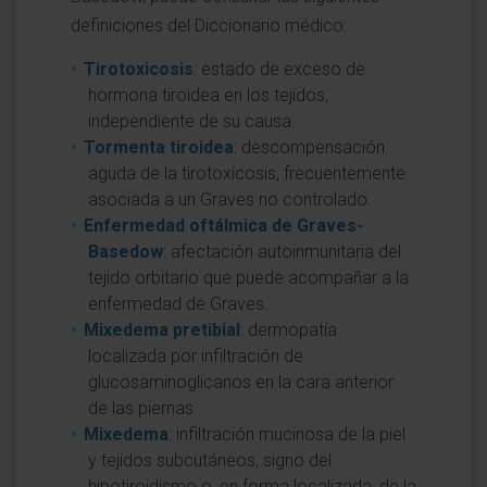
definiciones del Diccionario médico:
Tirotoxicosis
: estado de exceso de
hormona tiroidea en los tejidos,
independiente de su causa.
Tormenta tiroidea
: descompensación
aguda de la tirotoxicosis, frecuentemente
asociada a un Graves no controlado.
Enfermedad oftálmica de Graves-
Basedow
: afectación autoinmunitaria del
tejido orbitario que puede acompañar a la
enfermedad de Graves.
Mixedema pretibial
: dermopatía
localizada por infiltración de
glucosaminoglicanos en la cara anterior
de las piernas.
Mixedema
: infiltración mucinosa de la piel
y tejidos subcutáneos, signo del
hipotiroidismo o, en forma localizada, de la