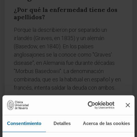
¿Por qué la enfermedad tiene dos
apellidos?
Porque la describieron por separado un
irlandés (Graves, en 1835) y un alemán
(Basedow, en 1840). En los países
anglosajones se la conoce como "Graves'
disease"; en Alemania fue durante décadas
"Morbus Basedowii". La denominación
combinada, que es la habitual en español y en
francés, intenta saldar la deuda con ambos.
¿Es lo mismo enfermedad de
Graves-Basedow que
hipertiroidismo?
Consentimiento
Detalles
Acerca de las cookies
No. Graves es una causa de hipertiroidismo, la
más frecuente, pero hay otras: nódulos