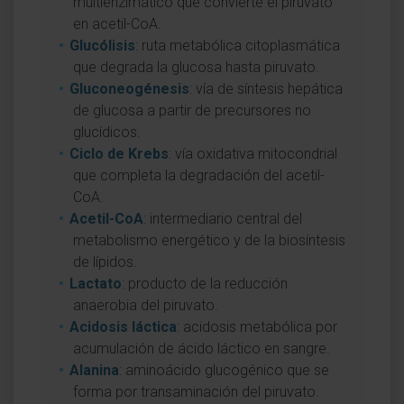
multienzimático que convierte el piruvato
en acetil-CoA.
Glucólisis
: ruta metabólica citoplasmática
que degrada la glucosa hasta piruvato.
Gluconeogénesis
: vía de síntesis hepática
de glucosa a partir de precursores no
glucídicos.
Ciclo de Krebs
: vía oxidativa mitocondrial
que completa la degradación del acetil-
CoA.
Acetil-CoA
: intermediario central del
metabolismo energético y de la biosíntesis
de lípidos.
Lactato
: producto de la reducción
anaerobia del piruvato.
Acidosis láctica
: acidosis metabólica por
acumulación de ácido láctico en sangre.
Alanina
: aminoácido glucogénico que se
forma por transaminación del piruvato.