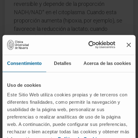
reversible y depende de la proporción
+
NADH/NAD
en el citoplasma. Cuando esta
proporción aumenta (hipoxia, por ejemplo), se
favorece la reducción a lactato; cuando
desciende, el sentido se invierte.
Preguntas frecuentes
¿De dónde viene el nombre
Consentimiento
Detalles
Acerca de las cookies
«pirúvico»?
Del griego πῦρ (
pŷr
, «fuego») y el latín
ūva
Uso de cookies
(«uva»). Berzelius lo acuñó en 1835 porque la
Este Sitio Web utiliza cookies propias y de terceros con
sustancia se había obtenido calentando —«por
diferentes finalidades, como permitir la navegación y
fuego»— ácido tartárico, un compuesto
usabilidad de la página web, personalizar sus
preferencias o realizar analíticas de uso de la página
presente en el sedimento del vino de uva. Es
web. A continuación, puede configurar sus preferencias,
uno de los pocos nombres químicos que
rechazar o bien aceptar todas las cookies y obtener más
condensa el método de obtención y la materia