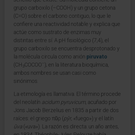
grupo carboxilo (–COOH) y un grupo cetona
(C=O) sobre el carbono contiguo, lo que le
confiere una reactividad notable y explica que
actúe como sustrato de enzimas muy
distintas entre sí. A pH fisiológico (7,4), el
grupo carboxilo se encuentra desprotonado y
la molécula circula como anión
piruvato
−
(CH
COCOO
); en la literatura bioquímica,
3
ambos nombres se usan casi como
sinónimos.
La etimología es llamativa. El término procede
del neolatín
acidum pyruvicum
, acuñado por
Jöns Jacob Berzelius en 1835 a partir de dos
raíces: el griego πῦρ (
pŷr
, «fuego») y el latín
ūva
(«uva»). La razón es directa: un año antes,
en 1834, Théophile-Jules Pelouze había