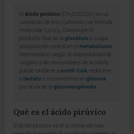
El
ácido pirúvico
(CH
COCOOH) es un
3
cetoácido de tres carbonos con fórmula
molecular C
H
O
. Constituye el
3
4
3
producto final de la
glucólisis
y ocupa
una posición central en el
metabolismo
intermediario: según la disponibilidad de
oxígeno y las necesidades de la célula,
puede oxidarse a
acetil-CoA
, reducirse
a
lactato
o reconvertirse en
glucosa
por la vía de la
gluconeogénesis
.
Qué es el ácido pirúvico
El ácido pirúvico es el α-cetoácido más
sencillo que existe. Su molécula contiene un