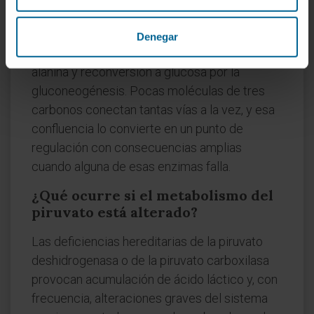
distintas: oxidación a acetil-CoA (vía piruvato
deshidrogenasa), reducción a lactato,
Denegar
carboxilación a oxalacetato, transaminación a
alanina y reconversión a glucosa por la
gluconeogénesis. Pocas moléculas de tres
carbonos conectan tantas vías a la vez, y esa
confluencia lo convierte en un punto de
regulación con consecuencias amplias
cuando alguna de esas enzimas falla.
¿Qué ocurre si el metabolismo del
piruvato está alterado?
Las deficiencias hereditarias de la piruvato
deshidrogenasa o de la piruvato carboxilasa
provocan acumulación de ácido láctico y, con
frecuencia, alteraciones graves del sistema