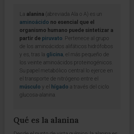
La
alanina
(abreviada Ala o A) es un
aminoácido
no esencial que el
organismo humano puede sintetizar a
partir de
piruvato
. Pertenece al grupo
de los aminoácidos alifáticos hidrófobos
y es, tras la
glicina
, el más pequeño de
los veinte aminoácidos proteinogénicos.
Su papel metabólico central lo ejerce en
el transporte de nitrógeno entre el
músculo
y el
hígado
a través del ciclo
glucosa-alanina.
Qué es la alanina
Desde el punto de vista químico, la alanina es