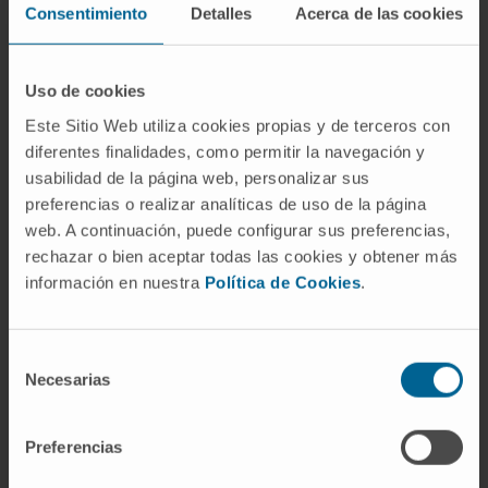
Consentimiento
Detalles
Acerca de las cookies
el grupo amino unido al carbono alfa y es uno
de los veinte
aminoácidos
que forman
proteínas. La β-alanina lleva el grupo amino en
Uso de cookies
el carbono beta, no se incorpora a las
Este Sitio Web utiliza cookies propias y de terceros con
proteínas y cumple funciones diferentes:
diferentes finalidades, como permitir la navegación y
forma parte de la carnosina muscular y del
usabilidad de la página web, personalizar sus
ácido pantoténico. Cuando en bioquímica
preferencias o realizar analíticas de uso de la página
clínica se menciona «alanina» sin prefijo, se
web. A continuación, puede configurar sus preferencias,
rechazar o bien aceptar todas las cookies y obtener más
sobreentiende la forma alfa.
información en nuestra
Política de Cookies
.
¿La alanina es un aminoácido
esencial?
Selección
No. El organismo la sintetiza a partir de
Necesarias
de
piruvato mediante
transaminación
, por lo que
consentimiento
no es necesario obtenerla de la dieta. Sin
Preferencias
embargo, es muy abundante en alimentos