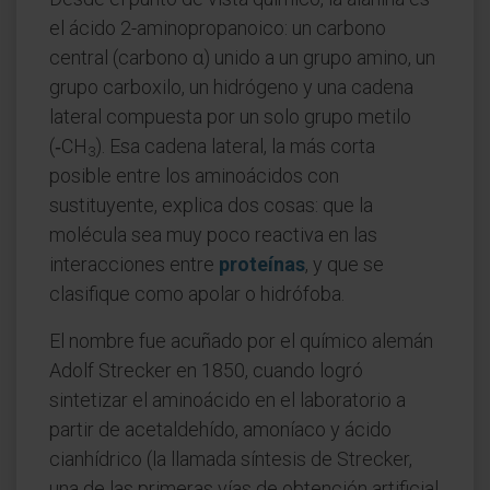
el ácido 2-aminopropanoico: un carbono
central (carbono α) unido a un grupo amino, un
grupo carboxilo, un hidrógeno y una cadena
lateral compuesta por un solo grupo metilo
(‑CH
). Esa cadena lateral, la más corta
3
posible entre los aminoácidos con
sustituyente, explica dos cosas: que la
molécula sea muy poco reactiva en las
interacciones entre
proteínas
, y que se
clasifique como apolar o hidrófoba.
El nombre fue acuñado por el químico alemán
Adolf Strecker en 1850, cuando logró
sintetizar el aminoácido en el laboratorio a
partir de acetaldehído, amoníaco y ácido
cianhídrico (la llamada síntesis de Strecker,
una de las primeras vías de obtención artificial