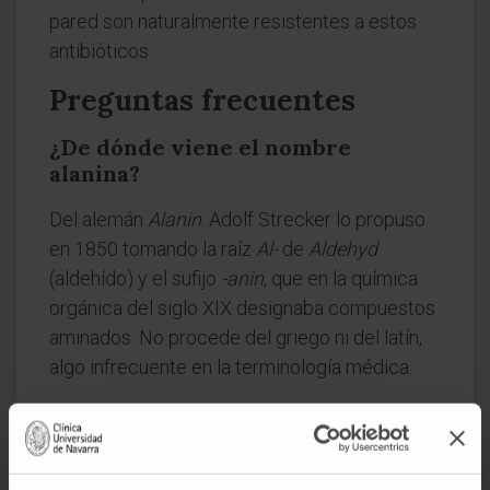
pared son naturalmente resistentes a estos
antibióticos.
Preguntas frecuentes
¿De dónde viene el nombre
alanina?
Del alemán
Alanin
. Adolf Strecker lo propuso
en 1850 tomando la raíz
Al-
de
Aldehyd
(aldehído) y el sufijo
-anin
, que en la química
orgánica del siglo XIX designaba compuestos
aminados. No procede del griego ni del latín,
algo infrecuente en la terminología médica.
¿Es lo mismo α-alanina que β-
alanina?
No. Son moléculas distintas. La α-alanina tiene