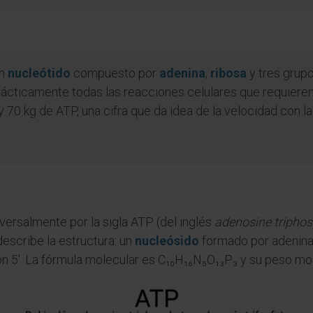
un
nucleótido
compuesto por
adenina
,
ribosa
y tres grup
ácticamente todas las reacciones celulares que requieren
y 70 kg de ATP, una cifra que da idea de la velocidad con
iversalmente por la sigla ATP (del inglés
adenosine tripho
escribe la estructura: un
nucleósido
formado por adenina 
ón 5'. La fórmula molecular es C₁₀H₁₆N₅O₁₃P₃ y su peso mo