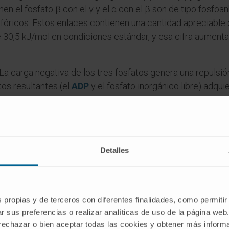
en el fosfato β con el γ y el α con el β son de tipo fosfoan
ricos. Estos enlaces contienen una cantidad apreciable de 
30,5 kJ/mol en condiciones estándar, y esa cifra aumenta e
a carga negativa de los tres fosfatos genera una repulsión
tos resultantes (el
ADP
y el fosfato inorgánico libre) adqu
a repulsión. La célula aprovecha la diferencia de energía l
sí solas, no serían termodinámicamente favorables.
a célula dispone de energía procedente de la oxidación de
 combinar para regenerar ATP. Esta interconversión contin
Detalles
ciclo del ATP».
 Krebs y fosforilación oxidativa
s propias y de terceros con diferentes finalidades, como permitir
P por tres vías principales. La primera, la
glucólisis
, tien
r sus preferencias o realizar analíticas de uso de la página web
olécula de glucosa en dos de piruvato con un rendimiento
 rechazar o bien aceptar todas las cookies y obtener más infor