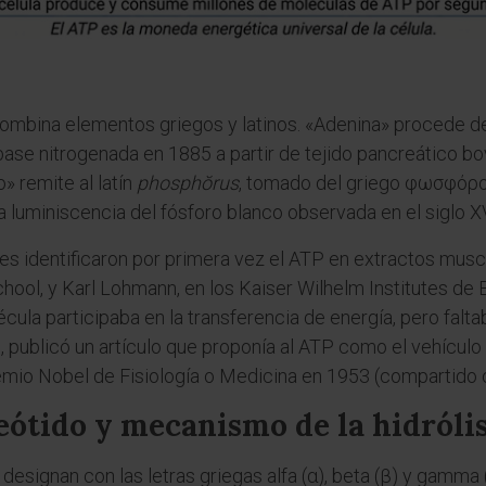
mbina elementos griegos y latinos. «Adenina» procede de
ase nitrogenada en 1885 a partir de tejido pancreático bovi
» remite al latín
phosphŏrus
, tomado del griego φωσφόρο
a luminiscencia del fósforo blanco observada en el siglo XV
s identificaron por primera vez el ATP en extractos muscu
ool, y Karl Lohmann, en los Kaiser Wilhelm Institutes de B
cula participaba en la transferencia de energía, pero falt
, publicó un artículo que proponía al ATP como el vehículo 
 Premio Nobel de Fisiología o Medicina en 1953 (compartido
eótido y mecanismo de la hidrólis
designan con las letras griegas alfa (α), beta (β) y gamma 