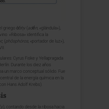
l griego ἀδήν (
adḗn
, «glándula»),
no. «Ribosa» identifica la
ς (
phōsphóros
, «portador de luz»),
II.
lares: Cyrus Fiske y Yellapragada
erlín. Durante los diez años
aba un marco conceptual sólido. Fue
central de la energía química en la
 con Hans Adolf Krebs).
is
(γ), contando desde la ribosa hacia