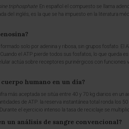
ine triphosphate
. En español el compuesto se llama adenos
da del inglés, es la que se ha impuesto en la literatura méd
denosina?
 formado solo por adenina y ribosa, sin grupos fosfato. E
'. Cuando el ATP pierde todos sus fosfatos, lo que queda e
lular actúa sobre receptores purinérgicos con funciones 
 cuerpo humano en un día?
ifra más aceptada se sitúa entre 40 y 70 kg diarios en un ad
idades de ATP: la reserva instantánea total ronda los 50
rante el ejercicio intenso la tasa de reciclaje se multipli
en un análisis de sangre convencional?