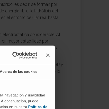
hídrido, es decir, se forman por
energía libre: la hidrólisis del
n el entorno celular real hasta
 electrostática considerable. Al
ieren mayor estabilidad por
ibre entre reactivo y productos
 nutrientes, una molécula de ADP y
ua entre ATP y ADP constituye lo
Acerca de las cookies
 la navegación y usabilidad
e lugar en el citoplasma y no
. A continuación, puede
 neto de dos moléculas de ATP
mación en nuestra
Política de