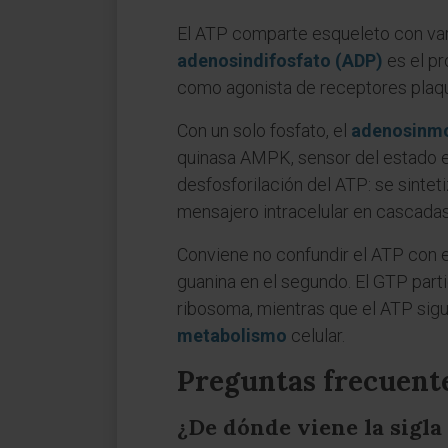
El ATP comparte esqueleto con vari
adenosindifosfato (ADP)
es el pr
como agonista de receptores plaque
Con un solo fosfato, el
adenosinm
quinasa AMPK, sensor del estado en
desfosforilación del ATP: se sintet
mensajero intracelular en cascada
Conviene no confundir el ATP con el
guanina en el segundo. El GTP parti
ribosoma, mientras que el ATP sigue
metabolismo
celular.
Preguntas frecuent
¿De dónde viene la sigla