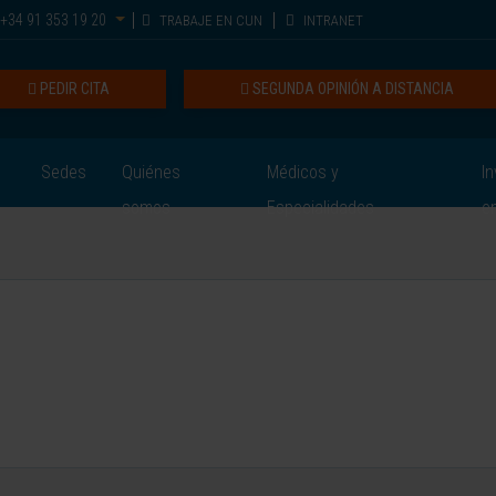
+34 91 353 19 20
TRABAJE EN CUN
INTRANET
PEDIR CITA
SEGUNDA OPINIÓN A DISTANCIA
Sedes
Quiénes
Médicos y
In
somos
Especialidades
e