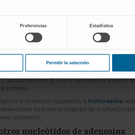
el de sustrato
.
to entra en la
mitocondria
, se transforma en
acetil-CoA
y
Preferencias
Estadística
ecta en cantidad apreciable (genera un equivalente de GTP 
lectrónicos reducidos NADH y FADH₂ que serán la materia 
 oxidativa
, acoplada a la
cadena respiratoria
de la membr
corren los complejos I a IV, y la energía que liberan impu
Permitir la selección
ente electroquímico resultante acciona la
ATP sintasa
(co
ADP y fosfato. El rendimiento teórico de la oxidación comp
P (la cifra clásica de 36 a 38 se ha revisado a la baja en 
de protones).
gencia. En el músculo esquelético, la
fosfocreatina
cede 
tánea durante los primeros segundos de un esfuerzo intens
pleno rendimiento.
otros nucleótidos de adenosina