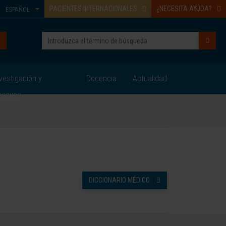
PACIENTES INTERNACIONALES
¿NECESITA AYUDA?
ESPAÑOL
vestigación y
Docencia
Actualidad
nsayos
DICCIONARIO MÉDICO