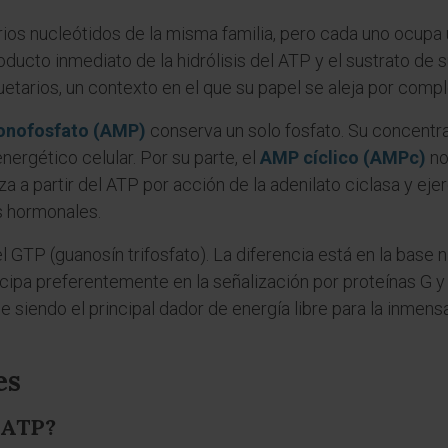
os nucleótidos de la misma familia, pero cada uno ocupa u
oducto inmediato de la hidrólisis del ATP y el sustrato de
tarios, un contexto en el que su papel se aleja por compl
onofosfato (AMP)
conserva un solo fosfato. Su concentrac
ergético celular. Por su parte, el
AMP cíclico (AMPc)
no
iza a partir del ATP por acción de la adenilato ciclasa y e
s hormonales.
 GTP (guanosín trifosfato). La diferencia está en la base n
cipa preferentemente en la señalización por proteínas G y e
 siendo el principal dador de energía libre para la inmens
es
 ATP?