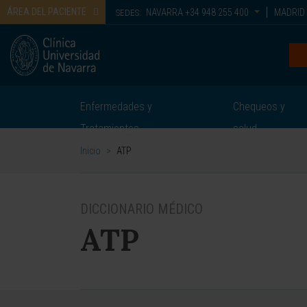
ÁREA DEL PACIENTE
NAVARRA
+34 948 255 400
MADRID
SEDES:
Enfermedades y
Chequeos y
Tratamientos
salud
Inicio
>
ATP
DICCIONARIO MÉDICO
ATP