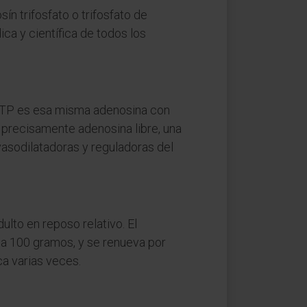
ín trifosfato o trifosfato de
ica y científica de todos los
l ATP es esa misma adenosina con
s precisamente adenosina libre, una
vasodilatadoras y reguladoras del
ulto en reposo relativo. El
 a 100 gramos, y se renueva por
ca varias veces.