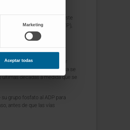
 alimenta el
ciclo de Krebs
. Este
Marketing
por vuelta, convertible en ATP),
prima de la tercera vía.
ana mitocondrial interna. Los
lsa el bombeo de protones al
Aceptar todas
mplejo V), un motor molecular
leta de una molécula de glucosa se
las últimas décadas a medida que se
su grupo fosfato al ADP para
o, antes de que las vías