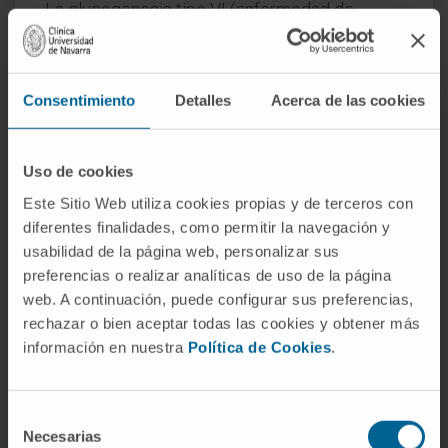
La glucogenosis tipo VI (enfermedad de
Hers), causada por mutaciones en
PYGL
,
afecta a la fosforilasa hepática. Se describió
en 1959 por Henri-Géry Hers. El cuadro suele
Consentimiento
Detalles
Acerca de las cookies
ser más benigno: hepatomegalia por
acumulación de glucógeno,
hipoglucemia
leve en ayunas y retraso del crecimiento en la
Uso de cookies
infancia, con tendencia a mejorar con la edad.
Este Sitio Web utiliza cookies propias y de terceros con
diferentes finalidades, como permitir la navegación y
Preguntas frecuentes
usabilidad de la página web, personalizar sus
preferencias o realizar analíticas de uso de la página
¿Por qué la fosforilasa necesita
web. A continuación, puede configurar sus preferencias,
vitamina B₆?
rechazar o bien aceptar todas las cookies y obtener más
información en nuestra
Política de Cookies
.
El piridoxal fosfato, forma activa de la vitamina
B₆, participa directamente en la catálisis. Su
grupo fosfato interviene como donante de
Selección
protones en la reacción de fosforólisis del
Necesarias
de