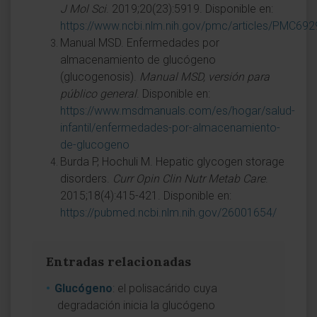
J Mol Sci
. 2019;20(23):5919. Disponible en:
https://www.ncbi.nlm.nih.gov/pmc/articles/PMC69
Manual MSD. Enfermedades por
almacenamiento de glucógeno
(glucogenosis).
Manual MSD, versión para
público general
. Disponible en:
https://www.msdmanuals.com/es/hogar/salud-
infantil/enfermedades-por-almacenamiento-
de-glucogeno
Burda P, Hochuli M. Hepatic glycogen storage
disorders.
Curr Opin Clin Nutr Metab Care
.
2015;18(4):415-421. Disponible en:
https://pubmed.ncbi.nlm.nih.gov/26001654/
Entradas relacionadas
Glucógeno
: el polisacárido cuya
degradación inicia la glucógeno