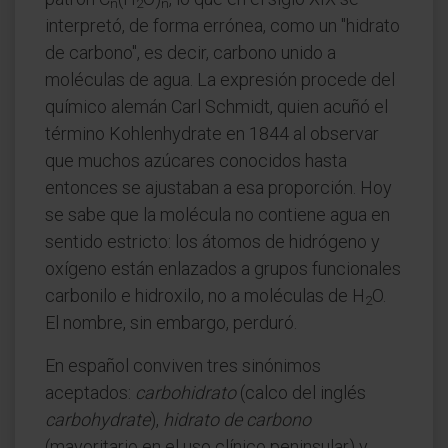
n
2
n
interpretó, de forma errónea, como un "hidrato
de carbono", es decir, carbono unido a
moléculas de agua. La expresión procede del
químico alemán Carl Schmidt, quien acuñó el
término Kohlenhydrate en 1844 al observar
que muchos azúcares conocidos hasta
entonces se ajustaban a esa proporción. Hoy
se sabe que la molécula no contiene agua en
sentido estricto: los átomos de hidrógeno y
oxígeno están enlazados a grupos funcionales
carbonilo e hidroxilo, no a moléculas de H
O.
2
El nombre, sin embargo, perduró.
En español conviven tres sinónimos
aceptados:
carbohidrato
(calco del inglés
carbohydrate
),
hidrato de carbono
(mayoritario en el uso clínico peninsular) y