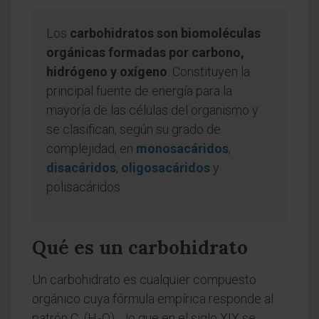
Los
carbohidratos son biomoléculas
orgánicas formadas por carbono,
hidrógeno y oxígeno
. Constituyen la
principal fuente de energía para la
mayoría de las células del organismo y
se clasifican, según su grado de
complejidad, en
monosacáridos
,
disacáridos
,
oligosacáridos
y
polisacáridos.
Qué es un carbohidrato
Un carbohidrato es cualquier compuesto
orgánico cuya fórmula empírica responde al
patrón C
(H
O)
, lo que en el siglo XIX se