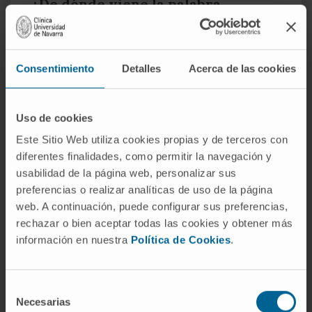
¿De dónde viene la palabra
carbohidrato?
El término fue propuesto en alemán
(Kohlenhydrate) por Carl Schmidt en 1844, al
Consentimiento
Detalles
Acerca de las cookies
observar que los azúcares conocidos
respondían a la fórmula C
(H
O)
, como si el
n
2
n
Uso de cookies
carbono estuviera "hidratado". Aunque la
Este Sitio Web utiliza cookies propias y de terceros con
interpretación era incorrecta desde el punto
diferentes finalidades, como permitir la navegación y
de vista químico, el nombre arraigó y pasó a
usabilidad de la página web, personalizar sus
las demás lenguas europeas. En español
preferencias o realizar analíticas de uso de la página
también se emplea hidrato de carbono y, con
web. A continuación, puede configurar sus preferencias,
menos frecuencia, glúcido, del griego γλυκύς,
rechazar o bien aceptar todas las cookies y obtener más
"dulce".
información en nuestra
Política de Cookies
.
¿Es lo mismo un carbohidrato
simple que uno complejo?
Selección
Necesarias
de