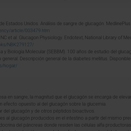
de Estados Unidos. Análisis de sangre de glucagón. MedlinePlus 
/ency/article/003479.htm
NC et al. Glucagon Physiology. Endotext, National Library of Med
books/NBK279127/
y Biología Molecular (SEBBM). 100 años de estudio del glucagón
general. Descripción general de la diabetes mellitus. Disponible
s/hogar/
osa en sangre, la magnitud que el glucagón se encarga de elevar
n efecto opuesto al del glucagón sobre la glucemia.
ar del glucagón y de otros péptidos bioactivos.
res al glucagón producidos en el intestino a partir del mismo pre
ndocrina del páncreas donde residen las células alfa productora