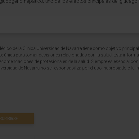
 glucógeno hepático, uno de los efectos principales del glucagón
dico de la Clínica Universidad de Navarra tiene como objetivo principal
te única para tomar decisiones relacionadas con la salud. Esta informa
recomendaciones de profesionales de la salud. Siempre es esencial consu
versidad de Navarra no se responsabiliza por el uso inapropiado o la in
SCRIBIRSE