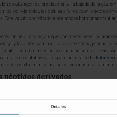
ación de glucagón es, precisamente, la bajada de la glucem
mida, por ejemplo), las células alfa reducen la secreción 
ina. Este vaivén coordinado entre ambas hormonas mantien
 secreción de glucagón, aunque con menor peso: los aminoá
ción vagal y las catecolaminas. La somatostatina, producida p
ue inhibe tanto la secreción de glucagón como la de insulin
 alteración contribuye a la hiperglucemia de la
diabetes
m
ulina, existe con frecuencia una secreción inapropiadamente 
s péptidos derivados
lécula aislada. Las células alfa lo producen a partir de u
0 aminoácidos codificada por el gen
GCG
. La misma proteí
o allí se procesa de manera diferente: en vez de liberar glu
Detalles
ulina. Así, una sola molécula madre da lugar a hormonas c