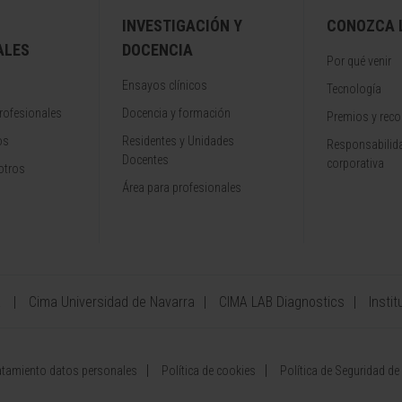
INVESTIGACIÓN Y
CONOZCA L
ALES
DOCENCIA
Por qué venir
Ensayos clínicos
Tecnología
rofesionales
Docencia y formación
Premios y rec
os
Residentes y Unidades
Responsabilida
Docentes
corporativa
otros
Área para profesionales
a
Cima Universidad de Navarra
CIMA LAB Diagnostics
Instit
atamiento datos personales
Política de cookies
Política de Seguridad de