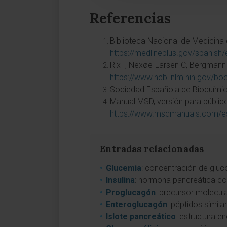
Referencias
Biblioteca Nacional de Medicina 
https://medlineplus.gov/spanish
Rix I, Nexøe-Larsen C, Bergmann 
https://www.ncbi.nlm.nih.gov/
Sociedad Española de Bioquímica 
Manual MSD, versión para público 
https://www.msdmanuals.com/e
Entradas relacionadas
Glucemia
: concentración de gluc
Insulina
: hormona pancreática co
Proglucagón
: precursor molecul
Enteroglucagón
: péptidos simila
Islote pancreático
: estructura e