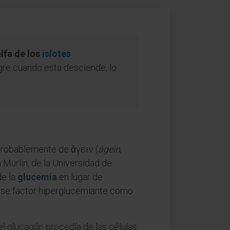
lfa de los
islotes
re cuando esta desciende, lo
probablemente de ἄγειν (
ágein
,
 Murlin, de la Universidad de
de la
glucemia
en lugar de
a ese factor hiperglucemiante como
el glucagón procedía de las células