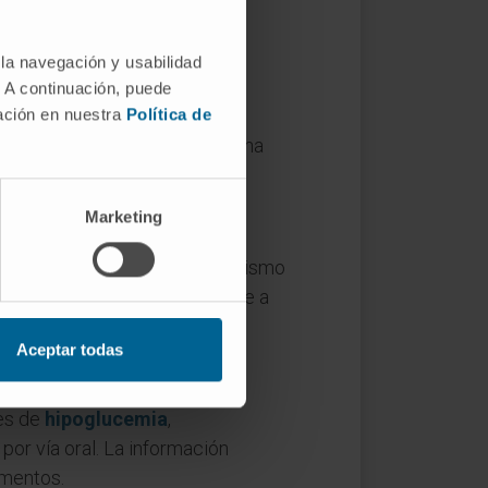
 la navegación y usabilidad
. A continuación, puede
mación en nuestra
Política de
ude a la capacidad de la hormona
Marketing
 ambas hormonas comparten un mismo
ndo una aumenta, la otra tiende a
anza.
Aceptar todas
es de
hipoglucemia
,
or vía oral. La información
amentos.