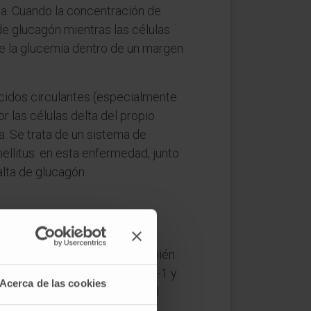
ia. Cuando la concentración de
de glucagón mientras las células
e la glucemia dentro de un margen
cidos circulantes (especialmente
or las células delta del propio
a. Se trata de un sistema de
ellitus: en esta enfermedad, junto
alta de glucagón.
n precursor mayor llamado
na precursora se expresa también
cagón, genera los péptidos GLP-1 y
Acerca de las cookies
on funciones opuestas según el