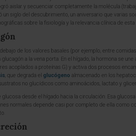
 logró aislar y secuenciar completamente la molécula (trab
 un siglo del descubrimiento, un aniversario que varias s
áficas sobre la fisiología y la relevancia clínica de est
agón
ebajo de los valores basales (por ejemplo, entre comidas 
an glucagón a la vena porta. En el hígado, la hormona se u
res acoplados a proteínas G) y activa dos procesos encam
is
, que degrada el
glucógeno
almacenado en los hepatoci
 sustratos no glucídicos como aminoácidos, lactato y glicer
de glucosa desde el hígado hacia la circulación. Esa gluco
ones normales depende casi por completo de ella como c
to.
creción