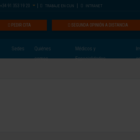
+34 91 353 19 20
TRABAJE EN CUN
INTRANET
PEDIR CITA
SEGUNDA OPINIÓN A DISTANCIA
Sedes
Quiénes
Médicos y
In
somos
Especialidades
e