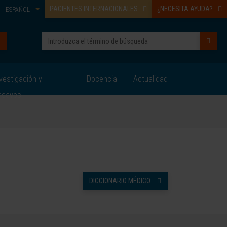
PACIENTES INTERNACIONALES
¿NECESITA AYUDA?
ESPAÑOL
vestigación y
Docencia
Actualidad
nsayos
DICCIONARIO MÉDICO