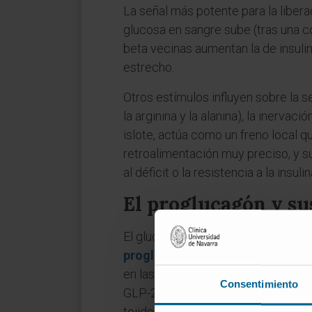
La señal más potente para la liber
glucosa en sangre sube (tras una co
beta vecinas aumentan la de insul
estrecho.
Otros estímulos influyen sobre la
la arginina y la alanina), la inerva
islote, actúa como un freno local q
retroalimentación muy preciso, y su
al déficit o la resistencia a la ins
El proglucagón y su
El glucagón no se sintetiza como mo
proglucagón
, una proteína de 16
en las células L del intestino, per
Consentimiento
GLP-2 (las incretinas) y oxintomod
tejido que la procese.