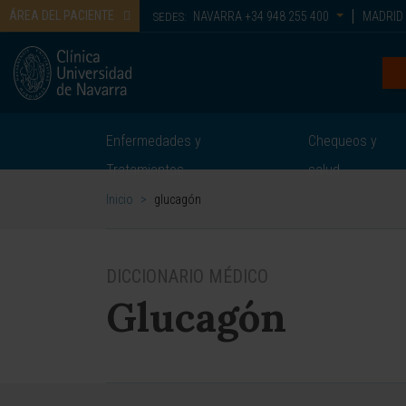
ÁREA DEL PACIENTE
NAVARRA
+34 948 255 400
MADRID
SEDES:
Enfermedades y
Chequeos y
Tratamientos
salud
Inicio
>
glucagón
DICCIONARIO MÉDICO
Glucagón