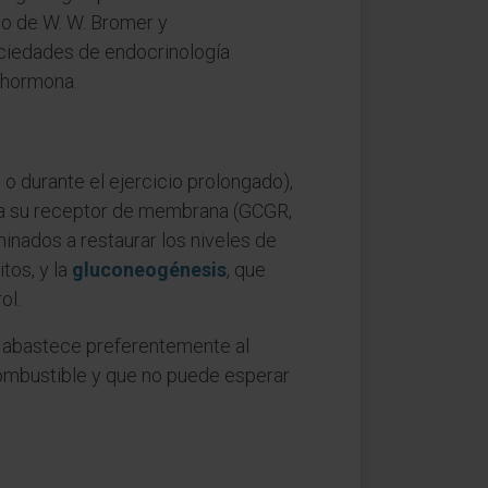
ajo de W. W. Bromer y
ociedades de endocrinología
a hormona.
o durante el ejercicio prolongado),
ne a su receptor de membrana (GCGR,
inados a restaurar los niveles de
tos, y la
gluconeogénesis
, que
ol.
sa abastece preferentemente al
ombustible y que no puede esperar