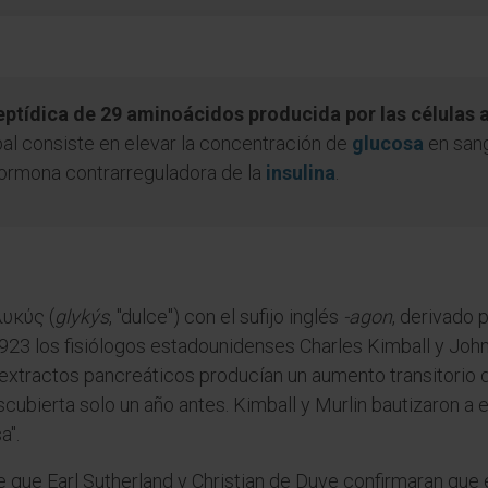
tídica de 29 aminoácidos producida por las células a
ipal consiste en elevar la concentración de
glucosa
en sang
 hormona contrarreguladora de la
insulina
.
λυκύς (
glykýs
, "dulce") con el sufijo inglés
-agon
, derivado 
 1923 los fisiólogos estadounidenses Charles Kimball y John
 extractos pancreáticos producían un aumento transitorio 
escubierta solo un año antes. Kimball y Murlin bautizaron 
a".
 que Earl Sutherland y Christian de Duve confirmaran que 