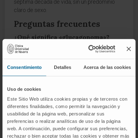
séptima década de vida, sin un predominio
claro de sexo.
Preguntas frecuentes
¿Qué significa «glucagonoma»?
Literalmente, «tumor de glucagón»: la
hormona que el tumor secreta (glucagón) más
el sufijo -ωμα, que en terminología médica
Consentimiento
Detalles
Acerca de las cookies
designa una masa o tumor. El propio nombre
glucagón
es un acrónimo inglés de 1923 que
Uso de cookies
alude a su función como movilizador de la
Este Sitio Web utiliza cookies propias y de terceros con
glucosa.
diferentes finalidades, como permitir la navegación y
¿En qué se diferencia del
usabilidad de la página web, personalizar sus
insulinoma?
preferencias o realizar analíticas de uso de la página
web. A continuación, puede configurar sus preferencias,
Ambos son tumores neuroendocrinos de los
rechazar o bien aceptar todas las cookies y obtener más