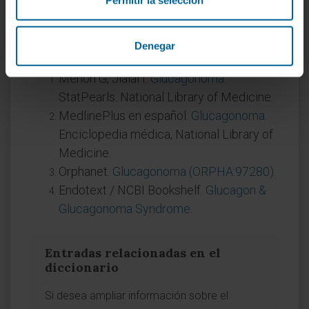
Permitir la selección
supervivencias prolongadas.
Referencias
Denegar
Menon G, Jialal I.
Glucagonoma
.
StatPearls. National Library of Medicine.
MedlinePlus en español.
Glucagonoma
.
Enciclopedia médica, National Library of
Medicine.
Orphanet.
Glucagonoma (ORPHA:97280)
.
Endotext / NCBI Bookshelf.
Glucagon &
Glucagonoma Syndrome
.
Entradas relacionadas en el
diccionario
Si desea ampliar información sobre el