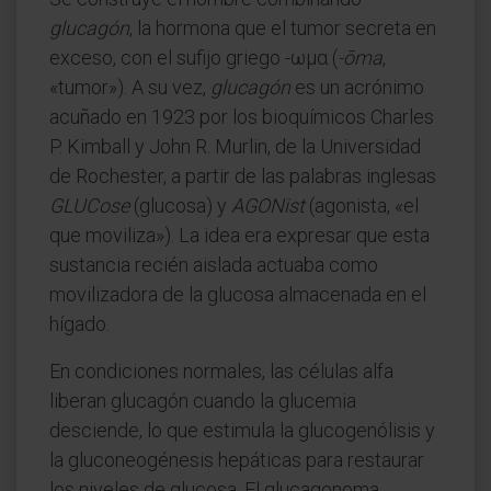
glucagón
, la hormona que el tumor secreta en
exceso, con el sufijo griego -ωμα (
-ōma
,
«tumor»). A su vez,
glucagón
es un acrónimo
acuñado en 1923 por los bioquímicos Charles
P. Kimball y John R. Murlin, de la Universidad
de Rochester, a partir de las palabras inglesas
GLUCose
(glucosa) y
AGONist
(agonista, «el
que moviliza»). La idea era expresar que esta
sustancia recién aislada actuaba como
movilizadora de la glucosa almacenada en el
hígado.
En condiciones normales, las células alfa
liberan glucagón cuando la glucemia
desciende, lo que estimula la glucogenólisis y
la gluconeogénesis hepáticas para restaurar
los niveles de glucosa. El glucagonoma