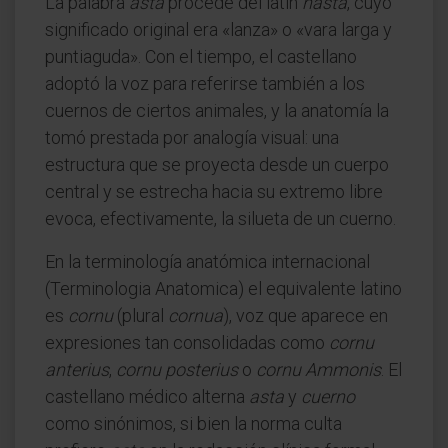
La palabra
asta
procede del latín
hasta
, cuyo
significado original era «lanza» o «vara larga y
puntiaguda». Con el tiempo, el castellano
adoptó la voz para referirse también a los
cuernos de ciertos animales, y la anatomía la
tomó prestada por analogía visual: una
estructura que se proyecta desde un cuerpo
central y se estrecha hacia su extremo libre
evoca, efectivamente, la silueta de un cuerno.
En la terminología anatómica internacional
(Terminologia Anatomica) el equivalente latino
es
cornu
(plural
cornua
), voz que aparece en
expresiones tan consolidadas como
cornu
anterius
,
cornu posterius
o
cornu Ammonis
. El
castellano médico alterna
asta
y
cuerno
como sinónimos, si bien la norma culta