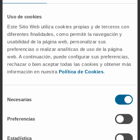
¿Cuántas astas tiene la médula
espinal?
Uso de cookies
Depende del nivel medular. En la región
Este Sitio Web utiliza cookies propias y de terceros con
cervical y lumbosacra se distinguen dos
diferentes finalidades, como permitir la navegación y
usabilidad de la página web, personalizar sus
pares: astas anteriores (motoras) y astas
preferencias o realizar analíticas de uso de la página
posteriores (sensitivas). En los segmentos
web. A continuación, puede configurar sus preferencias,
torácicos y lumbares altos (T1 a L2 o L3)
rechazar o bien aceptar todas las cookies y obtener más
aparece, además, un tercer par de astas
información en nuestra
Política de Cookies
.
laterales que contiene neuronas vegetativas
del sistema simpático. La silueta resultante
pasa de la clásica forma de mariposa a una
Selección
Necesarias
de
figura con seis proyecciones.
consentimiento
Referencias
Preferencias
MedlinePlus en español.
Enfermedades
de la médula espinal
.
Estadística