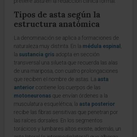
prefiere
asta
en la redacción clínica formal.
Tipos de asta según la
estructura anatómica
La denominación se aplica a formaciones de
naturaleza muy distinta. En la
médula espinal
,
la
sustancia gris
adopta en sección
transversal una silueta que recuerda las alas
de una mariposa, con cuatro prolongaciones
que reciben el nombre de astas. La
asta
anterior
contiene los cuerpos de las
motoneuronas
que envían órdenes a la
musculatura esquelética; la
asta posterior
recibe las fibras sensitivas que penetran por
las raíces dorsales. En los segmentos
torácicos y lumbares altos existe, además, un
asta lateral (o intermediolateral) que alberga