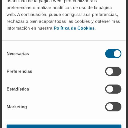
usabilidad de la página web, personalizar sus
¿Es lo mismo el cartílago tiroides
preferencias o realizar analíticas de uso de la página
que la glándula tiroides?
web. A continuación, puede configurar sus preferencias,
rechazar o bien aceptar todas las cookies y obtener más
No. El cartílago tiroides es una pieza del
información en nuestra
Política de Cookies
.
esqueleto laríngeo, formada por cartílago
hialino. La
glándula tiroides
es un órgano
Selección
endocrino que produce hormonas (T3 y T4) y
Necesarias
de
se sitúa justo por delante y debajo del
consentimiento
cartílago, apoyada sobre él. La glándula
Preferencias
recibió su nombre del cartílago, no al revés.
Referencias
Estadística
Kenhub.
Cartílago tiroides: estructura y
función
.
Marketing
Kenhub.
Anatomía de la laringe:
cartílagos, ligamentos y músculos
.