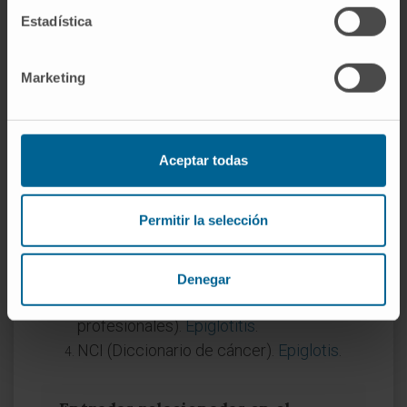
Estadística
paciente conserva la vía aérea y las cuerdas
vocales, pero necesita rehabilitación de la
deglución porque el mecanismo de
Marketing
protección ha cambiado. Con entrenamiento,
la mayoría de estos pacientes aprenden a
deglutir de forma segura.
Aceptar todas
Referencias
Permitir la selección
MedlinePlus.
Epiglotis (ilustración)
.
Kenhub.
Epiglotis: estructura, función,
epiglotitis
.
Denegar
Manual MSD (versión para
profesionales).
Epiglotitis
.
NCI (Diccionario de cáncer).
Epiglotis
.