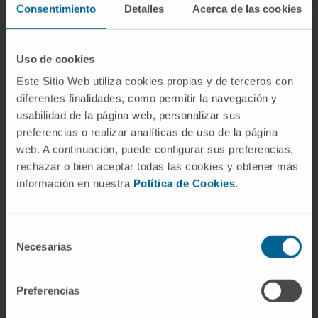
bacteriana, y constituye una urgencia médica.
Consentimiento
Detalles
Acerca de las cookies
¿La epiglotis se mueve sola?
Uso de cookies
No tiene musculatura propia. Se desplaza de
Este Sitio Web utiliza cookies propias y de terceros con
forma pasiva: la elevación de la laringe
diferentes finalidades, como permitir la navegación y
durante la deglución, combinada con la
usabilidad de la página web, personalizar sus
presión que ejerce la base de la lengua, la
preferencias o realizar analíticas de uso de la página
empuja hacia atrás hasta cubrir la entrada
web. A continuación, puede configurar sus preferencias,
laríngea. Los músculos ariepiglóticos
rechazar o bien aceptar todas las cookies y obtener más
contribuyen a cerrar los márgenes laterales,
información en nuestra
Política de Cookies
.
pero el movimiento principal del cartílago es
mecánico.
Selección
¿Se puede vivir sin epiglotis?
Necesarias
de
consentimiento
Sí. En ciertas intervenciones de cirugía
Preferencias
oncológica de laringe (como la
laringectomía
supraglótica
), la epiglotis se extirpa. El