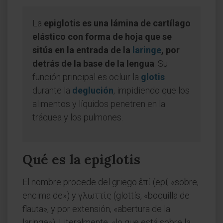
La
epiglotis es una lámina de cartílago
elástico con forma de hoja que se
sitúa en la entrada de la
laringe
, por
detrás de la base de la lengua
. Su
función principal es ocluir la
glotis
durante la
deglución
, impidiendo que los
alimentos y líquidos penetren en la
tráquea y los pulmones.
Qué es la epiglotis
El nombre procede del griego ἐπί (epí, «sobre,
encima de») y γλωττίς (glottís, «boquilla de
flauta», y por extensión, «abertura de la
laringe»). Literalmente, «lo que está sobre la