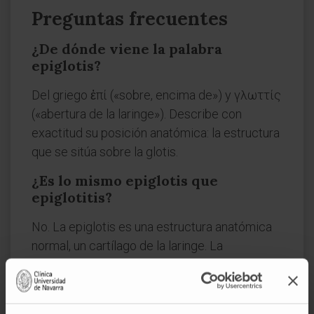
Preguntas frecuentes
¿De dónde viene la palabra
epiglotis?
Del griego ἐπί («sobre, encima de») y γλωττίς
(«abertura de la laringe»). Describe con
exactitud su posición anatómica: la estructura
que se sitúa sobre la glotis.
¿Es lo mismo epiglotis que
epiglotitis?
No. La epiglotis es una estructura anatómica
normal, un cartílago de la laringe. La
epiglotitis
es la inflamación aguda de ese
cartílago y de los tejidos supraglóticos
adyacentes, generalmente por infección