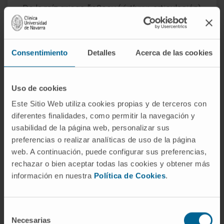
De la raíz griega ἄρθρον (
árthron
, articulación)
y la sigla TC (tomografía computarizada). Es
equivalente a decir artrotomografía
computarizada.
Consentimiento
Detalles
Acerca de las cookies
¿Es lo mismo artro-TC que TAC
articular?
Uso de cookies
No exactamente. Un TAC articular (o TC
Este Sitio Web utiliza cookies propias y de terceros con
articular) es una tomografía de la articulación
diferentes finalidades, como permitir la navegación y
usabilidad de la página web, personalizar sus
sin inyección previa de contraste
preferencias o realizar analíticas de uso de la página
intraarticular. La artro-TC incluye siempre una
web. A continuación, puede configurar sus preferencias,
punción para introducir contraste dentro de la
rechazar o bien aceptar todas las cookies y obtener más
cavidad articular antes de adquirir las
información en nuestra
Política de Cookies
.
imágenes.
¿Cuándo se prefiere la artro-TC a
Selección
la artro-RM?
Necesarias
de