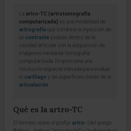
La
artro-TC (artrotomografía
computarizada)
es una modalidad de
artrografía
que combina la inyección de
un
contraste
yodado dentro de la
cavidad articular con la adquisición de
imágenes mediante tomografía
computarizada. Proporciona una
resolución espacial elevada para evaluar
el
cartílago
y las superficies óseas de la
articulación
.
Qué es la artro-TC
El término reúne el prefijo
artro-
(del griego
ἄρθρον,
árthron
, "articulación") y la abreviatura