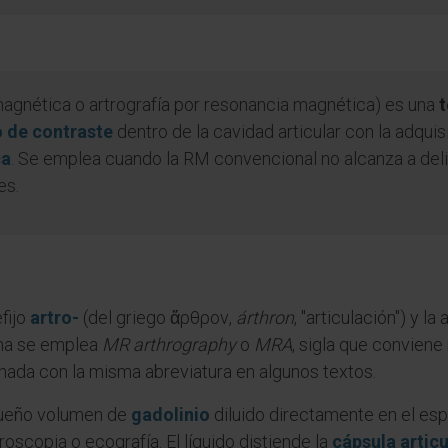
agnética o artrografía por resonancia magnética) es una
t
 de contraste
dentro de la cavidad articular con la adqui
ca
. Se emplea cuando la RM convencional no alcanza a delim
es.
fijo
artro-
(del griego ἄρθρον,
árthron
, "articulación") y l
fona se emplea
MR arthrography
o
MRA
, sigla que conviene
nada con la misma abreviatura en algunos textos.
queño volumen de
gadolinio
diluido directamente en el esp
oscopia o ecografía. El líquido distiende la
cápsula articu