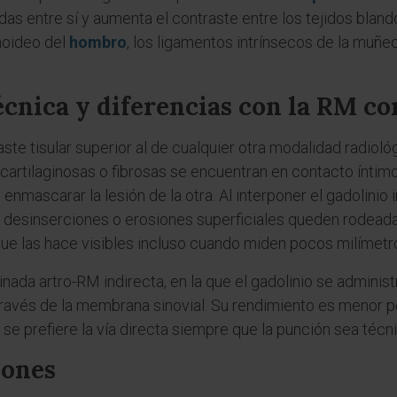
s entre sí y aumenta el contraste entre los tejidos bland
noideo del
hombro
, los ligamentos intrínsecos de la muñe
cnica y diferencias con la RM c
te tisular superior al de cualquier otra modalidad radiológ
cartilaginosas o fibrosas se encuentran en contacto íntimo
enmascarar la lesión de la otra. Al interponer el gadolinio
, desinserciones o erosiones superficiales queden rodeadas
ue las hace visibles incluso cuando miden pocos milímetr
ada artro-RM indirecta, en la que el gadolinio se administ
 través de la membrana sinovial. Su rendimiento es menor p
 se prefiere la vía directa siempre que la punción sea técn
iones