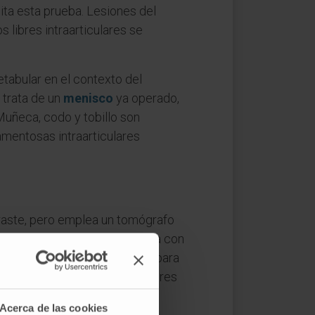
cita esta prueba. Lesiones del
s libres intraarticulares se
etabular en el contexto del
 trata de un
menisco
ya operado,
 Muñeca, codo y tobillo son
mentosas intraarticulares
traste, pero emplea un tomógrafo
de mejor: la artro-RM muestra con
ce mayor resolución espacial para
dicada, como ocurre en portadores
resonancia.
Acerca de las cookies