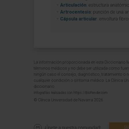
Articulación
: estructura anatómi
Artrocentesis
: punción de una ar
Cápsula articular
: envoltura fibr
La información proporcionada en este Diccionario Mé
términos médicos y no debe ser utilizada como fuen
ningún caso el consejo, diagnóstico, tratamiento o 
cualquier condición o síntoma médico. La Clínica Uni
diccionario.
Infografías realizadas con https://BioRender.com
© Clínica Universidad de Navarra 2026
¡Únete a nuestra comunidad!
SU