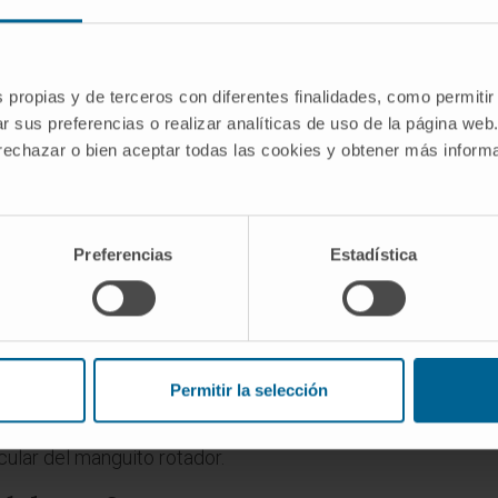
es
bre artro-RM?
s propias y de terceros con diferentes finalidades, como permitir
significa articulación, combinado con la sigla RM (resonanc
r sus preferencias o realizar analíticas de uso de la página web
nética, artrografía por resonancia magnética y, en la litera
 rechazar o bien aceptar todas las cookies y obtener más infor
-RM que una RM con contraste?
Preferencias
Estadística
inio se inyecta en una vena del brazo y llega a los tejidos 
ciones y vasos. En la artro-RM, el contraste se introduce 
distiende la cápsula y separa las estructuras internas para
usa con más frecuencia?
Permitir la selección
M que se realizan en la práctica clínica van dirigidas a est
icular del manguito rotador.