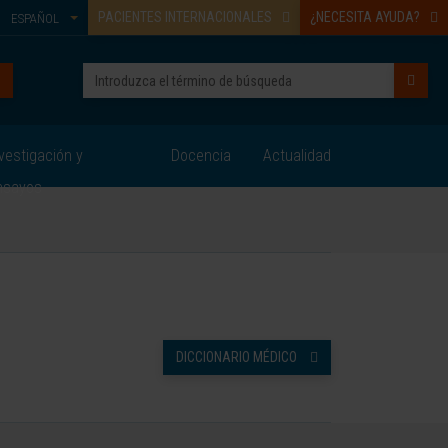
PACIENTES INTERNACIONALES
¿NECESITA AYUDA?
ESPAÑOL
vestigación y
Docencia
Actualidad
nsayos
DICCIONARIO MÉDICO