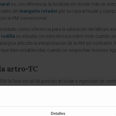
eral
es, con diferencia, la localización donde más se soli
ciales del
manguito rotador
por su cara articular y cuerpo
 con la RM convencional.
nsolidado como referencia para la valoración del labrum ac
a
rodilla
se estudia con esta técnica sobre todo cuando se
uirúrgica dificulta la interpretación de la RM sin contraste.
nque bien establecidas cuando se sospechan lesiones liga
la artro-TC
RM la fase inicial de punción articular e inyección de con
po de resonancia. Cada modalidad tiene terrenos donde rin
brum, ligamentos, tendones), mientras que la artro-TC ofre
o. La artro-TC es la alternativa cuando la RM está contrain
n pacientes con claustrofobia que no toleran el equipo de 
Detalles