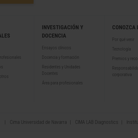
INVESTIGACIÓN Y
CONOZCA L
ALES
DOCENCIA
Por qué venir
Ensayos clínicos
Tecnología
rofesionales
Docencia y formación
Premios y rec
os
Residentes y Unidades
Responsabilida
Docentes
corporativa
otros
Área para profesionales
a
Cima Universidad de Navarra
CIMA LAB Diagnostics
Instit