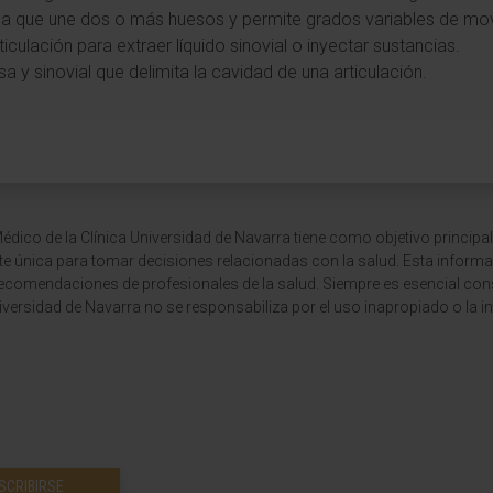
ca que une dos o más huesos y permite grados variables de mo
ticulación para extraer líquido sinovial o inyectar sustancias.
osa y sinovial que delimita la cavidad de una articulación.
dico de la Clínica Universidad de Navarra tiene como objetivo principal
te única para tomar decisiones relacionadas con la salud. Esta informa
recomendaciones de profesionales de la salud. Siempre es esencial consu
versidad de Navarra no se responsabiliza por el uso inapropiado o la in
SCRIBIRSE