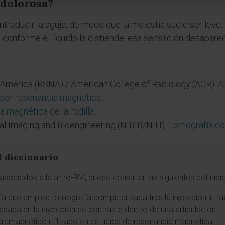
 dolorosa?
introducir la aguja, de modo que la molestia suele ser leve.
ón conforme el líquido la distiende; esa sensación desapare
h America (RSNA) / American College of Radiology (ACR).
A
por resonancia magnética
.
 magnética de la rodilla
.
cal Imaging and Bioengineering (NIBIB/NIH).
Tomografía co
l diccionario
sociados a la artro-RM, puede consultar las siguientes definici
fía que emplea tomografía computarizada tras la inyección intra
asada en la inyección de contraste dentro de una articulación.
aramagnético utilizado en estudios de resonancia magnética.