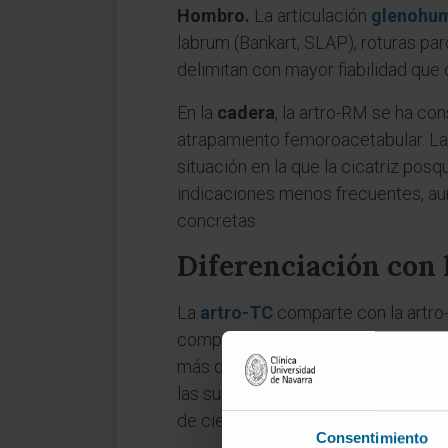
Hombro.
La articulación
glenohum
labrum (Bankart, SLAP), roturas par
delimitan con mayor fiabilidad que
En la
cadera
, la artro-RM se ha co
atrapamiento femoroacetabular. L
situación en la que la cicatriz posq
indicaciones menos frecuentes, au
concretas.
Diferenciación con 
La
artro-TC
comparte con la artro-
computarizado en lugar de un equi
más detalle los tejidos blandos (la
las superficies óseas y el cartílag
de ciertos implantes metálicos o e
Consentimiento