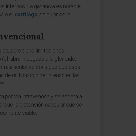
os internos. La ganancia es notable
ca o el
cartílago
articular de la
onvencional
ica, pero tiene limitaciones
 (el labrum pegado a la glenoide,
 intraarticular se consigue que esos
 de un líquido hiperintenso en las
os.
ra por vía intravenosa y se espera a
orque la distensión capsular que se
icamente viable.