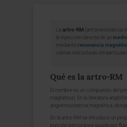
La
artro-RM
(artrorresonancia m
la inyección directa de un
medio
mediante
resonancia magnéti
ciertas estructuras intraarticular
Qué es la artro-RM
El nombre es un compuesto del pre
magnética). En la literatura angló
angiorresonancia magnética, desig
En la artro-RM se introduce un pe
punción percutánea guiada por fluor