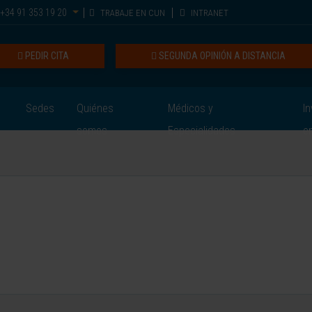
+34 91 353 19 20
TRABAJE EN CUN
INTRANET
PEDIR CITA
SEGUNDA OPINIÓN A DISTANCIA
Sedes
Quiénes
Médicos y
In
somos
Especialidades
e