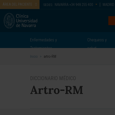
ÁREA DEL PACIENTE
NAVARRA
+34 948 255 400
MADRID
SEDES:
Enfermedades y
Chequeos y
Tratamientos
salud
Inicio
>
artro-RM
DICCIONARIO MÉDICO
Artro-RM