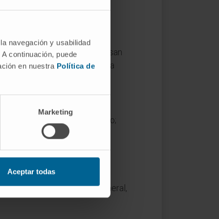
 la navegación y usabilidad
ia magnética). En español se usan
. A continuación, puede
tura científica, la abreviatura
mación en nuestra
Política de
Marketing
a través del torrente sanguíneo;
directamente dentro de la
 verlas con más claridad.
Aceptar todas
udiar la articulación glenohumeral,