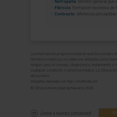
Nefropatía
: término general que 
Fibrosis
: formación excesiva de t
Contraste
: diferencia perceptibl
La información proporcionada en este Diccionario Mé
términos médicos y no debe ser utilizada como fuen
ningún caso el consejo, diagnóstico, tratamiento o 
cualquier condición o síntoma médico. La Clínica Uni
diccionario.
Infografías realizadas con https://BioRender.com
© Clínica Universidad de Navarra 2026
¡Únete a nuestra comunidad!
SU