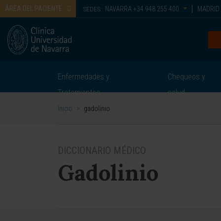
ÁREA DEL PACIENTE
NAVARRA
+34 948 255 400
MADRID
SEDES:
Enfermedades y
Chequeos y
Tratamientos
salud
Inicio
>
gadolinio
DICCIONARIO MÉDICO
Gadolinio