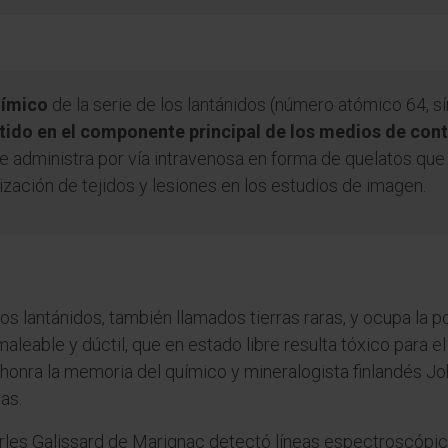
uímico
de la serie de los lantánidos (número atómico 64, 
ido en el componente principal de los medios de con
 administra por vía intravenosa en forma de quelatos que 
lización de tejidos y lesiones en los estudios de imagen.
os lantánidos, también llamados tierras raras, y ocupa la po
maleable y dúctil, que en estado libre resulta tóxico para
z honra la memoria del químico y mineralogista finlandés J
ras.
arles Galissard de Marignac detectó líneas espectroscóp