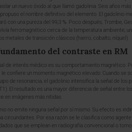
 a aislar un nuevo óxido al que llamó gadolinia. Seis años m
 propuso el nombre definitivo del elemento. El gadolinio m
aró con una pureza del 99,3 %. Poco después, Trombe, Ge
olvía ferromagnético cerca de la temperatura ambiente, un
 metales de transición clásicos (hierro, cobalto, níquel).
undamento del contraste en RM
rial de interés médico es su comportamiento magnético. P
ue le confiere un momento magnético elevado. Cuando se
po de resonancia, el gadolinio intensifica la señal de los 
(T1). El resultado es una mayor diferencia de señal entre lo
uce en imágenes más nítidas.
inio no emite ninguna señal por sí mismo. Su efecto es indi
a circundantes. Por esa razón se le clasifica como agent
odados que se emplean en radiografía convencional o tomo