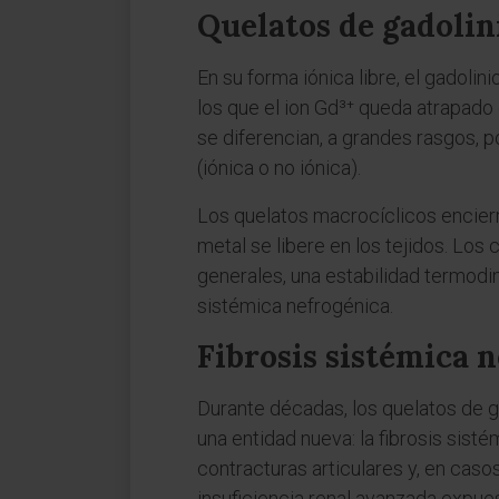
Quelatos de gadolini
En su forma iónica libre, el gadoli
los que el ion Gd³⁺ queda atrapado
se diferencian, a grandes rasgos, po
(iónica o no iónica).
Los quelatos macrocíclicos encierra
metal se libere en los tejidos. Los
generales, una estabilidad termodin
sistémica nefrogénica.
Fibrosis sistémica n
Durante décadas, los quelatos de g
una entidad nueva: la fibrosis sist
contracturas articulares y, en cas
insuficiencia renal avanzada expue