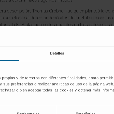
ra descripción, Thomas Grobner fue quien planteó la cone
is se reforzó al detectar depósitos del metal en biopsias
 y la FDA clasificaron los quelatos en tres categorías de
es con filtrado glomerular reducido.
almente en uso, la incidencia de FSN ha caído a niveles p
umentado que pequeñas cantidades de gadolinio pueden re
Detalles
do) y en otros tejidos incluso en personas con función renal
o de estudio.
es
s propias y de terceros con diferentes finalidades, como permitir
r sus preferencias o realizar analíticas de uso de la página web
bra gadolinio?
 rechazar o bien aceptar todas las cookies y obtener más infor
e Boisbaudran en honor al mineral gadolinita, del que se 
re a Johan Gadolin, químico finlandés que había estudiado
o XVIII. Resulta curioso que Boisbaudran eligiera esta vía i
Preferencias
Estadística