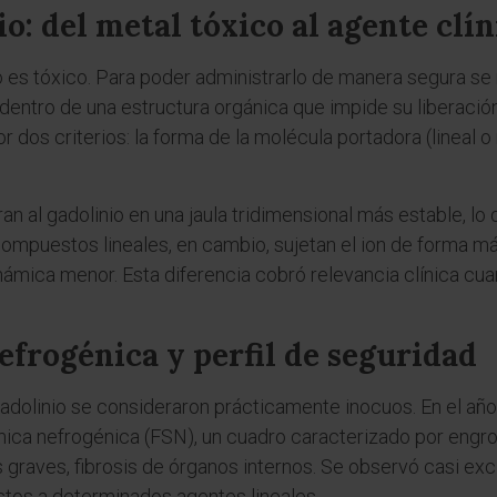
o: del metal tóxico al agente clín
nio es tóxico. Para poder administrarlo de manera segura s
 dentro de una estructura orgánica que impide su liberació
r dos criterios: la forma de la molécula portadora (lineal o
n al gadolinio en una jaula tridimensional más estable, lo 
 compuestos lineales, en cambio, sujetan el ion de forma m
ámica menor. Esta diferencia cobró relevancia clínica cuand
efrogénica y perfil de seguridad
adolinio se consideraron prácticamente inocuos. En el año
émica nefrogénica (FSN), un cuadro caracterizado por engro
os graves, fibrosis de órganos internos. Se observó casi e
stos a determinados agentes lineales.