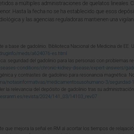
etidos a múltiples administraciones de quelatos lineales. 
nor. Hasta la fecha no se ha establecido que esos depós
diológica y las agencias reguladoras mantienen una vigilan
e a base de gadolinio. Biblioteca Nacional de Medicina de EE. U
h/druginfo/meds/a624076-es.html
a: seguridad del gadolinio para las personas con problemas ren
diseases-conditions/chronic-kidney-disease/expert-answers/ga
génica y contrastes de gadolinio para resonancia magnética. No
rma/notasinformativas/medicamentosusohumano-3/seguridad-1/
 la relevancia del depósito de gadolinio tras su administració
alesranm.es/revista/2024/141_03/14103_rev07
te que mejora la señal en RM al acortar los tiempos de relajació