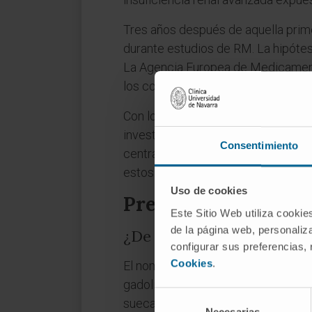
Tres años después de aquella prime
durante estudios de RM. La hipótes
La Agencia Europea de Medicamentos
los compuestos lineales en pacient
Con los agentes macrocíclicos actu
investigaciones recientes han doc
Consentimiento
central (núcleo dentado, globo páli
estos depósitos sigue siendo objet
Uso de cookies
Preguntas frecuent
Este Sitio Web utiliza cookie
de la página web, personaliza
¿De dónde procede la pala
configurar sus preferencias,
Cookies
.
El nombre fue propuesto por Lecoq d
gadolinita, a su vez, debe su nomb
Selección
suecas de Ytterby a finales del sigl
Necesarias
de