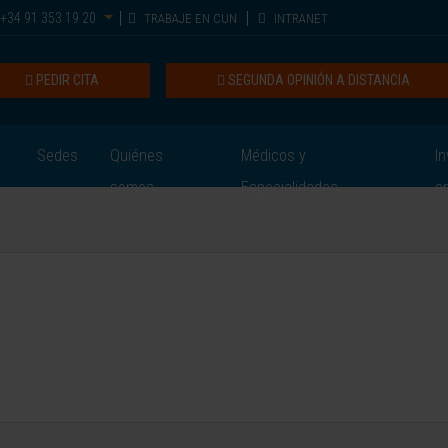
+34 91 353 19 20
TRABAJE EN CUN
INTRANET
PEDIR CITA
SEGUNDA OPINIÓN A DISTANCIA
Sedes
Quiénes
Médicos y
In
somos
Especialidades
e