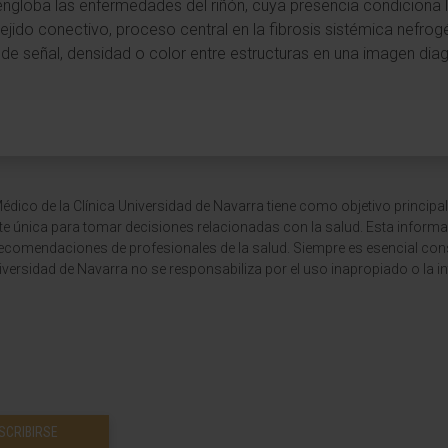
engloba las enfermedades del riñón, cuya presencia condiciona l
ejido conectivo, proceso central en la fibrosis sistémica nefrog
e de señal, densidad o color entre estructuras en una imagen dia
dico de la Clínica Universidad de Navarra tiene como objetivo principal
te única para tomar decisiones relacionadas con la salud. Esta informa
recomendaciones de profesionales de la salud. Siempre es esencial consu
versidad de Navarra no se responsabiliza por el uso inapropiado o la in
SCRIBIRSE