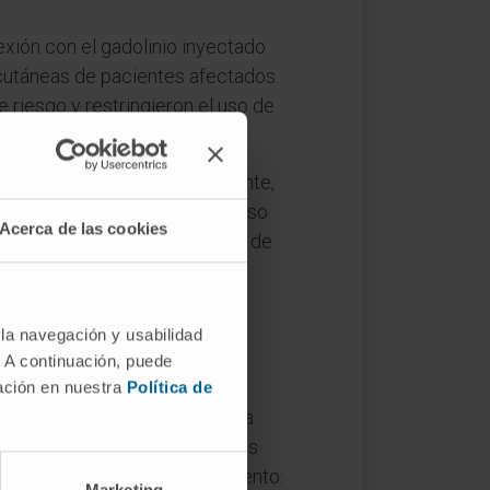
xión con el gadolinio inyectado
 cutáneas de pacientes afectados.
 riesgo y restringieron el uso de
rácticamente nulos. No obstante,
tenerse en el sistema nervioso
Acerca de las cookies
 normal. La relevancia clínica de
 la navegación y usabilidad
. A continuación, puede
mación en nuestra
Política de
aisló el óxido del elemento. La
 ese mismo mineral en las minas
ndirecta para bautizar al elemento:
Marketing