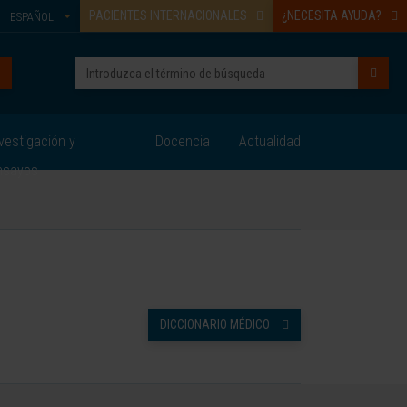
PACIENTES INTERNACIONALES
¿NECESITA AYUDA?
ESPAÑOL
vestigación y
Docencia
Actualidad
nsayos
DICCIONARIO MÉDICO