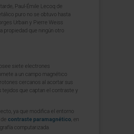
ás tarde, Paul-Émile Lecoq de
etálico puro no se obtuvo hasta
orges Urbain y Pierre Weiss
a propiedad que ningún otro
osee siete electrones
 somete a un campo magnético
protones cercanos al acortar sus
s tejidos que captan el contraste y
recto, ya que modifica el entorno
e de
contraste paramagnético
, en
grafía computarizada.