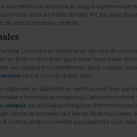
un axón teñido con la técnica de Golgi, el aspecto recuerd
cionó dicha técnica a finales del siglo XIX, fue quien do
s de corteza cerebral y cerebelo.
nales
aneras. La primera es la bifurcación del cono de crecimie
xón se divide en dos ramas que avanzan hacia dianas distin
uando una colateral brota lateralmente desde cualquier pun
nervioso
central conviven ambos tipos.
las colaterales se subdividen en ramificaciones finas que t
inales o terminales presinápticas). Cada botón contiene
na
sinapsis
con la célula postsináptica. Una motoneurona al
egar cientos de terminales que inervan fibras musculares
de la corteza cerebral extienden sus colaterales en un ra