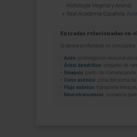
Histología Vegetal y Animal.
Real Academia Española.
Axó
Entradas relacionadas en e
Si desea profundizar en conceptos a
Axón
: prolongación neuronal enca
Árbol dendrítico
: conjunto de ra
Sinapsis
: punto de comunicación 
Cono axónico
: zona del soma de 
Flujo axónico
: transporte intrace
Neurotransmisor
: sustancia quím