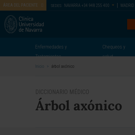
ÁREA DEL PACIENTE
NAVARRA
+34 948 255 400
MADRID
SEDES:
Enfermedades y
Chequeos y
Tratamientos
salud
Inicio
>
árbol axónico
DICCIONARIO MÉDICO
Árbol axónico