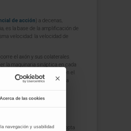
ncial de acción
) a decenas,
, es la base de la amplificación de
isma velocidad: la velocidad de
ecorre el axón y sus colaterales.
ner la maquinaria sináptica en cada
ón walleriana), mientras que en el
arborización perdida, aunque la
Acerca de las cookies
 la navegación y usabilidad
 el aspecto ramificado que adopta