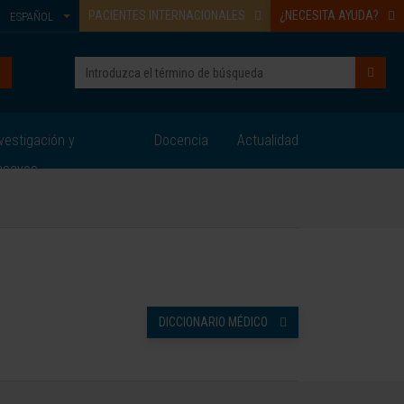
PACIENTES INTERNACIONALES
¿NECESITA AYUDA?
ESPAÑOL
vestigación y
Docencia
Actualidad
nsayos
DICCIONARIO MÉDICO