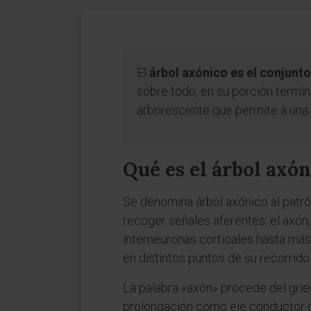
El
árbol axónico es el conjunt
sobre todo, en su porción termin
arborescente que permite a una 
Qué es el árbol axó
Se denomina árbol axónico al patr
recoger señales aferentes; el axón
interneuronas corticales hasta más
en distintos puntos de su recorrido
La palabra «axón» procede del grieg
prolongación como eje conductor de