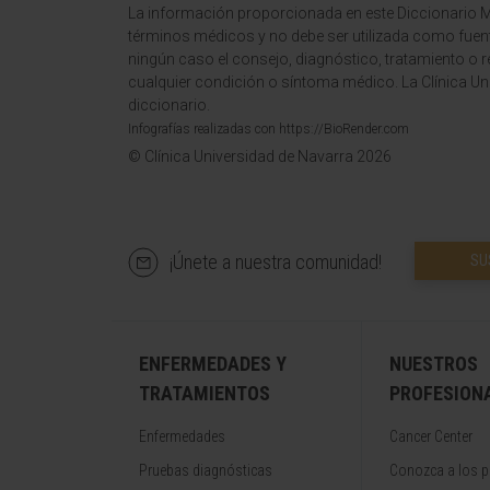
La información proporcionada en este Diccionario Mé
términos médicos y no debe ser utilizada como fuen
ningún caso el consejo, diagnóstico, tratamiento o 
cualquier condición o síntoma médico. La Clínica Uni
diccionario.
Infografías realizadas con https://BioRender.com
© Clínica Universidad de Navarra 2026
¡Únete a nuestra comunidad!
SU
ENFERMEDADES Y
NUESTROS
TRATAMIENTOS
PROFESION
Enfermedades
Cancer Center
Pruebas diagnósticas
Conozca a los p