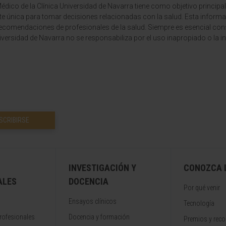
dico de la Clínica Universidad de Navarra tiene como objetivo principal
te única para tomar decisiones relacionadas con la salud. Esta informa
recomendaciones de profesionales de la salud. Siempre es esencial consu
versidad de Navarra no se responsabiliza por el uso inapropiado o la in
SCRIBIRSE
INVESTIGACIÓN Y
CONOZCA L
ALES
DOCENCIA
Por qué venir
Ensayos clínicos
Tecnología
rofesionales
Docencia y formación
Premios y rec