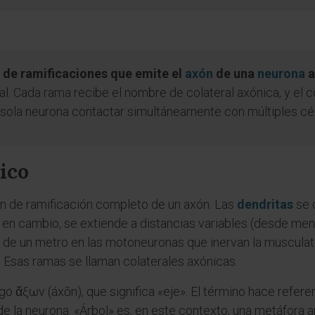
o de ramificaciones que emite el
axón
de una
neurona
a
al. Cada rama recibe el nombre de colateral axónica, y el c
sola neurona contactar simultáneamente con múltiples cél
nico
ón de ramificación completo de un axón. Las
dendritas
se 
, en cambio, se extiende a distancias variables (desde me
 de un metro en las motoneuronas que inervan la musculat
. Esas ramas se llaman colaterales axónicas.
o ἄξων (áxōn), que significa «eje». El término hace referen
 la neurona. «Árbol» es, en este contexto, una metáfora a