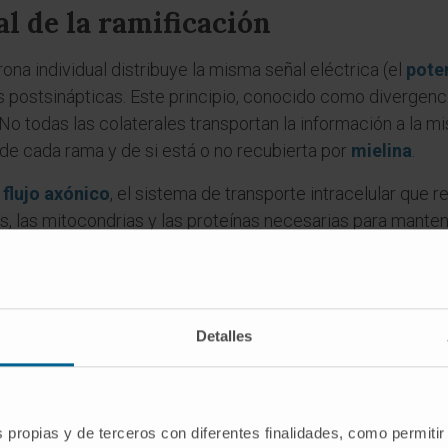
l de la ramificación
ona individual distribuye la misma señal eléctrica (el
pote
 postsinápticas. Este principio, conocido como divergencia
 No todas las colaterales transportan la información a la m
e cada rama y de si está o no recubierta por
mielina
.
l
flujo axónico
, el sistema de transporte intracelular que r
cas, las mitocondrias y las proteínas necesarias para mante
esiona, el segmento distal a la lesión degenera (degeneraci
mento proximal puede regenerar y restablecer parte de la 
roduce con exactitud.
Detalles
es
ino «árbol axónico»?
s propias y de terceros con diferentes finalidades, como permitir
» deriva del griego ἄξων (áxōn, «eje»), y «árbol» describe