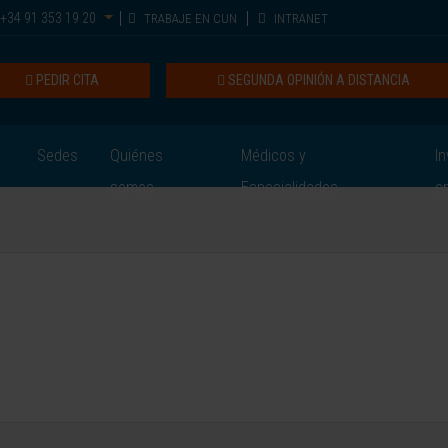
+34 91 353 19 20
TRABAJE EN CUN
INTRANET
PEDIR CITA
SEGUNDA OPINIÓN A DISTANCIA
Sedes
Quiénes
Médicos y
In
somos
Especialidades
e