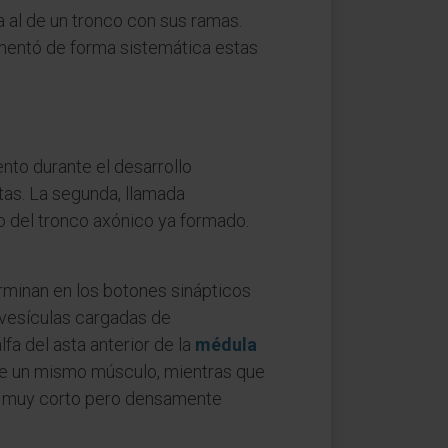
a al de un tronco con sus ramas.
cumentó de forma sistemática estas
nto durante el desarrollo
tas. La segunda, llamada
to del tronco axónico ya formado.
erminan en los botones sinápticos
 vesículas cargadas de
fa del asta anterior de la
médula
 de un mismo músculo, mientras que
dio muy corto pero densamente