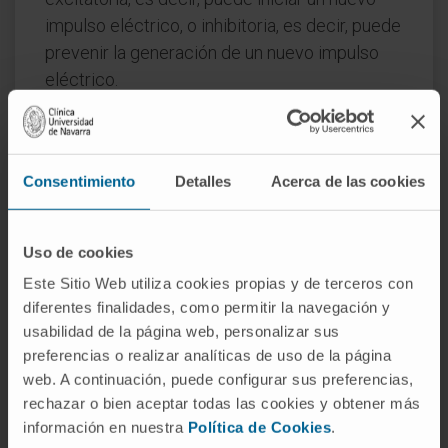
impulso eléctrico, o inhibitoria, es decir, puede
prevenir la generación de un nuevo impulso
eléctrico.
Después de liberar los neurotransmisores en
la hendidura sináptica, la neurona presináptica
tiene mecanismos para terminar la señal.
Consentimiento
Detalles
Acerca de las cookies
Estos incluyen la recaptación de
neurotransmisores, en la cual los
Uso de cookies
neurotransmisores son reabsorbidos por la
neurona presináptica, y la degradación
Este Sitio Web utiliza cookies propias y de terceros con
diferentes finalidades, como permitir la navegación y
enzimática, en la cual enzimas específicas en
usabilidad de la página web, personalizar sus
la hendidura sináptica rompen los
preferencias o realizar analíticas de uso de la página
neurotransmisores. Ambos procesos ayudan a
web. A continuación, puede configurar sus preferencias,
asegurar que la señal sea de corta duración y
rechazar o bien aceptar todas las cookies y obtener más
que la hendidura sináptica esté lista para la
información en nuestra
Política de Cookies
.
próxima señal.