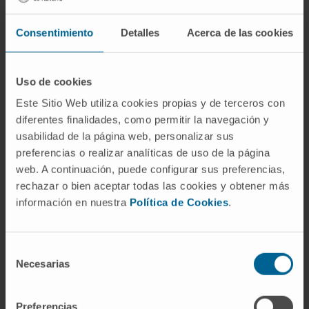
neurotransmisores dopamina y glutamato, lo
que puede causar alucinaciones, delirios y
Consentimiento
Detalles
Acerca de las cookies
otros síntomas psicóticos.
Trastorno obsesivo-compulsivo
(TOC):
Uso de cookies
Se cree que el desequilibrio en los niveles
Este Sitio Web utiliza cookies propias y de terceros con
de serotonina está relacionado con el TOC,
diferentes finalidades, como permitir la navegación y
un trastorno caracterizado por
usabilidad de la página web, personalizar sus
pensamientos intrusivos y
preferencias o realizar analíticas de uso de la página
comportamientos repetitivos.
web. A continuación, puede configurar sus preferencias,
Alzheimer:
La pérdida de acetilcolina en el
rechazar o bien aceptar todas las cookies y obtener más
cerebro está vinculada con la aparición de
información en nuestra
Política de Cookies
.
la demencia, especialmente en la
enfermedad de Alzheimer, que se
Selección
caracteriza por deterioro cognitivo y
Necesarias
de
pérdida de memoria.
consentimiento
Cuándo acudir al médico
Preferencias