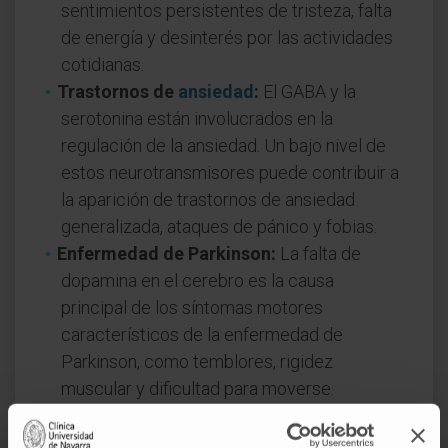
sentimientos persistentes de tristeza, falta
de energía y desinterés por las actividades
cotidianas.
Trastornos de
ansiedad
:
El GABA y la
serotonina están involucrados en la
regulación de la ansiedad. Un bajo nivel de
estos neurotransmisores puede contribuir a
la aparición de trastornos de ansiedad
generalizada, ataques de pánico y fobias.
Enfermedad de Parkinson:
La falta de
dopamina en el cerebro es la causa
principal de los síntomas motores
característicos de la enfermedad de
Parkinson, como temblores, rigidez
muscular y dificultad para moverse.
Esquizofrenia:
Este trastorno psicótico
está asociado con un desequilibrio en los