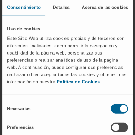
neurociencia, ha proporcionado profundos
Consentimiento
Detalles
Acerca de las cookies
conocimientos sobre una amplia gama de
fenómenos, desde los mecanismos básicos
Uso de cookies
de la señalización neuronal hasta la
Este Sitio Web utiliza cookies propias y de terceros con
complejidad de los procesos cognitivos y
diferentes finalidades, como permitir la navegación y
emocionales. Sin embargo, a pesar de los
usabilidad de la página web, personalizar sus
enormes avances en esta área, el sistema
preferencias o realizar analíticas de uso de la página
nervioso sigue siendo uno de los sistemas
web. A continuación, puede configurar sus preferencias,
más complejos y menos comprendidos del
rechazar o bien aceptar todas las cookies y obtener más
cuerpo humano.
información en nuestra
Política de Cookies
.
Las enfermedades y trastornos del sistema
nervioso, conocidos colectivamente como
Selección
Necesarias
enfermedades neurológicas, pueden variar
de
consentimiento
desde condiciones relativamente comunes,
como las migrañas y la epilepsia, hasta
Preferencias
enfermedades más raras y graves, como la