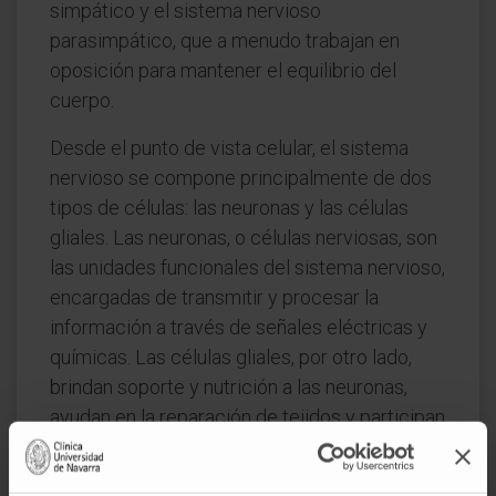
simpático y el sistema nervioso
parasimpático, que a menudo trabajan en
oposición para mantener el equilibrio del
cuerpo.
Desde el punto de vista celular, el sistema
nervioso se compone principalmente de dos
tipos de células: las neuronas y las células
gliales. Las neuronas, o células nerviosas, son
las unidades funcionales del sistema nervioso,
encargadas de transmitir y procesar la
información a través de señales eléctricas y
químicas. Las células gliales, por otro lado,
brindan soporte y nutrición a las neuronas,
ayudan en la reparación de tejidos y participan
en la modulación de la señalización neuronal.
El estudio del sistema nervioso, o