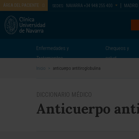
ÁREA DEL PACIENTE
NAVARRA
+34 948 255 400
MADRID
SEDES:
Enfermedades y
Chequeos y
Tratamientos
salud
Inicio
>
anticuerpo antitiroglobulina
DICCIONARIO MÉDICO
Anticuerpo anti