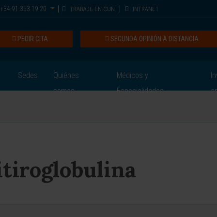
+34 91 353 19 20
TRABAJE EN CUN
INTRANET
PEDIR CITA
SEGUNDA OPINIÓN A DISTANCIA
Sedes
Quiénes
Médicos y
In
somos
Especialidades
e
tiroglobulina