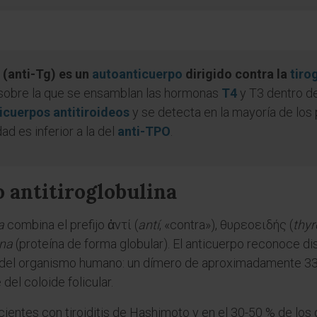
 (anti-Tg) es un
autoanticuerpo
dirigido contra la
tiro
 sobre la que se ensamblan las hormonas
T4
y T3 dentro de
icuerpos antitiroideos
y se detecta en la mayoría de los
ad es inferior a la del
anti-TPO
.
o antitiroglobulina
a
combina el prefijo ἀντί (
antí
, «contra»), θυρεοειδής (
thyr
ina
(proteína de forma globular). El anticuerpo reconoce dist
 del organismo humano: un dímero de aproximadamente 33
del coloide folicular.
cientes con tiroiditis de Hashimoto y en el 30-50 % de lo