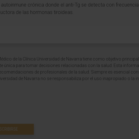
tis autoinmune crónica donde el anti-Tg se detecta con frecuencia
ductora de las hormonas tiroideas.
dico de la Clínica Universidad de Navarra tiene como objetivo principal
te única para tomar decisiones relacionadas con la salud. Esta informa
recomendaciones de profesionales de la salud. Siempre es esencial consu
versidad de Navarra no se responsabiliza por el uso inapropiado o la in
SCRIBIRSE