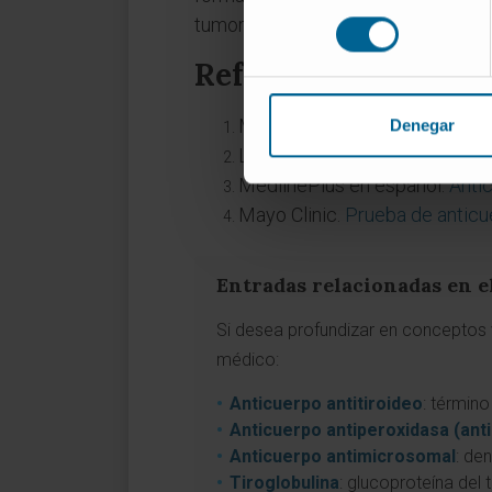
consentimiento
tumoral.
Referencias
MedlinePlus en español.
Antic
Denegar
Lab Tests Online ES.
Anticuer
MedlinePlus en español.
Antic
Mayo Clinic.
Prueba de anticu
Entradas relacionadas en e
Si desea profundizar en conceptos vi
médico:
Anticuerpo antitiroideo
: término
Anticuerpo antiperoxidasa (ant
Anticuerpo antimicrosomal
: de
Tiroglobulina
: glucoproteína del 