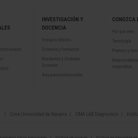
INVESTIGACIÓN Y
CONOZCA L
ALES
DOCENCIA
Por qué venir
Ensayos clínicos
Tecnología
rofesionales
Docencia y formación
Premios y rec
os
Residentes y Unidades
Responsabilida
Docentes
corporativa
otros
Área para profesionales
a
Cima Universidad de Navarra
CIMA LAB Diagnostics
Instit
atamiento datos personales
Política de cookies
Política de Seguridad de