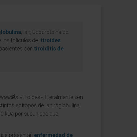
globulina
, la glucoproteína de
 los folículos del
tiroides
.
 pacientes con
tiroiditis de
eoeidḗs
, «tiroides», literalmente «en
intos epítopos de la tiroglobulina,
0 kDa por subunidad que
s que presentan
enfermedad de