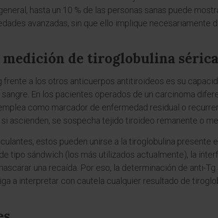
 general, hasta un 10 % de las personas sanas puede mostrar
edades avanzadas, sin que ello implique necesariamente d
a medición de tiroglobulina séric
g frente a los otros anticuerpos antitiroideos es su capacid
en sangre. En los pacientes operados de un carcinoma difere
 se emplea como marcador de enfermedad residual o recurrent
; si ascienden, se sospecha tejido tiroideo remanente o me
culantes, estos pueden unirse a la tiroglobulina presente e
 de tipo sándwich (los más utilizados actualmente), la inte
scarar una recaída. Por eso, la determinación de anti-Tg s
obliga a interpretar con cautela cualquier resultado de tiro
es