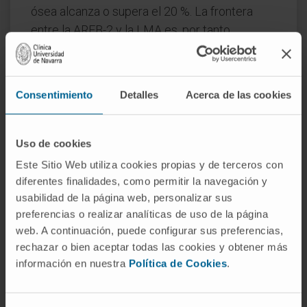
ósea alcanza o supera el 20 %. La frontera
entre la AREB-2 y la LMA es, por tanto,
estrecha, y muchos pacientes con AREB-2
evolucionan hacia leucemia aguda.
Preguntas frecuentes
Consentimiento
Detalles
Acerca de las cookies
¿De dónde vienen las palabras
"refractaria" y "blasto"?
Uso de cookies
Este Sitio Web utiliza cookies propias y de terceros con
"Refractaria" procede del latín
refractarius
,
diferentes finalidades, como permitir la navegación y
"rebelde", y señala que la anemia no responde
usabilidad de la página web, personalizar sus
a los suplementos habituales de hierro,
preferencias o realizar analíticas de uso de la página
vitaminas o ácido fólico. "Blasto" procede del
web. A continuación, puede configurar sus preferencias,
griego βλαστός (
blastós
), "germen" o "brote",
rechazar o bien aceptar todas las cookies y obtener más
información en nuestra
Política de Cookies
.
y designa las formas celulares más inmaduras
de las series sanguíneas. El nombre describe
así una anemia resistente al tratamiento en la