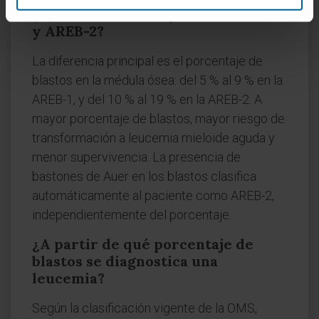
¿Qué diferencia hay entre AREB-1
y AREB-2?
La diferencia principal es el porcentaje de
blastos en la médula ósea: del 5 % al 9 % en la
AREB-1, y del 10 % al 19 % en la AREB-2. A
mayor porcentaje de blastos, mayor riesgo de
transformación a leucemia mieloide aguda y
menor supervivencia. La presencia de
bastones de Auer en los blastos clasifica
automáticamente al paciente como AREB-2,
independientemente del porcentaje.
¿A partir de qué porcentaje de
blastos se diagnostica una
leucemia?
Según la clasificación vigente de la OMS,