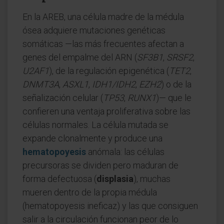
En la AREB, una célula madre de la médula
ósea adquiere mutaciones genéticas
somáticas —las más frecuentes afectan a
genes del empalme del ARN (
SF3B1
,
SRSF2
,
U2AF1
), de la regulación epigenética (
TET2
,
DNMT3A
,
ASXL1
,
IDH1/IDH2
,
EZH2
) o de la
señalización celular (
TP53
,
RUNX1
)— que le
confieren una ventaja proliferativa sobre las
células normales. La célula mutada se
expande clonalmente y produce una
hematopoyesis
anómala: las células
precursoras se dividen pero maduran de
forma defectuosa (
displasia
), muchas
mueren dentro de la propia médula
(hematopoyesis ineficaz) y las que consiguen
salir a la circulación funcionan peor de lo