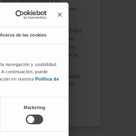
a morfología celular y la
omalías cromosómicas y mutaciones
abordaje terapéutico.
el estado general de salud, el tipo
Acerca de las cookies
de la enfermedad, quimioterapia,
s objetivos del tratamiento son
emia mieloide aguda y prolongar la
 la navegación y usabilidad
. A continuación, puede
 las comorbilidades, las anomalías
mación en nuestra
Política de
ión del International Prognostic
pacientes con SMD.
Marketing