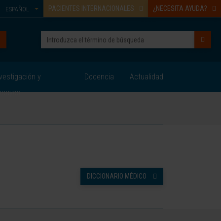
PACIENTES INTERNACIONALES
¿NECESITA AYUDA?
ESPAÑOL
vestigación y
Docencia
Actualidad
nsayos
DICCIONARIO MÉDICO