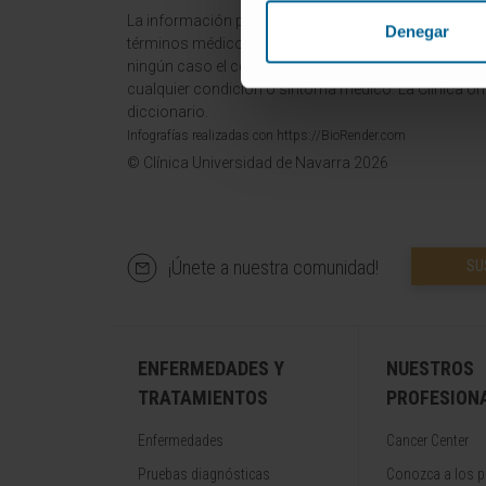
La información proporcionada en este Diccionario Mé
Denegar
términos médicos y no debe ser utilizada como fuen
ningún caso el consejo, diagnóstico, tratamiento o 
cualquier condición o síntoma médico. La Clínica Uni
diccionario.
Infografías realizadas con https://BioRender.com
© Clínica Universidad de Navarra 2026
¡Únete a nuestra comunidad!
SU
ENFERMEDADES Y
NUESTROS
TRATAMIENTOS
PROFESION
Enfermedades
Cancer Center
Pruebas diagnósticas
Conozca a los p