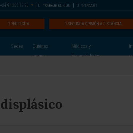
+34 91 353 19 20
TRABAJE EN CUN
INTRANET
PEDIR CITA
SEGUNDA OPINIÓN A DISTANCIA
Sedes
Quiénes
Médicos y
In
somos
Especialidades
e
displásico