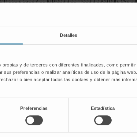
 médula ósea y de la biopsia de médula ósea para evaluar l
tipo y otras pruebas moleculares permiten identificar an
es, lo cual es crucial para determinar el pronóstico y el 
isplásico se determina en función de la edad del paciente, 
Detalles
e incluir terapias de apoyo, medicamentos modificadores 
opoyéticas y ensayos clínicos con terapias emergentes. Lo
calidad de vida, reducir el riesgo de transformación a leuc
s propias y de terceros con diferentes finalidades, como permitir
r sus preferencias o realizar analíticas de uso de la página web
splásico es variable y depende de factores como la edad,
 rechazar o bien aceptar todas las cookies y obtener más infor
formación a leucemia mieloide aguda. El sistema de puntuac
mienta valiosa para evaluar el riesgo y el pronóstico en 
2023
Preferencias
Estadística