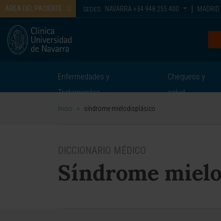
ÁREA DEL PACIENTE
NAVARRA
+34 948 255 400
MADRID
SEDES:
Enfermedades y
Chequeos y
Tratamientos
salud
Inicio
>
síndrome mielodisplásico
DICCIONARIO MÉDICO
Síndrome mielo