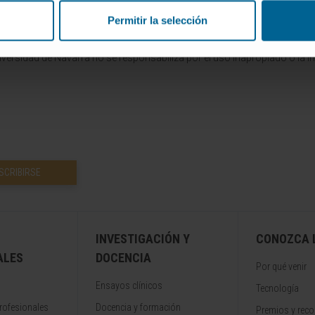
dico de la Clínica Universidad de Navarra tiene como objetivo principal
Permitir la selección
te única para tomar decisiones relacionadas con la salud. Esta informa
recomendaciones de profesionales de la salud. Siempre es esencial consu
versidad de Navarra no se responsabiliza por el uso inapropiado o la in
SCRIBIRSE
INVESTIGACIÓN Y
CONOZCA L
ALES
DOCENCIA
Por qué venir
Ensayos clínicos
Tecnología
rofesionales
Docencia y formación
Premios y rec