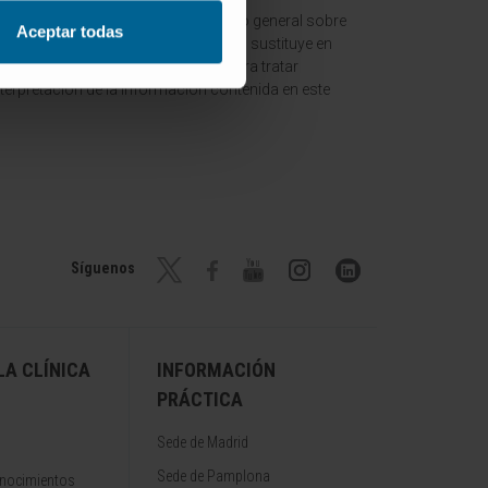
 ofrecer un contexto y entendimiento general sobre
Aceptar todas
ción es meramente informativa y no sustituye en
ltar a un médico o especialista para tratar
terpretación de la información contenida en este
Síguenos
A CLÍNICA
INFORMACIÓN
PRÁCTICA
Sede de Madrid
Sede de Pamplona
onocimientos