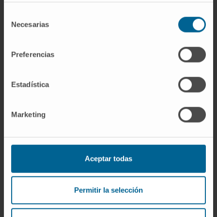
citrato o revisar el frotis al microscopio basta
Selección
para descartarlo. No tiene ninguna implicación
Necesarias
de
clínica.
consentimiento
¿La trombocitopenia forma parte
Preferencias
de la pancitopenia?
Puede. La
pancitopenia
es el descenso
Estadística
simultáneo de las tres series del hemograma
—eritrocitos, leucocitos y plaquetas—, de
Marketing
modo que toda pancitopenia incluye una
trombocitopenia. Pero la trombocitopenia
aislada no implica pancitopenia: es
Aceptar todas
perfectamente posible —y frecuente— tener
las plaquetas bajas con las otras dos series
normales.
Permitir la selección
Referencias