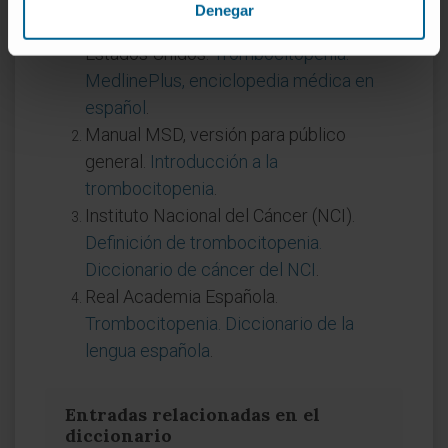
Denegar
Biblioteca Nacional de Medicina de
Estados Unidos.
Trombocitopenia.
MedlinePlus, enciclopedia médica en
español
.
Manual MSD, versión para público
general.
Introducción a la
trombocitopenia
.
Instituto Nacional del Cáncer (NCI).
Definición de trombocitopenia.
Diccionario de cáncer del NCI
.
Real Academia Española.
Trombocitopenia. Diccionario de la
lengua española
.
Entradas relacionadas en el
diccionario