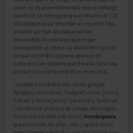
no
es: no es una enfermedad, sino un hallazgo
numérico. Un hemograma que informa de 120
000 plaquetas/µL describe un recuento bajo;
localizar por qué las plaquetas han
descendido es una tarea aparte que
corresponde al clínico. La distinción importa,
porque la trombocitopenia aparece en
contextos tan dispares que tratarla como una
entidad única sería simplificar en exceso.
La palabra ensambla tres raíces griegas:
θρόμβος (
thrómbos
), "coágulo"; κύτος (
kýtos
),
"célula"; y πενία (
penía
), "carencia" o "pobreza".
Literalmente: pobreza de células del coágulo.
Existe una variante más breve,
trombopenia
,
que prescinde del infijo
-cito-
y aplica πενία
directamente a θρόμβος. Las dos formas son