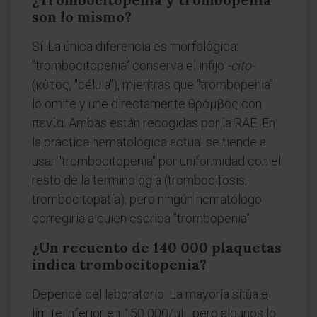
son lo mismo?
Sí. La única diferencia es morfológica:
"trombocitopenia" conserva el infijo
-cito-
(κύτος, "célula"), mientras que "trombopenia"
lo omite y une directamente θρόμβος con
πενία. Ambas están recogidas por la RAE. En
la práctica hematológica actual se tiende a
usar "trombocitopenia" por uniformidad con el
resto de la terminología (trombocitosis,
trombocitopatía), pero ningún hematólogo
corregiría a quien escriba "trombopenia".
¿Un recuento de 140 000 plaquetas
indica trombocitopenia?
Depende del laboratorio. La mayoría sitúa el
límite inferior en 150 000/µL, pero algunos lo