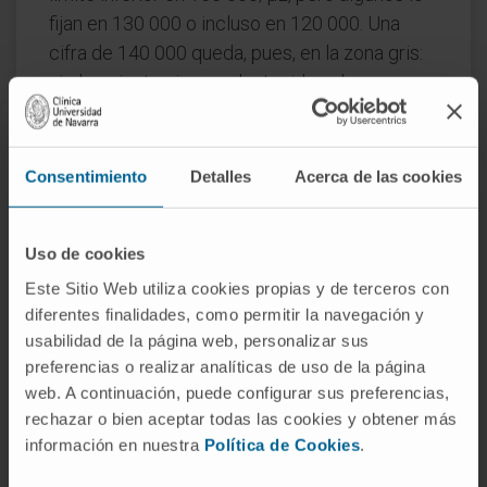
fijan en 130 000 o incluso en 120 000. Una
cifra de 140 000 queda, pues, en la zona gris:
si el paciente siempre ha tenido valores en
torno a 250 000, ese descenso relativo puede
ser relevante aunque no cruce el umbral
nominal. Conviene valorar la tendencia, no solo
Consentimiento
Detalles
Acerca de las cookies
el número aislado.
¿Qué es la seudotrombocitopenia?
Uso de cookies
Un artefacto de laboratorio. Algunas plaquetas
Este Sitio Web utiliza cookies propias y de terceros con
diferentes finalidades, como permitir la navegación y
se aglutinan dentro del tubo de extracción —
usabilidad de la página web, personalizar sus
casi siempre por efecto del anticoagulante
preferencias o realizar analíticas de uso de la página
EDTA— y el contador automático las
web. A continuación, puede configurar sus preferencias,
interpreta como grumos, no como plaquetas
rechazar o bien aceptar todas las cookies y obtener más
individuales. El resultado es un recuento
información en nuestra
Política de Cookies
.
falsamente bajo. Repetir la extracción con