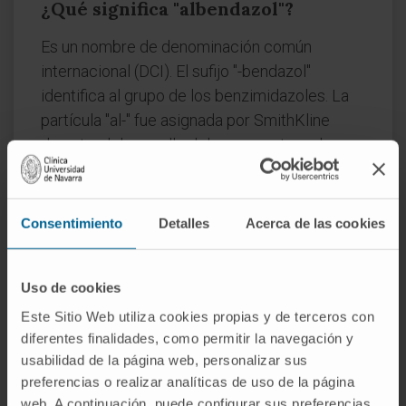
¿Qué significa "albendazol"?
Es un nombre de denominación común
internacional (DCI). El sufijo "-bendazol"
identifica al grupo de los benzimidazoles. La
partícula "al-" fue asignada por SmithKline
durante el desarrollo del compuesto en los
años setenta, sin un significado etimológico
clásico.
Consentimiento
Detalles
Acerca de las cookies
¿Es lo mismo albendazol que
mebendazol?
Uso de cookies
No. Son dos fármacos distintos, aunque
pertenecen a la misma familia química. La
Este Sitio Web utiliza cookies propias y de terceros con
diferencia principal es la absorción: el
diferentes finalidades, como permitir la navegación y
usabilidad de la página web, personalizar sus
albendazol alcanza la circulación sistémica y
preferencias o realizar analíticas de uso de la página
puede tratar parasitosis tisulares (quiste
web. A continuación, puede configurar sus preferencias,