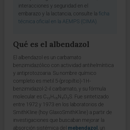
interacciones y seguridad en el
embarazo y la lactancia, consulte la
ficha
técnica oficial en la AEMPS (CIMA)
.
Qué es el albendazol
El albendazol es un carbamato
benzimidazólico con actividad antihelmíntica
y antiprotozoaria. Su nombre químico
completo es metil 5-(propiltio)-1H-
benzimidazol-2-il carbamato, y su fórmula
molecular es C₁₂H₁₅N₃O₂S. Fue sintetizado
entre 1972 y 1973 en los laboratorios de
SmithKline (hoy GlaxoSmithKline) a partir de
investigaciones que buscaban mejorar la
absorción sistémica del
mebendazol
, un