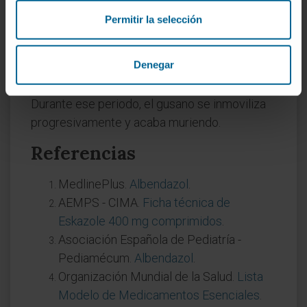
inmediato?
Permitir la selección
No es un efecto instantáneo. El fármaco priva
al helminto de glucosa al desorganizar sus
Denegar
microtúbulos, y el parásito agota sus reservas
de energía en un plazo de tres a siete días.
Durante ese periodo, el gusano se inmoviliza
progresivamente y acaba muriendo.
Referencias
MedlinePlus.
Albendazol
.
AEMPS - CIMA.
Ficha técnica de
Eskazole 400 mg comprimidos
.
Asociación Española de Pediatría -
Pediamécum.
Albendazol
.
Organización Mundial de la Salud.
Lista
Modelo de Medicamentos Esenciales
.