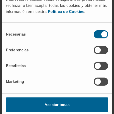
hidatídico, neurocisticercosis), mientras que
rechazar o bien aceptar todas las cookies y obtener más
el mebendazol actúa sobre todo dentro del
información en nuestra
Política de Cookies
.
intestino.
¿Por qué se toma con alimentos
Selección
grasos?
Necesarias
de
consentimiento
Porque la grasa de los alimentos facilita la
absorción intestinal del albendazol, que es una
Preferencias
molécula poco soluble en agua. En ayunas,
solo una fracción mínima del fármaco pasa a
Estadística
la sangre. Con una comida rica en grasa, esa
fracción se multiplica, lo que puede marcar la
Marketing
diferencia entre un tratamiento eficaz y uno
insuficiente, sobre todo en las parasitosis que
requieren acción sistémica.
Aceptar todas
¿El albendazol mata al parásito de