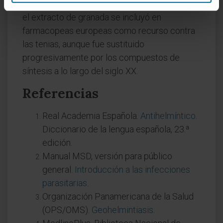
a. C. para la expulsión de tenias. En el siglo XIX,
el extracto de granada se incluyó en
farmacopeas europeas como recurso contra
las tenias, aunque fue sustituido
progresivamente por los compuestos de
síntesis a lo largo del siglo XX.
Referencias
Real Academia Española.
Antihelmíntico
.
Diccionario de la lengua española, 23.ª
edición.
Manual MSD, versión para público
general.
Introducción a las infecciones
parasitarias
.
Organización Panamericana de la Salud
(OPS/OMS).
Geohelmintiasis
.