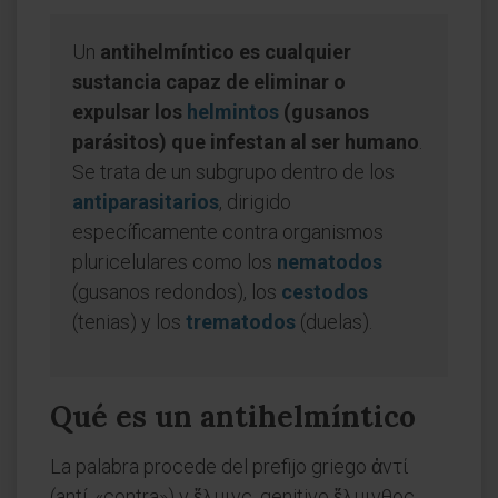
Un
antihelmíntico es cualquier
sustancia capaz de eliminar o
expulsar los
helmintos
(gusanos
parásitos) que infestan al ser humano
.
Se trata de un subgrupo dentro de los
antiparasitarios
, dirigido
específicamente contra organismos
pluricelulares como los
nematodos
(gusanos redondos), los
cestodos
(tenias) y los
trematodos
(duelas).
Qué es un antihelmíntico
La palabra procede del prefijo griego ἀντί
(antí, «contra») y ἕλμινς, genitivo ἕλμινθος