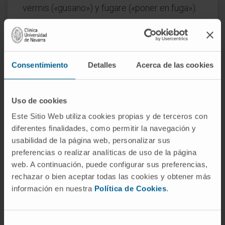
vermis («gusano») y fugare («poner en fuga»).
¿Es lo mismo antihelmíntico que
antiparasitario?
No exactamente. Todo antihelmíntico es un
Consentimiento
Detalles
Acerca de las cookies
antiparasitario, pero la relación no funciona a
la inversa. Los antiparasitarios incluyen
Uso de cookies
también agentes contra protozoos (como los
antimaláricos), ectoparásitos (como los
Este Sitio Web utiliza cookies propias y de terceros con
diferentes finalidades, como permitir la navegación y
pediculicidas) y otros organismos que no son
usabilidad de la página web, personalizar sus
helmintos. Antihelmíntico es, dentro de esa
preferencias o realizar analíticas de uso de la página
categoría amplia, el subgrupo que actúa
web. A continuación, puede configurar sus preferencias,
contra los gusanos.
rechazar o bien aceptar todas las cookies y obtener más
información en nuestra
Política de Cookies
.
¿Los antihelmínticos actúan igual
contra todos los tipos de gusanos?
Depende del grupo. Un compuesto puede ser
Selección