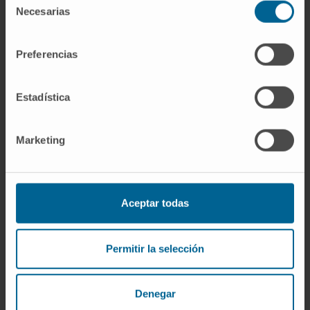
Necesarias
de
muy eficaz contra nematodos y carecer de
consentimiento
actividad frente a cestodos, o viceversa. La
razón está en las diferencias biológicas entre
Preferencias
los tres grandes grupos de helmintos:
nematodos, cestodos y trematodos tienen
Estadística
tegumentos, sistemas neuromusculares y
rutas metabólicas distintos, de modo que las
Marketing
dianas moleculares de cada compuesto no
coinciden necesariamente de un grupo a otro.
¿Por qué se usaba la granada como
Aceptar todas
antihelmíntico en la antigüedad?
La corteza de la raíz del granado contiene
Permitir la selección
alcaloides (peletierina y sus análogos) que
paralizan la musculatura de ciertos cestodos.
Denegar
El papiro de Ebers ya lo prescribía hacia 1550