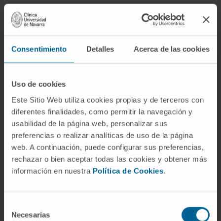
El
diagnóstico de la
distonía es clínico
.
Consentimiento
Detalles
Acerca de las cookies
Se basa en los
síntomas y signos que
Uso de cookies
presenta el paciente y su evolución. Junto a la
recogida en la historia de posibles factores
Este Sitio Web utiliza cookies propias y de terceros con
desencadenantes y la historia personal y
diferentes finalidades, como permitir la navegación y
usabilidad de la página web, personalizar sus
familiar, hay que realizar una exploración
preferencias o realizar analíticas de uso de la página
neurológica especializada.
web. A continuación, puede configurar sus preferencias,
rechazar o bien aceptar todas las cookies y obtener más
La realización de un estudio electromiográfico
información en nuestra
Política de Cookies
.
mostrará el patrón característico de las
distonías con una contracción simultánea de
músculos agonistas y antagonistas.
Selección
Necesarias
de