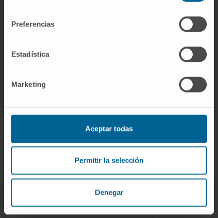
Para conocer el origen de la distonía, se
consentimiento
deben realizar estudios analíticos que en
Preferencias
sujetos menores de 50 años deben incluir
determinación de cobre y ceruloplasmina en
sangre y metabolismo del hierro y una RM
Estadística
cerebral. En la mayoría de los casos es
necesario realizar un estudio genético.
Marketing
Aceptar todas
¿Cómo se trata la distonía?
Permitir la selección
Denegar
Actualmente, no disponemos de un