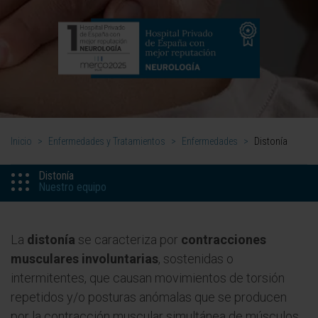
Inicio
>
Enfermedades y Tratamientos
>
Enfermedades
>
Distonía
Distonía
Nuestro equipo
La
distonía
se caracteriza por
contracciones
musculares involuntarias
, sostenidas o
intermitentes, que causan movimientos de torsión
repetidos y/o posturas anómalas que se producen
por la contracción muscular simultánea de músculos