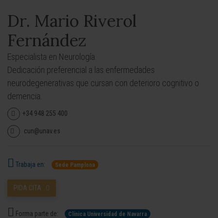
Dr. Mario Riverol
Fernández
Especialista en Neurología.
Dedicación preferencial a las enfermedades
neurodegenerativas que cursan con deterioro cognitivo o
demencia.
+34 948 255 400
cun@unav.es
Trabaja en:
Sede Pamplona
PIDA CITA
Forma parte de:
Clínica Universidad de Navarra