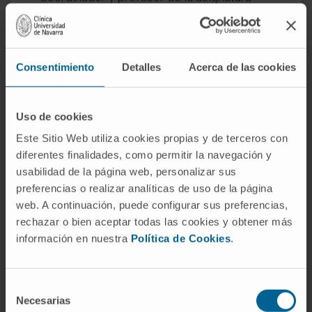
Enfermedades del Cerebro del Máster
Investigación Biomédica (especialidad en
Neurociencia y Cognición) de la Universidad
Consentimiento
Detalles
Acerca de las cookies
de Navarra. Profesor en las asignaturas de
Neurología, Clínica Práctica VIII y Mente,
Cerebro y Comportamiento del Grado de
Uso de cookies
Medicina de la Universidad de Navarra.
Este Sitio Web utiliza cookies propias y de terceros con
Tutor de residentes del Departamento de
diferentes finalidades, como permitir la navegación y
Neurología de la Clínica Universidad de
usabilidad de la página web, personalizar sus
Navarra en los periodos de 2006-2010,
preferencias o realizar analíticas de uso de la página
2014-2017 y desde 2021 hasta la
web. A continuación, puede configurar sus preferencias,
actualidad.
rechazar o bien aceptar todas las cookies y obtener más
información en nuestra
Política de Cookies
.
En investigación
Ha participado en más de 120
Selección
comunicaciones en congresos nacionales e
Necesarias
de
internacionales.