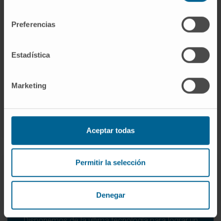
cerebral profunda en casos graves sin control
consentimiento
farmacológico.
Preferencias
Contamos con un equipo multidisciplinar para Terapia
Cognitivo Conductual.
Estadística
SABER MÁS SOBRE LOS TICS
Marketing
Aceptar todas
Permitir la selección
Denegar
Mioclonias
Disponemos de la última tecnología para lograr un