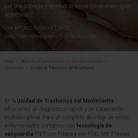
por una pobreza o lentitud de estos (síndromes rígido-
acinéticos)".
DRA. Mª CRUZ RODRÍGUEZ OROZ.
DIRECTORA. DEPARTAMENTO DE NEUROLOGÍA
Inicio
>
Médicos y Especialidades
>
Servicios Médicos
>
Neurología
>
Unidad de Trastornos del Movimiento
En la
Unidad de Trastornos del Movimiento
ofrecemos un diagnóstico rápido y un tratamiento
multidisciplinar. Para un completo abordaje de estas
enfermedades contamos con
tecnología de
vanguardia
(PET con Fdopa y con FDG, RM 3Teslas