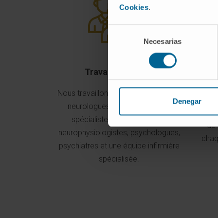
Cookies
.
Selección
Necesarias
de
consentimiento
Travail en équipe
Mé
Nous travaillons en équipe avec des
No
Denegar
neurologues, neurochirurgiens,
diagn
spécialistes en rééducation,
de 
neurophysiologistes, psychologues,
chaq
psychiatres et une équipe infirmière
spécialisée.