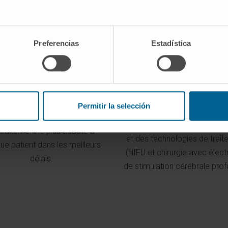
Preferencias
Estadística
Technologie
decine personnalisée
Nous disposons des technol
us réalisons le processus
Permitir la selección
diagnostiques les plus ava
ostique et concevons le plan
(IRM 3 Teslas à haut champ e
traitement le plus adapté à
et des technologies de trai
ue patient dans les meilleurs
(HIFU et chirurgie avec élec
délais.
de stimulation cérébrale prof