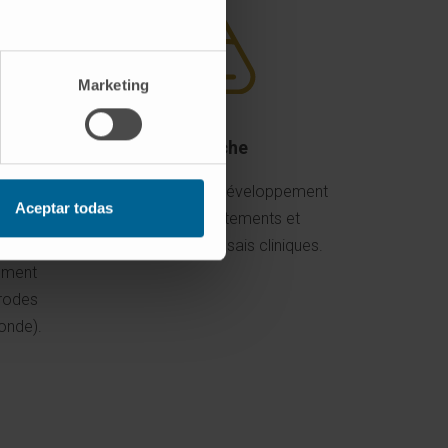
Marketing
Recherche
ogies
Nous travaillons au développement
Aceptar todas
ncées
de nouveaux traitements et
t PET)
participons à des essais cliniques.
tement
trodes
onde).