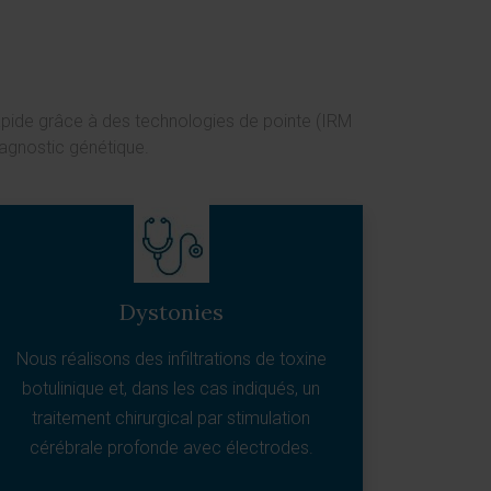
 rapide grâce à des technologies de pointe (IRM
iagnostic génétique.
Dystonies
Nous réalisons des infiltrations de toxine
botulinique et, dans les cas indiqués, un
traitement chirurgical par stimulation
cérébrale profonde avec électrodes.