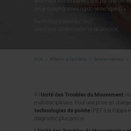
anormaux involontaires), soit par une dimin
ceux-ci (syndromes rigido-akinetiques) ».
Dre Mª CRUZ RODRÍGUEZ OROZ.
DIRECTRICE. DÉPARTEMENT DE NEUROLOGIE
Inicio
>
Médecins et Spécialités
>
Services médicaux
>
À l’
Unité des Troubles du Mouvement
, n
multidisciplinaire. Pour une prise en char
technologies de pointe
(PET à la Fdopa e
diagnostic plus précis.
L’Unité des Troubles du Mouvement a ét