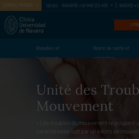
ESPACE PATIENT
NAVARRE
+34 948 255 400
MADRID
+3
SIÈGES :
PR
Maladies et
Bilans de santé et
traitements
prévention
Unité des Troub
Mouvement
« Les troubles du mouvement regroupent 
caractérisées soit par un excès de mou