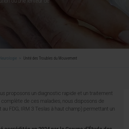
ution ou une lenteur de
Neurologie
>
Unité des Troubles du Mouvement
ous proposons un diagnostic rapide et un traitement
ge complète de ces maladies, nous disposons de
t au FDG, IRM 3 Teslas à haut champ) permettant un
é accréditée en 2024 par le Groupe d’Étude des