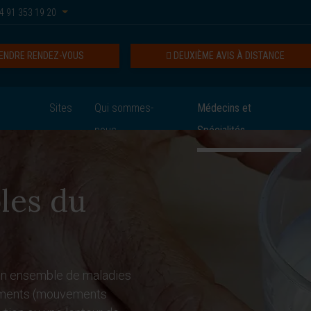
4 91 353 19 20
ENDRE RENDEZ-VOUS
DEUXIÈME AVIS À DISTANCE
Sites
Qui sommes-
Médecins et
nous
Spécialités
les du
un ensemble de maladies
vements (mouvements