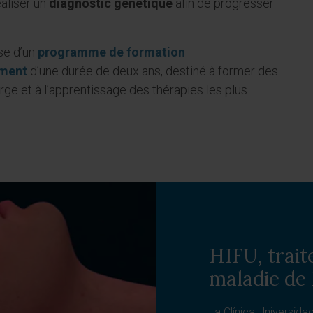
éaliser un
diagnostic génétique
afin de progresser
se d’un
programme de formation
ement
d’une durée de deux ans, destiné à former des
arge et à l’apprentissage des thérapies les plus
HIFU, trait
maladie de
La Clínica Universida