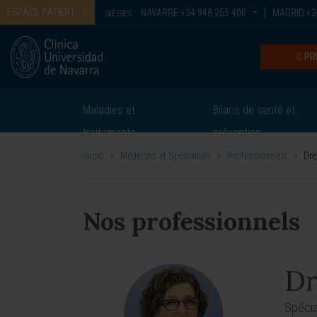
ESPACE PATIENT
NAVARRE
+34 948 255 400
MADRID
+3
SIÈGES :
PR
Maladies et
Bilans de santé et
traitements
prévention
Inicio
>
Médecins et Spécialités
>
Professionnels
>
Dre
Nos professionnels
Dr
Spécia