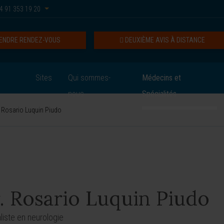
4 91 353 19 20
ENDRE RENDEZ-VOUS
DEUXIÈME AVIS À DISTANCE
Sites
Qui sommes-
Médecins et
nous
Spécialités
 Rosario Luquin Piudo
. Rosario Luquin Piudo
liste en neurologie