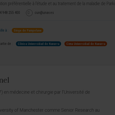
tion préférentielle à l’étude et au traitement de la maladie de Park
4 948 255 400
cun@unav.es
lle à :
Siège de Pampelune
artie de :
Clínica Universidad de Navarra
Cima Universidad de Navarra
nel
 en médecine et chirurgie par l’Université de
University of Manchester comme Senior Research au