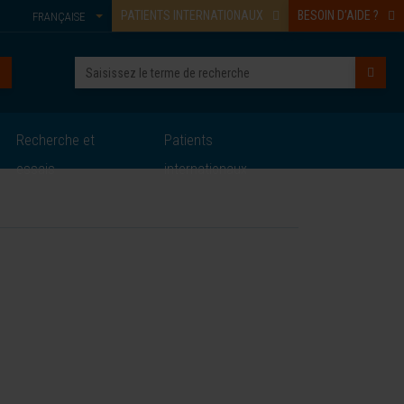
PATIENTS INTERNATIONAUX
BESOIN D’AIDE ?
FRANÇAISE
Recherche et
Patients
essais
internationaux