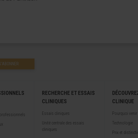
S’ABONNER
SSIONNELS
RECHERCHE ET ESSAIS
DÉCOUVRE
CLINIQUES
CLINIQUE
Essais cliniques
Pourquoi venir
professionnels
Unité centrale des essais
Technologie
ux
cliniques
Prix et distinct