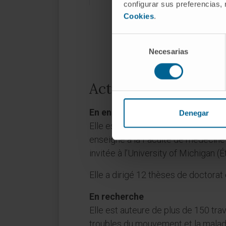
configurar sus preferencias,
Cookies
.
Selección
Necesarias
de
consentimiento
Activité
En enseignement
Denegar
Elle est accréditée par l’ANECA com
enseigne à la Faculté de médecine 
invitée à l’University of Michigan (É
Elle a dirigé 12 thèses de doctora
En recherche
Elle est auteure de plus de 150 trav
troubles du mouvement et la malad