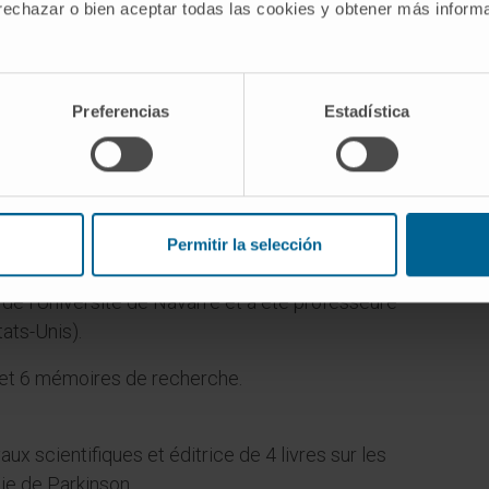
 rechazar o bien aceptar todas las cookies y obtener más infor
Preferencias
Estadística
Permitir la selección
me professeure titulaire de neurologie. Elle
de l’Université de Navarre et a été professeure
tats-Unis).
t et 6 mémoires de recherche.
aux scientifiques et éditrice de 4 livres sur les
ie de Parkinson.