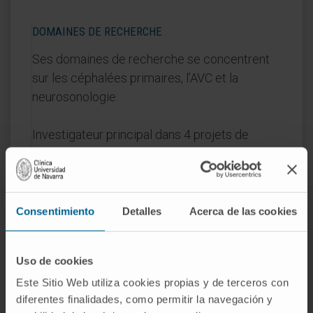
DOMAINES DE RECHERCHE
Ses domaines de recherche se concentrent
sur les céphalées primaires, l’AVC et la
neurosonologie.
Investigateur principal dans 4 projets de
recherche.
Investigateur principal dans 9 essais cliniques.
Consentimiento
Detalles
Acerca de las cookies
DOMAINES D'INTÉRÊT
Uso de cookies
Céphalées primaires
et
accident vasculaire
Este Sitio Web utiliza cookies propias y de terceros con
cérébral (AVC)
.
diferentes finalidades, como permitir la navegación y