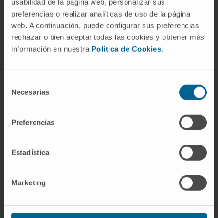
usabilidad de la página web, personalizar sus
preferencias o realizar analíticas de uso de la página
web. A continuación, puede configurar sus preferencias,
rechazar o bien aceptar todas las cookies y obtener más
información en nuestra
Política de Cookies
.
Activité
Selección
En enseignement
Necesarias
de
Professeur titulaire à l’Universidad de Navarra,
consentimiento
accrédité par l’ANECA depuis 2013.
Preferencias
Reconnaissance de 2 sexennats de
recherche.
Estadística
En recherche
Il a publié plus de 80 articles dans des revues
Marketing
scientifiques nationales et internationales.
Auteur / coauteur de plus de 50 chapitres