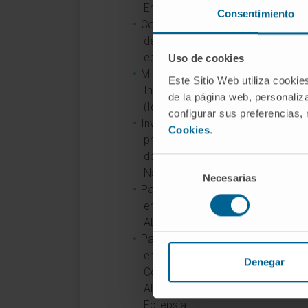
Enfermedad de Parkinson.
Consentimiento
Colaboradora en estudio que rela
deterioro cognitivo en paciente c
epilepsia.
Uso de cookies
Miembro investigador del Instituto
Este Sitio Web utiliza cookie
Investigación Sanitaria de Navarr
de la página web, personaliza
(IdiSNA).
configurar sus preferencias,
Investigadora colaboradora del
Cookies
.
proyecto INNOLFACT, financiado p
departamento de salud del Gobie
Selección
Navarra.
Necesarias
de
Participación como neuropsicólo
consentimiento
ensayos clínicos y observacional
ALZQoL (Roche), SCAP-AD.
Participación como neuropsicólo
ensayos clínicos sobre Deterioro
Denegar
Cognitivo Leve, Enfermedad de
Alzheimer, Enfermedad de Parkins
Epilepsia.