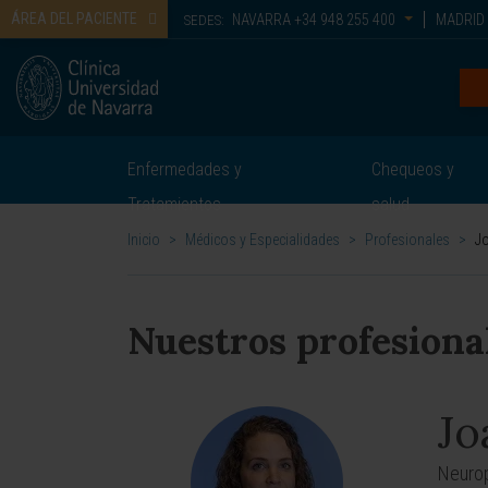
ÁREA DEL PACIENTE
NAVARRA
+34 948 255 400
MADRID
SEDES:
Enfermedades y
Chequeos y
Tratamientos
salud
Inicio
>
Médicos y Especialidades
>
Profesionales
>
Jo
Nuestros profesiona
Jo
Neurop