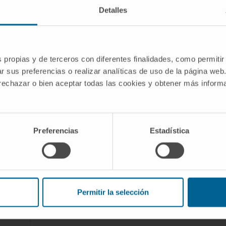
neurodegenerativas y daño cerebral
Detalles
ciona
adquirido.
on
Análisis de diagnóstico y pronóstico
neuropsicológico de patologías
 de
neurodegenerativas y otras afecciones.
s propias y de terceros con diferentes finalidades, como permitir
a
Estudio e intervención de las
r sus preferencias o realizar analíticas de uso de la página web
modificaciones conductuales y
 rechazar o bien aceptar todas las cookies y obtener más infor
emocionales ligadas a patología
or el
neurodegenerativa.
rno de
Rehabilitación cognitiva en deterioro
cognitivo.
Preferencias
Estadística
ga en
Evaluación neuropsicológica
es
prequirúrgica en pacientes candidatos a
neurocirugía.
ga en
Orientación familiar para el manejo de
pacientes con patología neurológicas.
Permitir la selección
on y